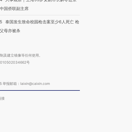
中国侨联副主席
45
泰国发生致命校园枪击案至少6人死亡 枪
父母亦被杀
复制及建立镜像等任何使用。
010502034662号
箱：laixin@caixin.com
链接