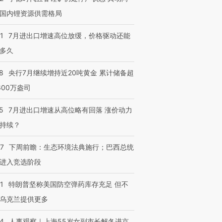
国内锂资源供需格局
1
7月进出口增速高位放缓，价格驱动还能
多久
8
央行7月继续增持近20吨黄金 累计储备超
600万盎司
5
7月进出口增速从高位略有回落 涨价动力
持续？
07
下周前瞻：生态环境法典施行；巴西总统
进入竞选阶段
1
特朗普坚称美国防空弹药库存充足 但不
乌克兰提供更多
24
人事观察｜上海55岁女副市长解冬进京