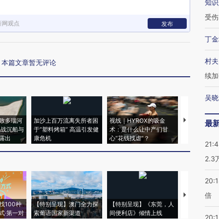
知识
受伤
新网观点
发布
丁金
村夫
本篇文章暂无评论
续加
吴晓
致多瑙河
加沙上百万流离失所者困
视线｜HYROX的吸金
马航飞行员
最
二战沉船与
于“塑料烤箱” 高温引发健
术：是什么让中产们甘
粒摇头丸 尿
露出
康危机
心“花钱找虐”？
毒品
21:
2.
20:
倍
【推广】走
找100种
【特别呈现】澳门全力探
【特别呈现】《东莞，人
会，让数智科
式·第一对
索葡语国家新渠道
间便利店》倾情上线
业
20:1