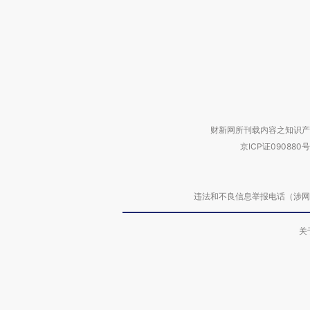
财新网所刊载内容之知识产
京ICP证090880号
违法和不良信息举报电话（涉网络暴力有
关