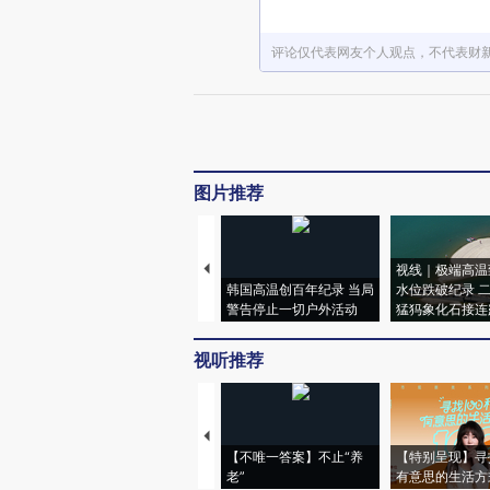
评论仅代表网友个人观点，不代表财
图片推荐
视线｜极端高温
韩国高温创百年纪录 当局
水位跌破纪录 
警告停止一切户外活动
猛犸象化石接连
视听推荐
【不唯一答案】不止“养
【特别呈现】寻
老”
有意思的生活方