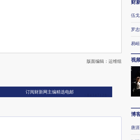
财
伍戈
罗志
易峘
视
版面编辑：运维组
订阅财新网主编精选电邮
博
唐涯