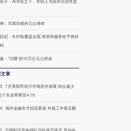
分子
：
AI冲击之下，年轻人与高学历女性更
坤
：
耳闻目睹的几位律师
日记
：
长护险覆盖全国 筹资和服务给予将持
码
波
：
“沉睡”的10万亿元公积金
跨国走私7万
视线｜被称为“蟑螂”的印
视线｜“入侵”还是“人道危
新文章
检体内含3种
度Z世代 用街头抗争将教
机”？难民潮撕裂西班牙
秘鲁纳斯
育部长拱下台
飞地休达
13人遇难
43
7月美国劳动力市场意外放缓 岗位减少
3万个失业率降至4.1%
14
海外金融专才回流香港 外籍工作签证翻
进第四届链博
【商旅对话】华住集团
技“链”接产
【特别呈现】寻找100种
CFO：不靠规模取胜，华
【特别呈
有意思的生活方式·第三对
住三大增长引擎是什么？
有意思的
2
宁德时代宜春锂矿仍处停产状态 其动向