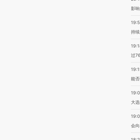
影响
19:5
持续
19:1
过7
19:1
能否
19:
大选
19:0
会向
18: