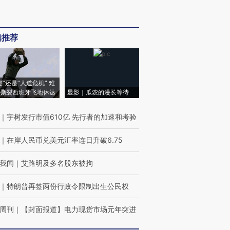
辑推荐
侵”还是“人道危机” 难
撕裂西班牙飞地休达
显影｜瓜农的漫长等待
｜
宇树发行市值610亿 先行者的加速和考验
｜
在岸人民币兑美元汇率连日升破6.75
我闻
｜
艾路明及多名股东被拘
｜
特朗普再签两份行政令限制出生公民权
周刊
｜
【封面报道】电力现货市场元年突进