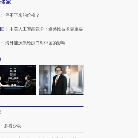
新名家
：
停不下来的价格？
恒
：
中美人工智能竞争：道路比技术更重要
：
海外能源供给缺口对中国的影响
频
客
：
多看少动