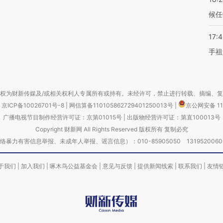
候任
17:
手祖
权为财新传媒及/或相关权利人专属所有或持有。未经许可，禁止进行转载、摘编、
京ICP备10026701号-8
|
网信算备110105862729401250013号
|
京公网安备 11
广播电视节目制作经营许可证：京第01015号
|
出版物经营许可证：第直100013号
Copyright 财新网 All Rights Reserved 版权所有 复制必究
害信息举报、未成年人举报、谣言信息）：010-85905050 13195200605 举报邮
于我们
|
加入我们
|
啄木鸟公益基金会
|
意见与反馈
|
提供新闻线索
|
联系我们
|
友情