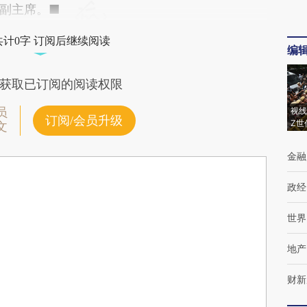
副主席。■
共计0字 订阅后继续阅读
编
获取已订阅的阅读权限
员
视线
订阅/会员升级
Z世
文
金融
政经
世界
地产
财新