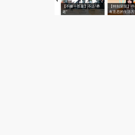
【不唯一答案】不止“养
【特别呈现】寻
老”
有意思的生活方