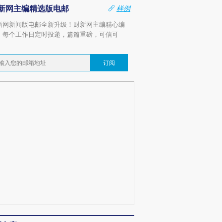
新网主编精选版电邮
样例
新网新闻版电邮全新升级！财新网主编精心编
，每个工作日定时投递，篇篇重磅，可信可
。
订阅
跨国走私7万
视线｜HYROX的吸金
视线｜被
检体内含3种
术：是什么让中产们甘
泽连斯基密集出访美英 索
度Z世代
心“花钱找虐”？
要防空导弹“救急”
育部长拱