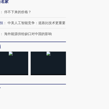
进第四届链博
【商旅对话】华住集团
新名家
技“链”接产
【特别呈现】寻找100种
CFO：不靠规模取胜，华
【特别呈
有意思的生活方式·第三对
住三大增长引擎是什么？
有意思的
：
停不下来的价格？
恒
：
中美人工智能竞争：道路比技术更重要
：
海外能源供给缺口对中国的影响
频
客
：
多看少动