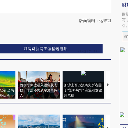
财
财
写
版面编辑：运维组
引
订阅财新网主编精选电邮
西班牙休达进入紧急状态
加沙上百万流离失所者困
马航飞行员
纪录 当局
数千非法移民从摩洛哥闯
于“塑料烤箱” 高温引发健
粒摇头丸 尿
外活动
入
康危机
毒品