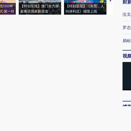
【推广】走
财
找100种
【特别呈现】澳门全力探
【特别呈现】《东莞，人
会，让数智科
式·第一对
索葡语国家新渠道
间便利店》倾情上线
业
伍戈
罗志
易峘
视
博
唐涯