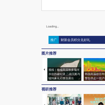
Loading...
推广
财新会员积分兑好礼
图片推荐
视线｜极端高温致多瑙河
水位跌破纪录 二战沉船与
韩国高温创百年
猛犸象化石接连露出
警告停止一切户
视听推荐