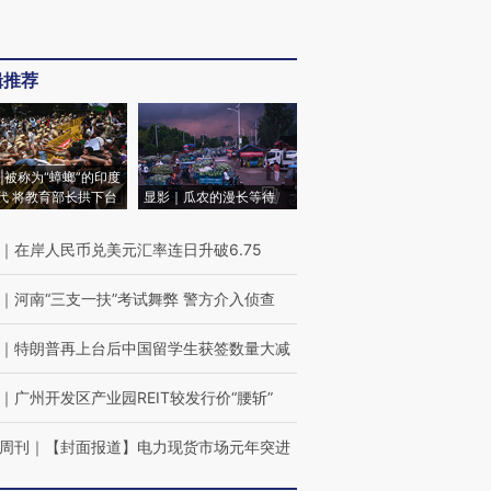
辑推荐
|被称为“蟑螂”的印度
代 将教育部长拱下台
显影｜瓜农的漫长等待
｜
在岸人民币兑美元汇率连日升破6.75
｜
河南“三支一扶”考试舞弊 警方介入侦查
｜
特朗普再上台后中国留学生获签数量大减
｜
广州开发区产业园REIT较发行价“腰斩”
周刊
｜
【封面报道】电力现货市场元年突进