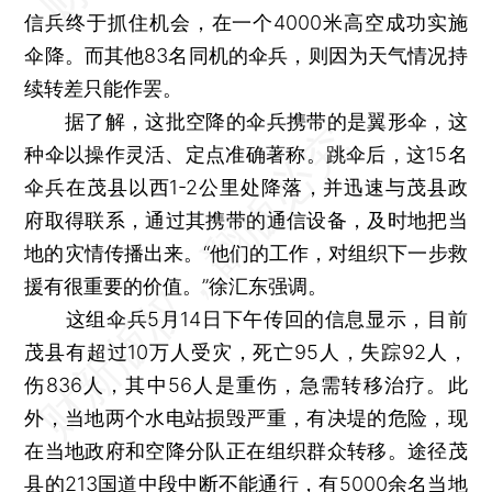
信兵终于抓住机会，在一个4000米高空成功实施
伞降。而其他83名同机的伞兵，则因为天气情况持
续转差只能作罢。
据了解，这批空降的伞兵携带的是翼形伞，这
种伞以操作灵活、定点准确著称。跳伞后，这15名
伞兵在茂县以西1-2公里处降落，并迅速与茂县政
府取得联系，通过其携带的通信设备，及时地把当
地的灾情传播出来。“他们的工作，对组织下一步救
援有很重要的价值。”徐汇东强调。
这组伞兵5月14日下午传回的信息显示，目前
茂县有超过10万人受灾，死亡95人，失踪92人，
伤836人，其中56人是重伤，急需转移治疗。此
外，当地两个水电站损毁严重，有决堤的危险，现
在当地政府和空降分队正在组织群众转移。途径茂
县的213国道中段中断不能通行，有5000余名当地