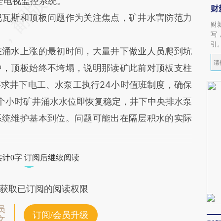
全电视监控系统。
财
瓦斯和顶板问题作为关注焦点，矿井水害防范力
财
写
引
涌水上涨的最初时间，大量井下做业人员爬到坑
中，顶板始终不垮塌，说明那读矿此前对顶板支柱
求井下电工、水泵工执行24小时值班制度，确保
个小时矿井涌水水位即恢复稳定，井下中央排水泵
系统维护基本到位。问题可能出在隔层积水的实际
共计0字 订阅后继续阅读
获取已订阅的阅读权限
员
订阅/会员升级
文