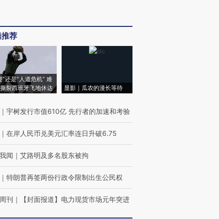
辑推荐
侵”还是“人道危机” 难
撕裂西班牙飞地休达
显影｜瓜农的漫长等待
｜
宇树发行市值610亿 先行者的加速和考验
｜
在岸人民币兑美元汇率连日升破6.75
我闻
｜
艾路明及多名股东被拘
｜
特朗普再签两份行政令限制出生公民权
周刊
｜
【封面报道】电力现货市场元年突进