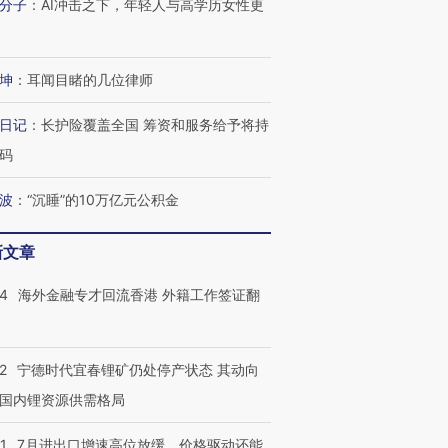
分子
：
AI冲击之下，年轻人与高学历女性更
坤
：
耳闻目睹的几位律师
日记
：
长护险覆盖全国 筹资和服务给予将持
码
波
：
“沉睡”的10万亿元公积金
新文章
14
海外金融专才回流香港 外籍工作签证翻
2
宁德时代宜春锂矿仍处停产状态 其动向
跨国走私7万
视线｜被称为“蟑螂”的印
视线｜“入侵”还是“人道危
国内锂资源供需格局
检体内含3种
度Z世代 用街头抗争将教
机”？难民潮撕裂西班牙
秘鲁纳斯
育部长拱下台
飞地休达
13人遇难
1
7月进出口增速高位放缓，价格驱动还能