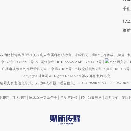
手祖
17:
提前
权为财新传媒及/或相关权利人专属所有或持有。未经许可，禁止进行转载、摘编、
京ICP备10026701号-8
|
网信算备110105862729401250013号
|
京公网安备 11
广播电视节目制作经营许可证：京第01015号
|
出版物经营许可证：第直100013号
Copyright 财新网 All Rights Reserved 版权所有 复制必究
害信息举报、未成年人举报、谣言信息）：010-85905050 13195200605 举报邮
于我们
|
加入我们
|
啄木鸟公益基金会
|
意见与反馈
|
提供新闻线索
|
联系我们
|
友情