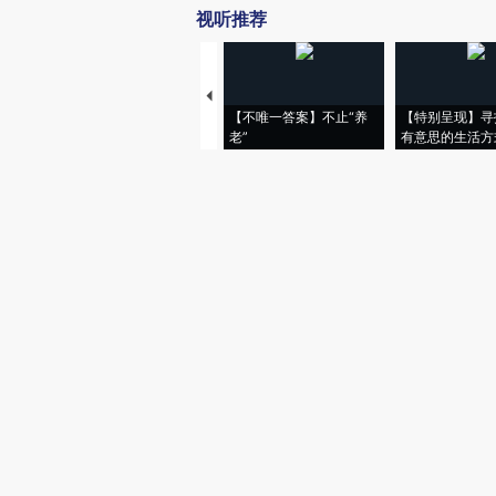
视听推荐
【不唯一答案】不止“养
【特别呈现】寻
老”
有意思的生活方