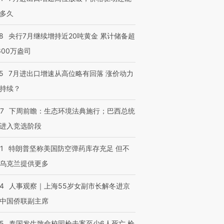
多久
8
央行7月继续增持近20吨黄金 累计储备超
进第四届链博
【商旅对话】华住集团
600万盎司
技“链”接产
【特别呈现】寻找100种
CFO：不靠规模取胜，华
【特别呈
有意思的生活方式·第三对
住三大增长引擎是什么？
有意思的
5
7月进出口增速从高位略有回落 涨价动力
持续？
07
下周前瞻：生态环境法典施行；巴西总统
进入竞选阶段
1
特朗普坚称美国防空弹药库存充足 但不
乌克兰提供更多
24
人事观察｜上海55岁女副市长解冬进京
中国侨联副主席
45
泰国发生致命校园枪击案至少6人死亡 枪