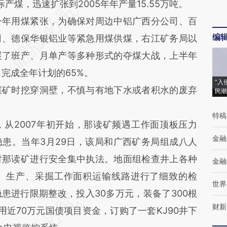
产煤，迅速扩张到2005年年产量15.55万吨。
年用煤紧张，为确保对周边中铝广西分公司、百
编
司、德保华银铝业等紧急用煤供煤，右江矿务局以
展了班产、月单产等多种形式的夺煤大战，上半年
完成全年计划的65%。
“入
矿时挖穿洞壁，不慎与有地下水或者积水的废弃
民潮
特稿
2007年初开始，那读矿频遇工作面顶板压力
金融
患。当年3月29日，该局和广西矿务局组成八人
对那读矿进行安全集中执法。地面组检查井上各种
金融
、生产、采掘工作面积运输线路进行了细致的检
世界
患进行限期整改，投入30多万元，装备了300根
财新
近70万元国债项目资金，订购了一套KJ90井下