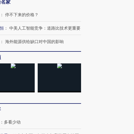
新名家
：
停不下来的价格？
恒
：
中美人工智能竞争：道路比技术更重要
：
海外能源供给缺口对中国的影响
频
客
：
多看少动