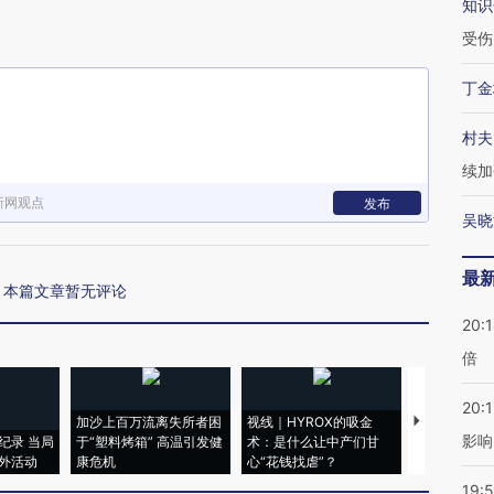
知识
受伤
丁金
村夫
续加
新网观点
发布
吴晓
最
本篇文章暂无评论
20:
倍
20:1
加沙上百万流离失所者困
视线｜HYROX的吸金
马航飞行员
影响
纪录 当局
于“塑料烤箱” 高温引发健
术：是什么让中产们甘
粒摇头丸 尿
外活动
康危机
心“花钱找虐”？
毒品
19:5