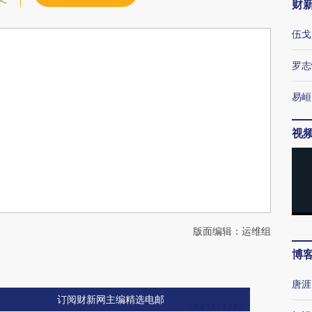
财
伍戈
罗志
易峘
视
版面编辑：运维组
博
唐涯
订阅财新网主编精选电邮