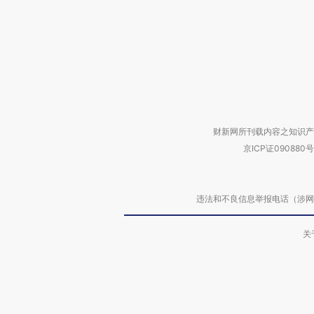
财新网所刊载内容之知识产
京ICP证090880号
违法和不良信息举报电话（涉网络暴力有
关