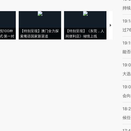
持续
19:1
【推广】走
过7
找100种
【特别呈现】澳门全力探
【特别呈现】《东莞，人
会，让数智科
式·第一对
索葡语国家新渠道
间便利店》倾情上线
业
19:1
能否
19:
大选
19:0
会向
18:
候任
17: