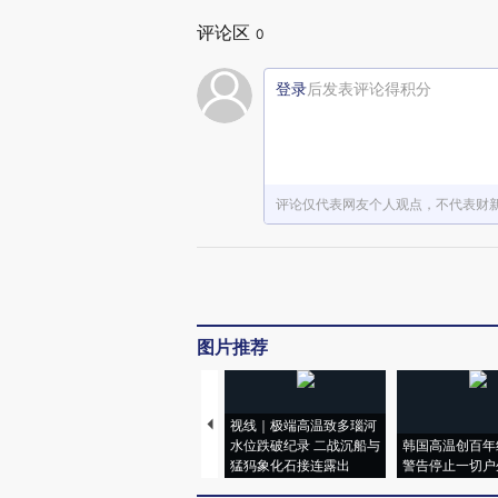
评论区
0
登录
后发表评论得积分
评论仅代表网友个人观点，不代表财
图片推荐
视线｜极端高温致多瑙河
水位跌破纪录 二战沉船与
韩国高温创百年
猛犸象化石接连露出
警告停止一切户