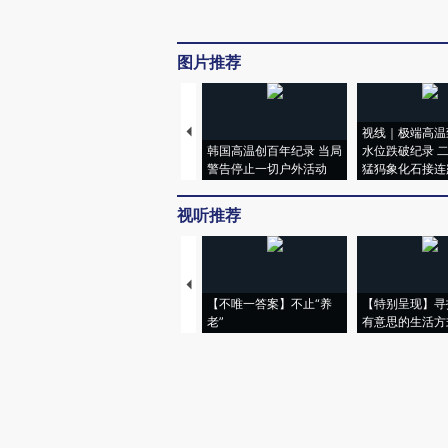
图片推荐
视线｜极端高温
韩国高温创百年纪录 当局
水位跌破纪录 
警告停止一切户外活动
猛犸象化石接连
视听推荐
【不唯一答案】不止“养
【特别呈现】寻
老”
有意思的生活方