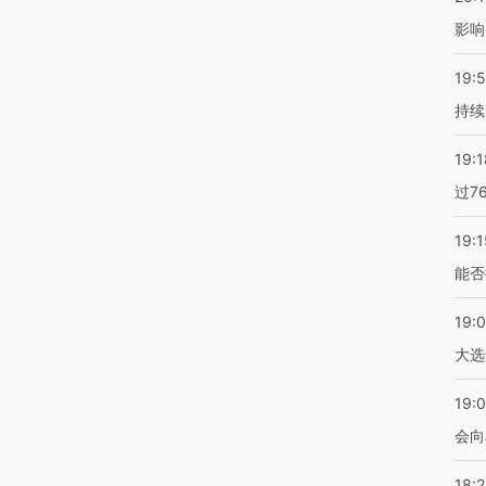
影响
19:5
持续
19:1
过7
19:1
能否
19:
大选
19:0
会向
18: