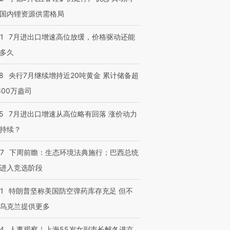
国内锂资源供需格局
1
7月进出口增速高位放缓，价格驱动还能
多久
8
央行7月继续增持近20吨黄金 累计储备超
600万盎司
5
7月进出口增速从高位略有回落 涨价动力
持续？
07
下周前瞻：生态环境法典施行；巴西总统
进入竞选阶段
1
特朗普坚称美国防空弹药库存充足 但不
乌克兰提供更多
24
人事观察｜上海55岁女副市长解冬进京