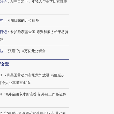
分子
：
AI冲击之下，年轻人与高学历女性更
坤
：
耳闻目睹的几位律师
日记
：
长护险覆盖全国 筹资和服务给予将持
码
波
：
“沉睡”的10万亿元公积金
新文章
43
7月美国劳动力市场意外放缓 岗位减少
3万个失业率降至4.1%
14
海外金融专才回流香港 外籍工作签证翻
2
宁德时代宜春锂矿仍处停产状态 其动向