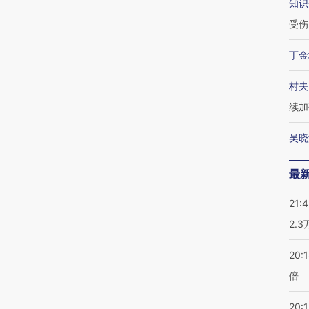
知识
受伤
丁金
村夫
续加
吴晓
最
21:
2.
20:
倍
20:1