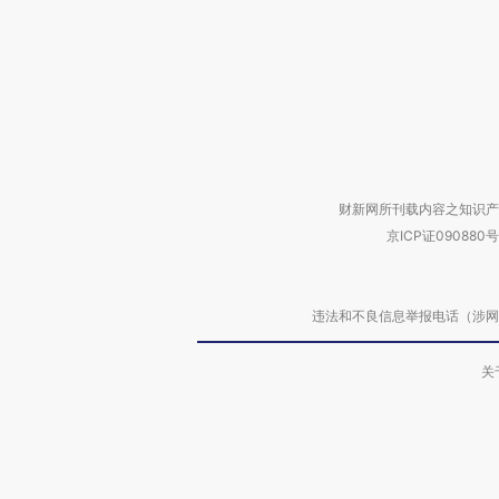
财新网所刊载内容之知识产
京ICP证090880号
违法和不良信息举报电话（涉网络暴力有
关