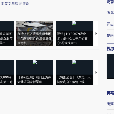
财
本篇文章暂无评论
伍戈
罗志
致多瑙河
加沙上百万流离失所者困
视线｜HYROX的吸金
马航飞行员
易峘
二战沉船与
于“塑料烤箱” 高温引发健
术：是什么让中产们甘
粒摇头丸 尿
露出
康危机
心“花钱找虐”？
毒品
视
【推广】走
找100种
【特别呈现】澳门全力探
【特别呈现】《东莞，人
会，让数智科
式·第一对
索葡语国家新渠道
间便利店》倾情上线
业
博
唐涯