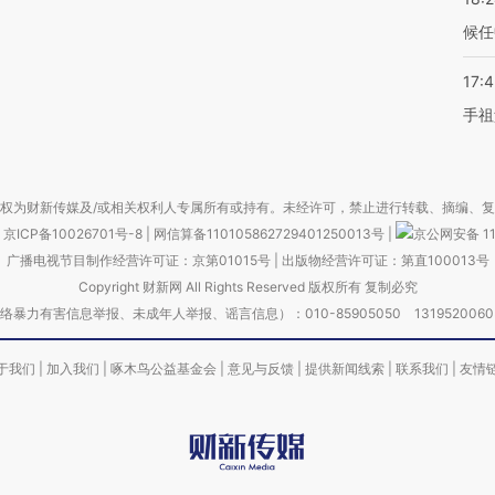
候任
17:
手祖
权为财新传媒及/或相关权利人专属所有或持有。未经许可，禁止进行转载、摘编、
京ICP备10026701号-8
|
网信算备110105862729401250013号
|
京公网安备 11
广播电视节目制作经营许可证：京第01015号
|
出版物经营许可证：第直100013号
Copyright 财新网 All Rights Reserved 版权所有 复制必究
害信息举报、未成年人举报、谣言信息）：010-85905050 13195200605 举报邮
于我们
|
加入我们
|
啄木鸟公益基金会
|
意见与反馈
|
提供新闻线索
|
联系我们
|
友情