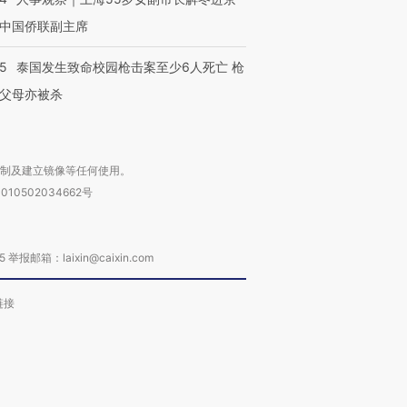
中国侨联副主席
45
泰国发生致命校园枪击案至少6人死亡 枪
父母亦被杀
复制及建立镜像等任何使用。
010502034662号
箱：laixin@caixin.com
链接