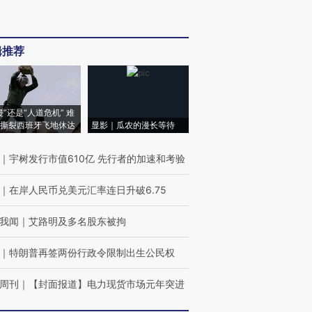
辑推荐
侵”还是“人道危机” 难
撕裂西班牙飞地休达
显影｜瓜农的漫长等待
｜
宇树发行市值610亿 先行者的加速和考验
｜
在岸人民币兑美元汇率连日升破6.75
我闻
｜
艾路明及多名股东被拘
｜
特朗普再签两份行政令限制出生公民权
周刊
｜
【封面报道】电力现货市场元年突进