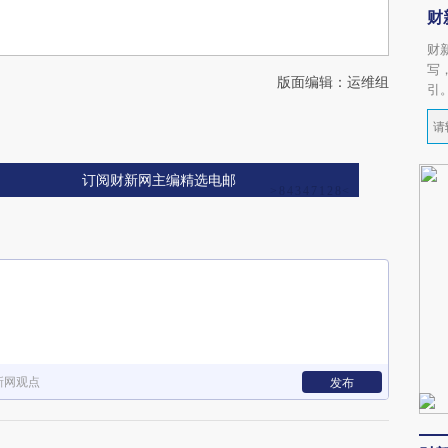
财
财
写
版面编辑：运维组
引
订阅财新网主编精选电邮
新网观点
发布