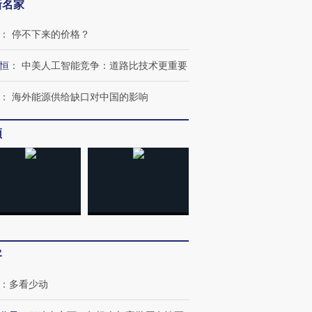
新名家
：
停不下来的价格？
恒
：
中美人工智能竞争：道路比技术更重要
跨国走私7万
视线｜被称为“蟑螂”的印
视线｜“入侵”还是“人道危
：
海外能源供给缺口对中国的影响
检体内含3种
度Z世代 用街头抗争将教
机”？难民潮撕裂西班牙
秘鲁纳斯
育部长拱下台
飞地休达
13人遇难
频
进第四届链博
【商旅对话】华住集团
技“链”接产
【特别呈现】寻找100种
CFO：不靠规模取胜，华
【特别呈
有意思的生活方式·第三对
住三大增长引擎是什么？
有意思的
客
：
多看少动