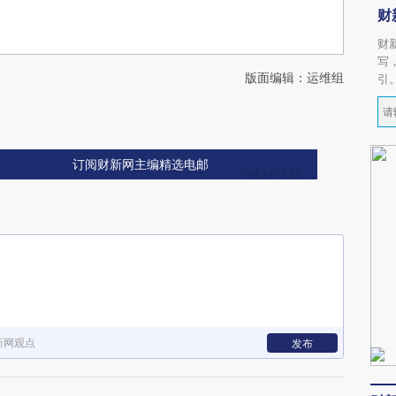
财
财
写
版面编辑：运维组
引
订阅财新网主编精选电邮
新网观点
发布