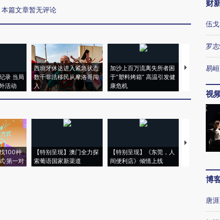
财
本篇文章暂无评论
伍戈
罗志
易峘
西班牙休达进入紧急状态
加沙上百万流离失所者困
视线｜HYR
纪录 当局
数千非法移民从摩洛哥闯
于“塑料烤箱” 高温引发健
术：是什么
外活动
入
康危机
心“花钱找虐
视
【推广】走
找100种
【特别呈现】澳门全力探
【特别呈现】《东莞，人
会，让数智科
式·第一对
索葡语国家新渠道
间便利店》倾情上线
业
博
唐涯