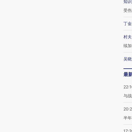
知识
受伤
丁金
村夫
续加
吴晓
最
22:1
与战
20:
半年
17:2