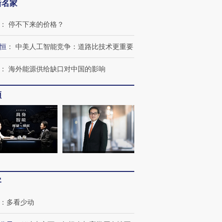
新名家
：
停不下来的价格？
恒
：
中美人工智能竞争：道路比技术更重要
：
海外能源供给缺口对中国的影响
OX的吸金
马航飞行员跨国走私7万
视线｜被称为“蟑螂”的印
让中产们甘
粒摇头丸 尿检体内含3种
度Z世代 用街头抗争将教
秘鲁纳斯
”？
毒品
育部长拱下台
13人遇难
频
进第四届链博
【商旅对话】华住集团
技“链”接产
【特别呈现】寻找100种
CFO：不靠规模取胜，华
【特别呈
有意思的生活方式·第三对
住三大增长引擎是什么？
有意思的
客
：
多看少动