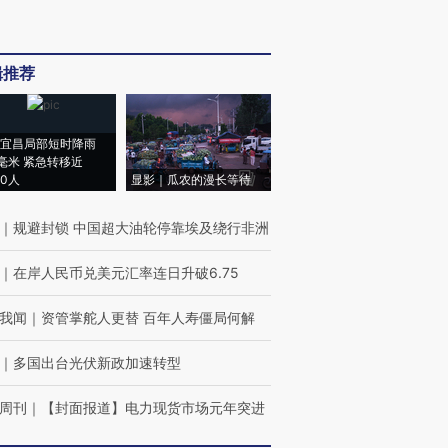
辑推荐
宜昌局部短时降雨
8毫米 紧急转移近
00人
显影｜瓜农的漫长等待
｜
规避封锁 中国超大油轮停靠埃及绕行非洲
｜
在岸人民币兑美元汇率连日升破6.75
我闻
｜
资管掌舵人更替 百年人寿僵局何解
｜
多国出台光伏新政加速转型
周刊
｜
【封面报道】电力现货市场元年突进