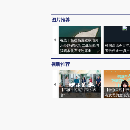
图片推荐
视线｜极端高温致多瑙河
水位跌破纪录 二战沉船与
韩国高温创百年
猛犸象化石接连露出
警告停止一切户
视听推荐
【不唯一答案】不止“养
【特别呈现】寻
老”
有意思的生活方