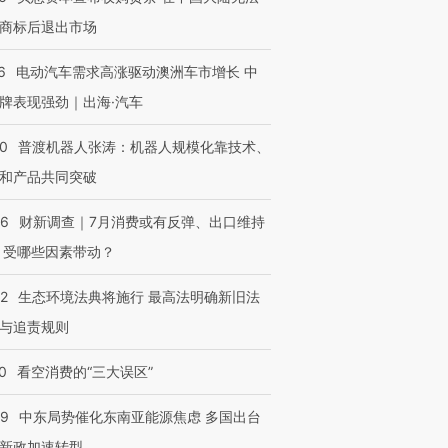
商标后退出市场
6
电动汽车需求高涨驱动澳洲车市增长 中
牌表现强劲｜出海·汽车
00
普渡机器人张涛：机器人规模化靠技术、
和产品共同突破
56
财新调查｜7月消费或有反弹、出口维持
 受哪些因素带动？
42
生态环境法典将施行 最高法明确新旧法
与追责规则
0
看空消费的“三大误区”
59
中东局势催化东南亚能源焦虑 多国出台
新政加速转型