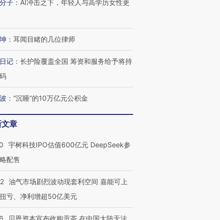
分子
：
AI冲击之下，年轻人与高学历女性更
坤
：
耳闻目睹的几位律师
日记
：
长护险覆盖全国 筹资和服务给予将持
码
波
：
“沉睡”的10万亿元公积金
新文章
0
宇树科技IPO估值600亿元 DeepSeek参
略配售
22
油气市场剧烈波动现套利空间 嘉能可上
扭亏、净利增超50亿美元
6
贝恩资本宣布收购贡茶 在中国大陆无法