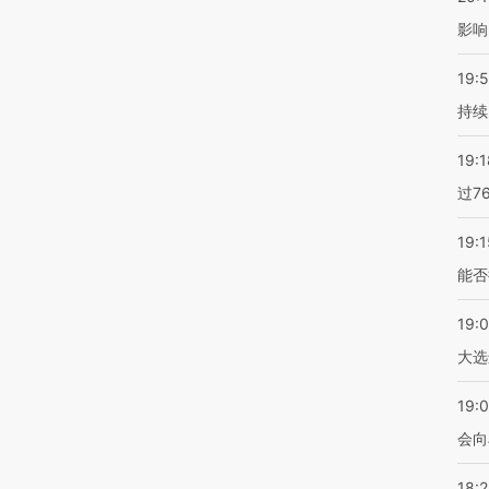
影响
19:5
持续
19:1
过7
19:1
能否
19:
大选
19:0
会向
18: