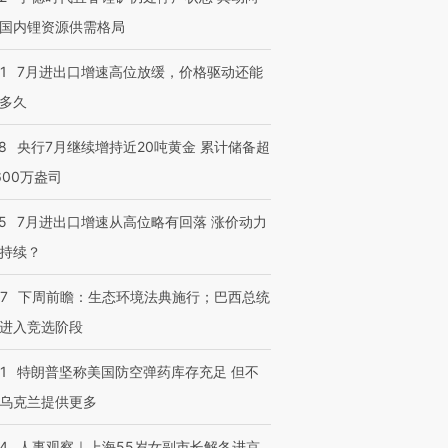
国内锂资源供需格局
1
7月进出口增速高位放缓，价格驱动还能
多久
8
央行7月继续增持近20吨黄金 累计储备超
600万盎司
5
7月进出口增速从高位略有回落 涨价动力
持续？
07
下周前瞻：生态环境法典施行；巴西总统
进入竞选阶段
1
特朗普坚称美国防空弹药库存充足 但不
乌克兰提供更多
24
人事观察｜上海55岁女副市长解冬进京