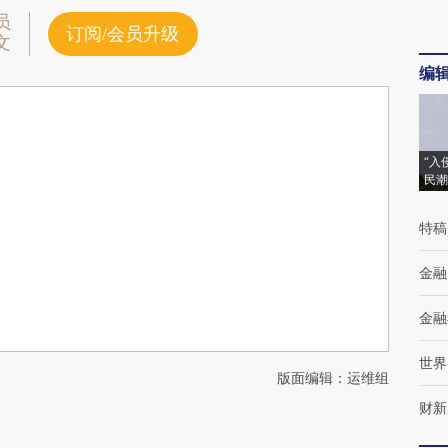
员
订阅/会员升级
文
编
“入
民潮
特稿
金融
金融
世界
版面编辑：运维组
财新