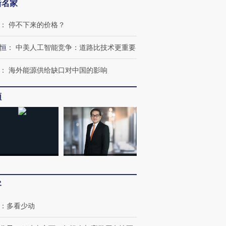
新名家
育部长拱下台
飞地休达
13人遇难
：
停不下来的价格？
恒
：
中美人工智能竞争：道路比技术更重要
进第四届链博
【商旅对话】华住集团
：
海外能源供给缺口对中国的影响
技“链”接产
【特别呈现】寻找100种
CFO：不靠规模取胜，华
【特别呈
有意思的生活方式·第三对
住三大增长引擎是什么？
有意思的
频
客
：
多看少动