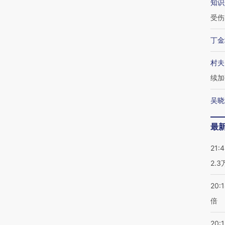
知识
受伤
丁金
村夫
续加
吴晓
最
21:
2.
20:
倍
20:1