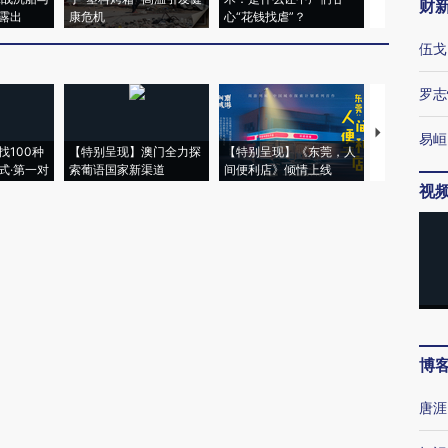
财
露出
康危机
心“花钱找虐”？
毒品
伍戈
罗志
【推广】走
易峘
找100种
【特别呈现】澳门全力探
【特别呈现】《东莞，人
会，让数智科
式·第一对
索葡语国家新渠道
间便利店》倾情上线
业
视
博
唐涯