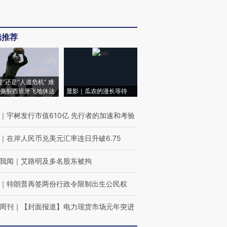
辑推荐
侵”还是“人道危机” 难
撕裂西班牙飞地休达
显影｜瓜农的漫长等待
｜
宇树发行市值610亿 先行者的加速和考验
｜
在岸人民币兑美元汇率连日升破6.75
我闻
｜
艾路明及多名股东被拘
｜
特朗普再签两份行政令限制出生公民权
周刊
｜
【封面报道】电力现货市场元年突进