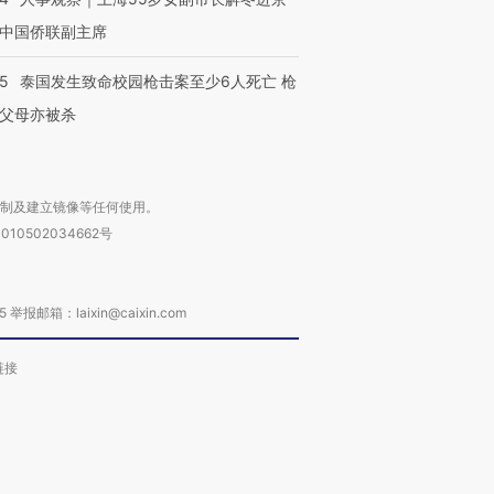
中国侨联副主席
45
泰国发生致命校园枪击案至少6人死亡 枪
父母亦被杀
复制及建立镜像等任何使用。
010502034662号
箱：laixin@caixin.com
链接