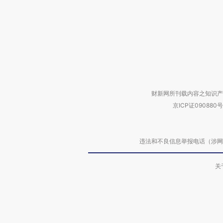
财新网所刊载内容之知识产
京ICP证090880号
违法和不良信息举报电话（涉网络暴力有
关