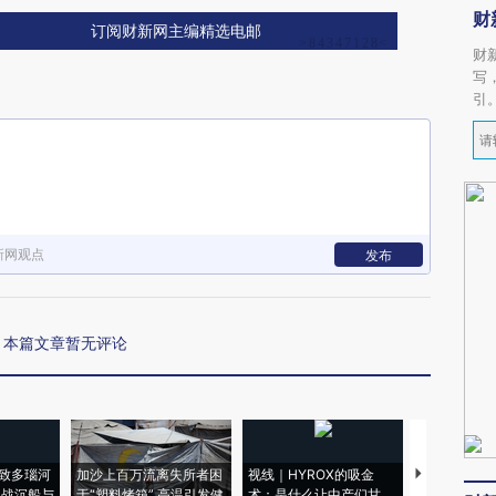
财
订阅财新网主编精选电邮
财
写
引
新网观点
发布
本篇文章暂无评论
致多瑙河
加沙上百万流离失所者困
视线｜HYROX的吸金
马航飞行员
二战沉船与
于“塑料烤箱” 高温引发健
术：是什么让中产们甘
粒摇头丸 尿