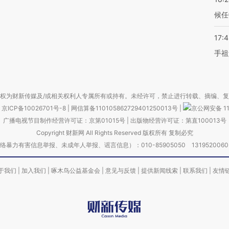
候任
17:
手祖
权为财新传媒及/或相关权利人专属所有或持有。未经许可，禁止进行转载、摘编、
京ICP备10026701号-8
|
网信算备110105862729401250013号
|
京公网安备 11
广播电视节目制作经营许可证：京第01015号
|
出版物经营许可证：第直100013号
Copyright 财新网 All Rights Reserved 版权所有 复制必究
害信息举报、未成年人举报、谣言信息）：010-85905050 13195200605 举报邮
于我们
|
加入我们
|
啄木鸟公益基金会
|
意见与反馈
|
提供新闻线索
|
联系我们
|
友情