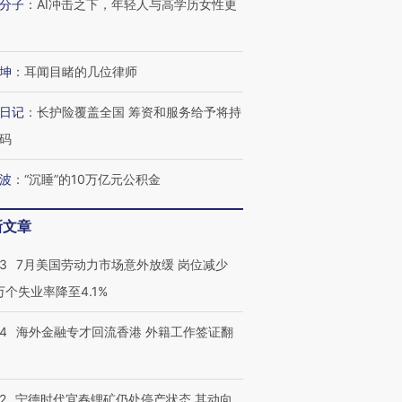
分子
：
AI冲击之下，年轻人与高学历女性更
坤
：
耳闻目睹的几位律师
日记
：
长护险覆盖全国 筹资和服务给予将持
码
波
：
“沉睡”的10万亿元公积金
新文章
43
7月美国劳动力市场意外放缓 岗位减少
3万个失业率降至4.1%
14
海外金融专才回流香港 外籍工作签证翻
2
宁德时代宜春锂矿仍处停产状态 其动向