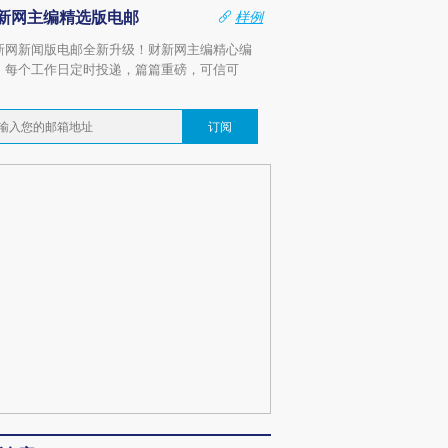
新网主编精选版电邮
样例
新网新闻版电邮全新升级！财新网主编精心编
，每个工作日定时投递，篇篇重磅，可信可
。
订阅
跨国走私7万
视线｜被称为“蟑螂”的印
视线｜“入侵”还是“人道危
检体内含3种
度Z世代 用街头抗争将教
机”？难民潮撕裂西班牙
秘鲁纳斯