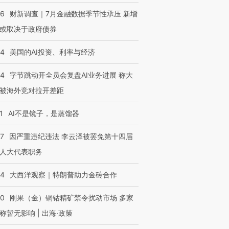
46
财新调查｜7月金融数据季节性承压 新增
或取决于政府债券
44
美国的AI投资、利率与经济
44
字节跳动开全员会复盘AI业务进展 称大
被海外竞对拉开差距
1
AI不是镜子，是蒸馏器
07
因严重违纪违法 李云泽被罢免第十四届
人大代表职务
44
大西洋观察｜特朗普助力金砖合作
40
刚果（金）铜钴精矿禁令扰动市场 多家
称暂无影响 | 出海·政策