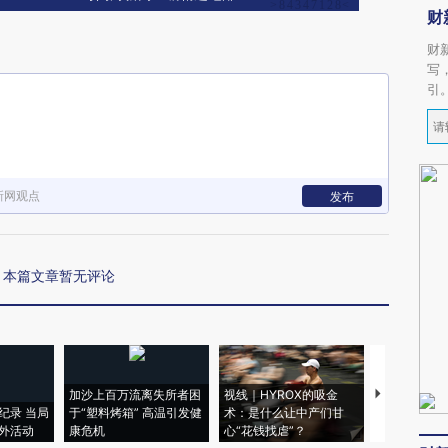
财
财
写
引
新网观点
发布
本篇文章暂无评论
加沙上百万流离失所者困
视线｜HYROX的吸金
马航飞行员
纪录 当局
于“塑料烤箱” 高温引发健
术：是什么让中产们甘
粒摇头丸 尿
外活动
康危机
心“花钱找虐”？
毒品