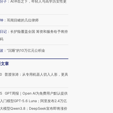
分子
：
AI冲击之下，年轻人与高学历女性更
坤
：
耳闻目睹的几位律师
日记
：
长护险覆盖全国 筹资和服务给予将持
码
波
：
“沉睡”的10万亿元公积金
新文章
00
普渡张涛：从专用机器人切入人形，更具
55
GPT周报｜Open AI为免费用户默认提供
入门模型GPT-5.6 Luna；阿里发布2.4万亿
大模型Qwen3.8；DeepSeek宣布即将涨价