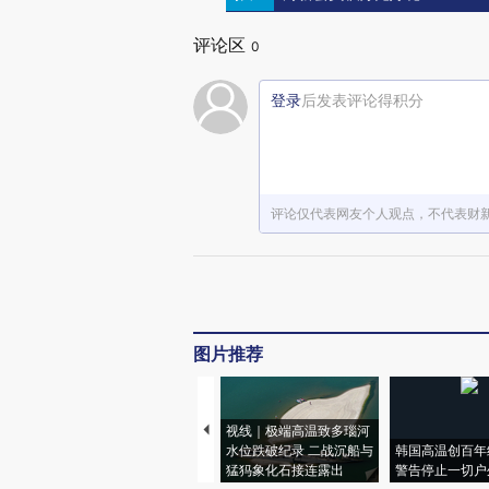
评论区
0
登录
后发表评论得积分
评论仅代表网友个人观点，不代表财
图片推荐
视线｜极端高温致多瑙河
水位跌破纪录 二战沉船与
韩国高温创百年
猛犸象化石接连露出
警告停止一切户