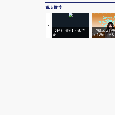
视听推荐
【不唯一答案】不止“养
【特别呈现】寻
老”
有意思的生活方