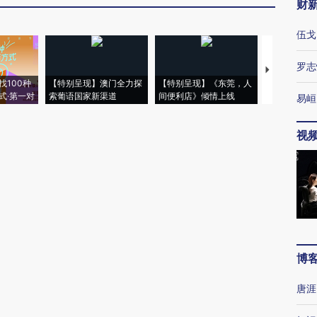
财
伍戈
罗志
【推广】走
找100种
【特别呈现】澳门全力探
【特别呈现】《东莞，人
会，让数智科
式·第一对
索葡语国家新渠道
间便利店》倾情上线
业
易峘
视
博
唐涯