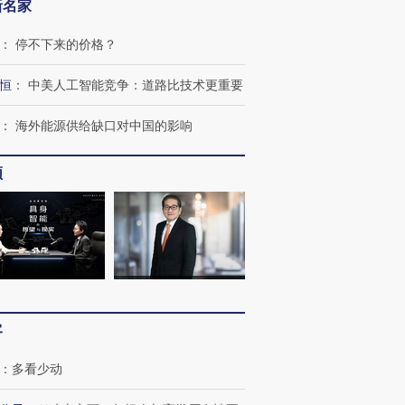
新名家
：
停不下来的价格？
恒
：
中美人工智能竞争：道路比技术更重要
进第四届链博
【商旅对话】华住集团
技“链”接产
【特别呈现】寻找100种
CFO：不靠规模取胜，华
【特别呈
有意思的生活方式·第三对
住三大增长引擎是什么？
有意思的
：
海外能源供给缺口对中国的影响
频
客
：
多看少动