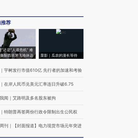
辑推荐
侵”还是“人道危机” 难
撕裂西班牙飞地休达
显影｜瓜农的漫长等待
｜
宇树发行市值610亿 先行者的加速和考验
｜
在岸人民币兑美元汇率连日升破6.75
我闻
｜
艾路明及多名股东被拘
｜
特朗普再签两份行政令限制出生公民权
周刊
｜
【封面报道】电力现货市场元年突进