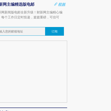
新网主编精选版电邮
样例
新网新闻版电邮全新升级！财新网主编精心编
，每个工作日定时投递，篇篇重磅，可信可
。
订阅
跨国走私7万
视线｜被称为“蟑螂”的印
视线｜“入侵”还是“人道危
检体内含3种
度Z世代 用街头抗争将教
机”？难民潮撕裂西班牙
秘鲁纳斯
育部长拱下台
飞地休达
13人遇难