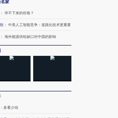
OX的吸金
马航飞行员跨国走私7万
视线｜被称为“蟑螂”的印
新名家
让中产们甘
粒摇头丸 尿检体内含3种
度Z世代 用街头抗争将教
秘鲁纳斯
”？
毒品
育部长拱下台
13人遇难
：
停不下来的价格？
恒
：
中美人工智能竞争：道路比技术更重要
：
海外能源供给缺口对中国的影响
进第四届链博
【商旅对话】华住集团
技“链”接产
【特别呈现】寻找100种
CFO：不靠规模取胜，华
【特别呈
频
有意思的生活方式·第三对
住三大增长引擎是什么？
有意思的
客
：
多看少动