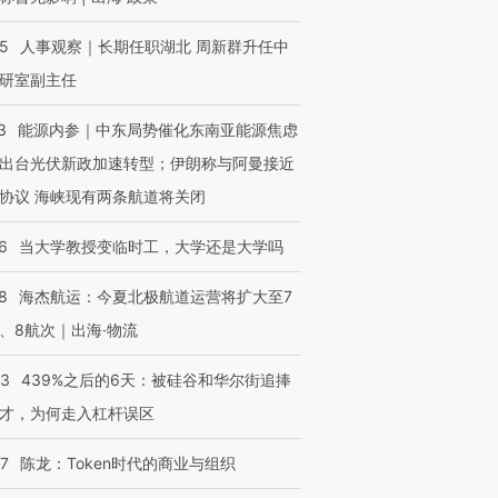
25
人事观察｜长期任职湖北 周新群升任中
研室副主任
3
能源内参｜中东局势催化东南亚能源焦虑
出台光伏新政加速转型；伊朗称与阿曼接近
协议 海峡现有两条航道将关闭
6
当大学教授变临时工，大学还是大学吗
8
海杰航运：今夏北极航道运营将扩大至7
、8航次｜出海·物流
53
439%之后的6天：被硅谷和华尔街追捧
才，为何走入杠杆误区
07
陈龙：Token时代的商业与组织