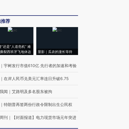
辑推荐
侵”还是“人道危机” 难
撕裂西班牙飞地休达
显影｜瓜农的漫长等待
｜
宇树发行市值610亿 先行者的加速和考验
｜
在岸人民币兑美元汇率连日升破6.75
我闻
｜
艾路明及多名股东被拘
｜
特朗普再签两份行政令限制出生公民权
周刊
｜
【封面报道】电力现货市场元年突进