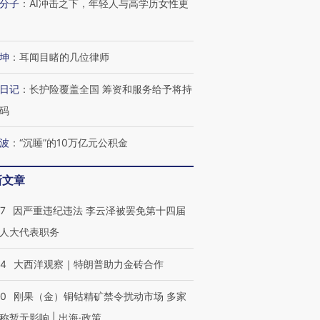
分子
：
AI冲击之下，年轻人与高学历女性更
坤
：
耳闻目睹的几位律师
日记
：
长护险覆盖全国 筹资和服务给予将持
码
波
：
“沉睡”的10万亿元公积金
新文章
07
因严重违纪违法 李云泽被罢免第十四届
人大代表职务
44
大西洋观察｜特朗普助力金砖合作
40
刚果（金）铜钴精矿禁令扰动市场 多家
称暂无影响 | 出海·政策