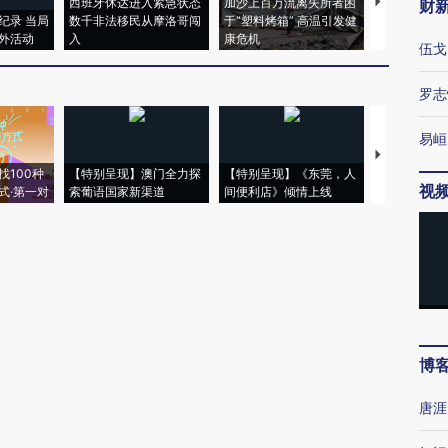
西班牙休达进入紧急状态
加沙上百万流离失所者困
视线｜HYR
财
纪录 当局
数千非法移民从摩洛哥闯
于“塑料烤箱” 高温引发健
术：是什么
外活动
入
康危机
心“花钱找虐
伍戈
罗志
易峘
【推广】走
找100种
【特别呈现】澳门全力探
【特别呈现】《东莞，人
会，让数智科
视
式·第一对
索葡语国家新渠道
间便利店》倾情上线
业
博
唐涯