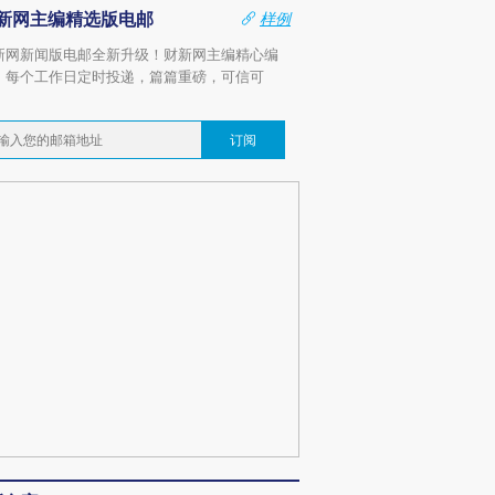
新网主编精选版电邮
样例
新网新闻版电邮全新升级！财新网主编精心编
，每个工作日定时投递，篇篇重磅，可信可
。
订阅
OX的吸金
马航飞行员跨国走私7万
视线｜被称为“蟑螂”的印
让中产们甘
粒摇头丸 尿检体内含3种
度Z世代 用街头抗争将教
秘鲁纳斯
”？
毒品
育部长拱下台
13人遇难