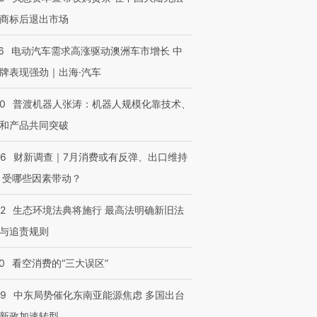
商标后退出市场
6
电动汽车需求高涨驱动澳洲车市增长 中
牌表现强劲｜出海·汽车
00
普渡机器人张涛：机器人规模化靠技术、
和产品共同突破
56
财新调查｜7月消费或有反弹、出口维持
 受哪些因素带动？
42
生态环境法典将施行 最高法明确新旧法
与追责规则
0
看空消费的“三大误区”
59
中东局势催化东南亚能源焦虑 多国出台
新政加速转型