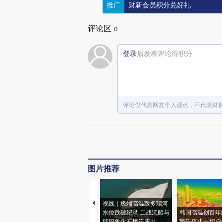
推广
财新会员积分兑好礼
评论区
0
登录
后发表评论得积分
评论仅代表网友个人观点，不代表财
图片推荐
视线｜极端高温致多瑙河
水位跌破纪录 二战沉船与
韩国高温创百年
猛犸象化石接连露出
警告停止一切户