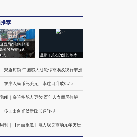
辑推荐
宜昌局部短时降雨
8毫米 紧急转移近
00人
显影｜瓜农的漫长等待
｜
规避封锁 中国超大油轮停靠埃及绕行非洲
｜
在岸人民币兑美元汇率连日升破6.75
我闻
｜
资管掌舵人更替 百年人寿僵局何解
｜
多国出台光伏新政加速转型
周刊
｜
【封面报道】电力现货市场元年突进