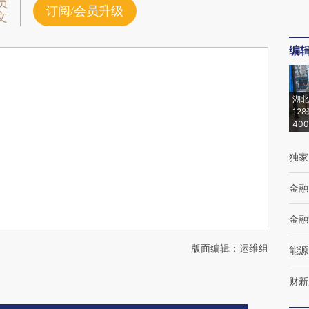
员
订阅/会员升级
文
编
湖北
12
40
独家
金融
金融
版面编辑：运维组
能源
财新