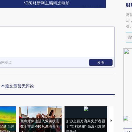
订阅财新网主编精选电邮
财
财
写
引
新网观点
发布
本篇文章暂无评论
西班牙休达进入紧急状态
加沙上百万流离失所者困
视线｜HYR
纪录 当局
数千非法移民从摩洛哥闯
于“塑料烤箱” 高温引发健
术：是什么
外活动
入
康危机
心“花钱找虐