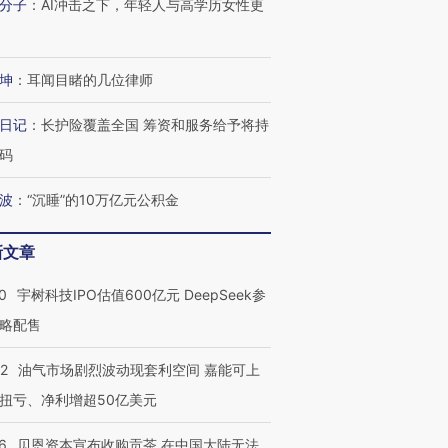
分子
：
AI冲击之下，年轻人与高学历女性更
坤
：
耳闻目睹的几位律师
日记
：
长护险覆盖全国 筹资和服务给予将持
码
波
：
“沉睡”的10万亿元公积金
新文章
0
宇树科技IPO估值600亿元 DeepSeek参
略配售
22
油气市场剧烈波动现套利空间 嘉能可上
扭亏、净利增超50亿美元
6
贝恩资本宣布收购贡茶 在中国大陆无法