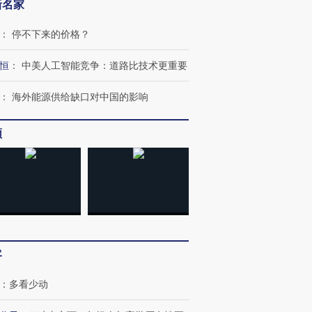
新名家
：
停不下来的价格？
恒
：
中美人工智能竞争：道路比技术更重要
进第四届链博
【商旅对话】华住集团
技“链”接产
【特别呈现】寻找100种
CFO：不靠规模取胜，华
【特别呈
：
海外能源供给缺口对中国的影响
有意思的生活方式·第三对
住三大增长引擎是什么？
有意思的
频
客
：
多看少动