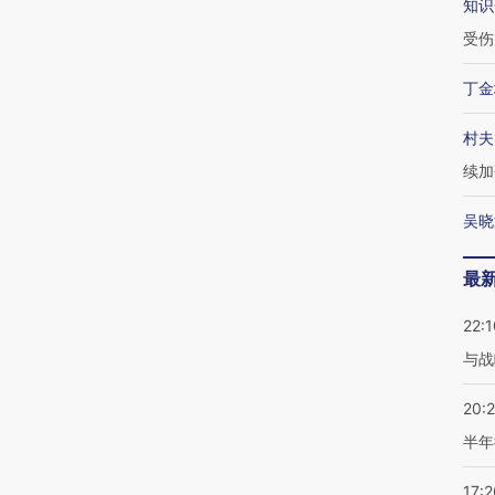
知识
受伤
丁金
村夫
续加
吴晓
最
22:1
与战
20:
半年
17:2