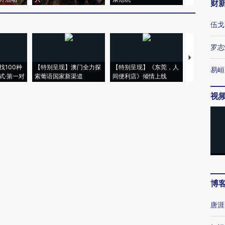
财
伍戈
罗志
【推广】走
找100种
【特别呈现】澳门全力探
【特别呈现】《东莞，人
会，让数智科
易峘
式·第一对
索葡语国家新渠道
间便利店》倾情上线
业
视
博
唐涯