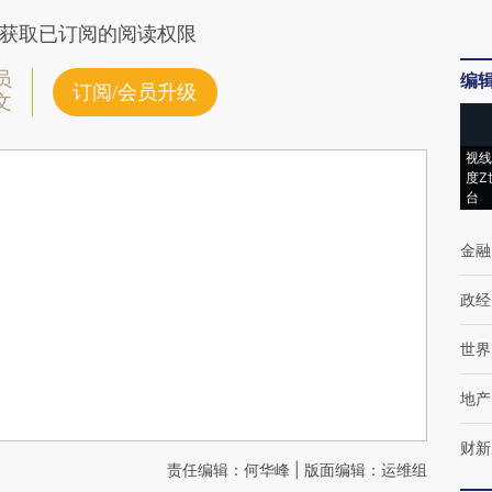
获取已订阅的阅读权限
员
编
订阅/会员升级
文
视线
度Z
台
金融
政经
世界
地产
财新
责任编辑：何华峰 | 版面编辑：运维组