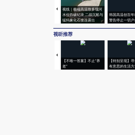
视线｜极端高温致多瑙河
水位跌破纪录 二战沉船与
韩国高温创百年
猛犸象化石接连露出
警告停止一切户
视听推荐
【不唯一答案】不止“养
【特别呈现】寻
老”
有意思的生活方