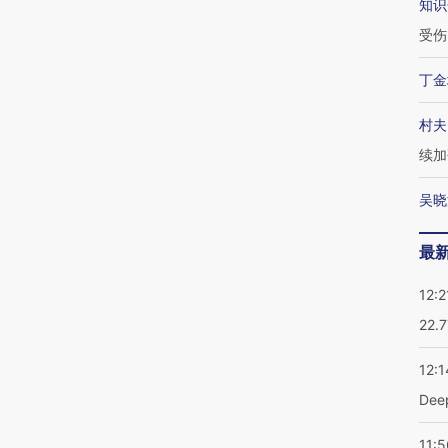
知识
受伤
丁金
村夫
续加
吴晓
最
12:2
22.
12:1
De
11:5