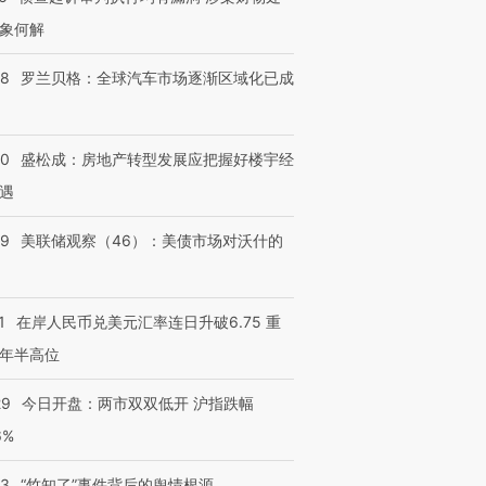
象何解
58
罗兰贝格：全球汽车市场逐渐区域化已成
50
盛松成：房地产转型发展应把握好楼宇经
遇
39
美联储观察（46）：美债市场对沃什的
1
在岸人民币兑美元汇率连日升破6.75 重
年半高位
29
今日开盘：两市双双低开 沪指跌幅
6%
13
“竹知了”事件背后的舆情根源