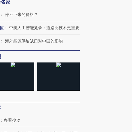
新名家
跨国走私7万
视线｜HY
：
停不下来的价格？
检体内含3种
泽连斯基密集出访美英 索
秘鲁纳斯卡观光飞机坠毁
术：是什
要防空导弹“救急”
13人遇难
心“花钱找
恒
：
中美人工智能竞争：道路比技术更重要
：
海外能源供给缺口对中国的影响
进第四届链博
【商旅对话】华住集团
频
技“链”接产
【特别呈现】寻找100种
CFO：不靠规模取胜，华
【特别呈
有意思的生活方式·第三对
住三大增长引擎是什么？
有意思的
客
：
多看少动