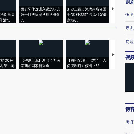
财
西班牙休达进入紧急状态
加沙上百万流离失所者困
马航飞行员
伍戈
纪录 当局
数千非法移民从摩洛哥闯
于“塑料烤箱” 高温引发健
粒摇头丸 尿
外活动
入
康危机
毒品
罗志
易峘
【推广】走
视
找100种
【特别呈现】澳门全力探
【特别呈现】《东莞，人
会，让数智科
式·第一对
索葡语国家新渠道
间便利店》倾情上线
业
博
唐涯