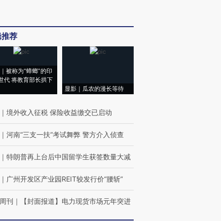
辑推荐
｜被称为“蟑螂”的印
世代 将教育部长拱下
显影｜瓜农的漫长等待
｜
境外收入征税 保险收益缴交已启动
｜
河南“三支一扶”考试舞弊 警方介入侦查
｜
特朗普再上台后中国留学生获签数量大减
｜
广州开发区产业园REIT较发行价“腰斩”
周刊
｜
【封面报道】电力现货市场元年突进