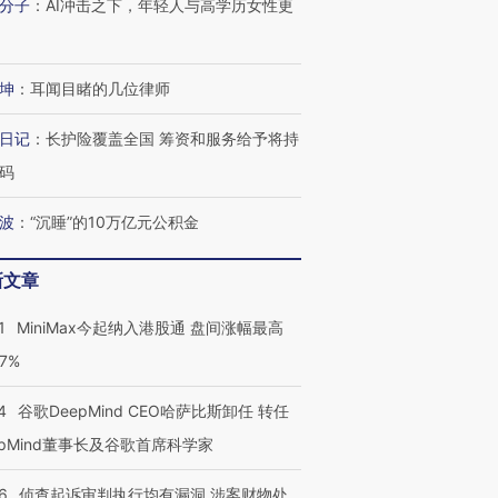
分子
：
AI冲击之下，年轻人与高学历女性更
坤
：
耳闻目睹的几位律师
日记
：
长护险覆盖全国 筹资和服务给予将持
码
波
：
“沉睡”的10万亿元公积金
新文章
1
MiniMax今起纳入港股通 盘间涨幅最高
77%
4
谷歌DeepMind CEO哈萨比斯卸任 转任
epMind董事长及谷歌首席科学家
6
侦查起诉审判执行均有漏洞 涉案财物处