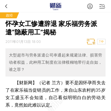
政经
怀孕女工惨遭辞退 家乐福劳务派
遣“隐蔽用工”揭秘
2011年01月13日 18:00
T中
大型超市与劳务派遣公司串通起来规避法律、损害劳
动者权益，此种用工制度在法律模糊地带行走自如，
谁之罪？
【财新网】（记者 兰方）
要不是因怀孕而失去
了在家乐福当促销员的工作，来自山东农村的35岁
女工盛玉不会知道，自己看似明明白白的劳动关
系，竟然如此难以认定。