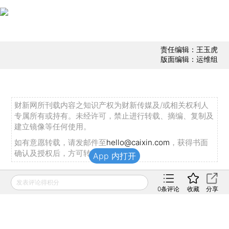
责任编辑：王玉虎
版面编辑：运维组
财新网所刊载内容之知识产权为财新传媒及/或相关权利人
专属所有或持有。未经许可，禁止进行转载、摘编、复制及
建立镜像等任何使用。
如有意愿转载，请发邮件至
hello@caixin.com
，获得书面
确认及授权后，方可转载。
App 内打开
发表评论得积分
推荐阅读
0
条评论
收藏
分享