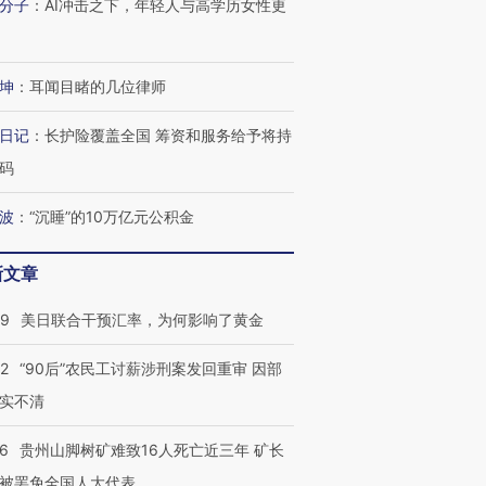
分子
：
AI冲击之下，年轻人与高学历女性更
坤
：
耳闻目睹的几位律师
日记
：
长护险覆盖全国 筹资和服务给予将持
码
波
：
“沉睡”的10万亿元公积金
新文章
09
美日联合干预汇率，为何影响了黄金
32
“90后”农民工讨薪涉刑案发回重审 因部
实不清
36
贵州山脚树矿难致16人死亡近三年 矿长
被罢免全国人大代表