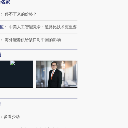
新名家
：
停不下来的价格？
跨国走私7万
视线｜被称为“蟑螂”的印
视线｜“入侵”还是“人道危
恒
：
中美人工智能竞争：道路比技术更重要
检体内含3种
度Z世代 用街头抗争将教
机”？难民潮撕裂西班牙
秘鲁纳斯
育部长拱下台
飞地休达
13人遇难
：
海外能源供给缺口对中国的影响
频
进第四届链博
【商旅对话】华住集团
技“链”接产
【特别呈现】寻找100种
CFO：不靠规模取胜，华
【特别呈
有意思的生活方式·第三对
住三大增长引擎是什么？
有意思的
客
：
多看少动