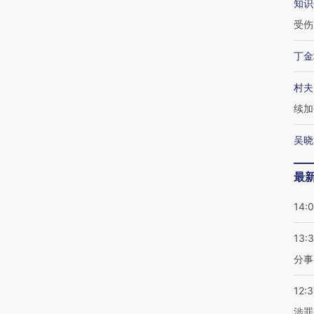
知识
受伤
丁金
村夫
续加
吴晓
最
14:
13:
分事
12:
涉罪