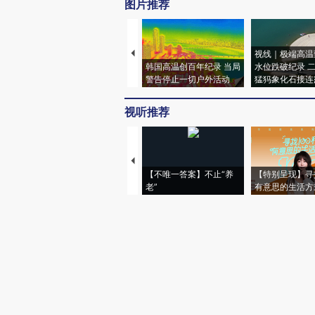
图片推荐
视线｜极端高温
韩国高温创百年纪录 当局
水位跌破纪录 
警告停止一切户外活动
猛犸象化石接连
视听推荐
【不唯一答案】不止“养
【特别呈现】寻
老”
有意思的生活方