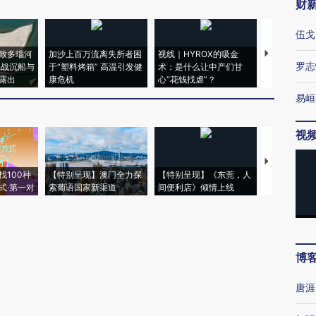
财
伍戈
致多瑙河
加沙上百万流离失所者困
视线｜HYROX的吸金
马航飞行员
罗志
二战沉船与
于“塑料烤箱” 高温引发健
术：是什么让中产们甘
粒摇头丸 尿
露出
康危机
心“花钱找虐”？
毒品
易峘
视
【推广】走
找100种
【特别呈现】澳门全力探
【特别呈现】《东莞，人
会，让数智科
式·第一对
索葡语国家新渠道
间便利店》倾情上线
业
博
唐涯