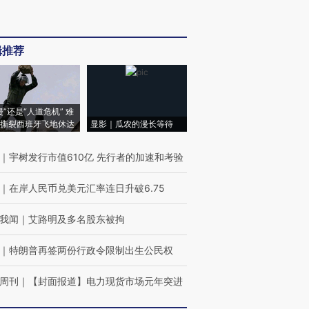
辑推荐
侵”还是“人道危机” 难
撕裂西班牙飞地休达
显影｜瓜农的漫长等待
｜
宇树发行市值610亿 先行者的加速和考验
｜
在岸人民币兑美元汇率连日升破6.75
我闻
｜
艾路明及多名股东被拘
｜
特朗普再签两份行政令限制出生公民权
周刊
｜
【封面报道】电力现货市场元年突进