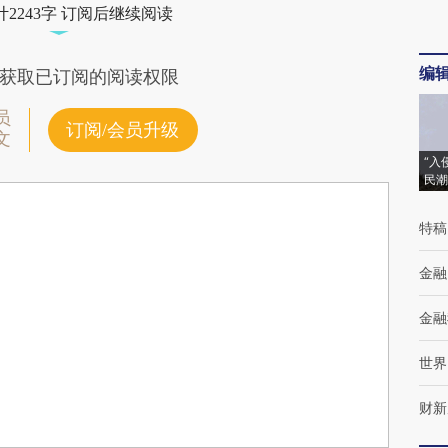
2243字 订阅后继续阅读
编
获取已订阅的阅读权限
员
订阅/会员升级
文
“入
民潮
特稿
金融
金融
世界
财新