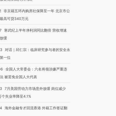
2
非京籍五环内购房社保降至一年 北京市公
最高可贷340万元
7
寒武纪上半年净利润同比翻倍 营收增速
放缓
53
对话｜邱仁宗：临床研究参与者的安全永
第一位
06
全国人大常委会：六名将领涉嫌严重违
法 被罢免全国人大代表
43
7月美国劳动力市场意外放缓 岗位减少
3万个失业率降至4.1%
14
海外金融专才回流香港 外籍工作签证翻