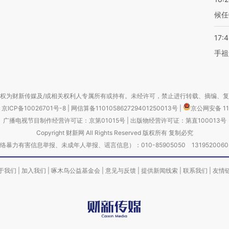
候任
17:
手祖
权为财新传媒及/或相关权利人专属所有或持有。未经许可，禁止进行转载、摘编、
京ICP备10026701号-8
|
网信算备110105862729401250013号
|
京公网安备 11
广播电视节目制作经营许可证：京第01015号
|
出版物经营许可证：第直100013号
Copyright 财新网 All Rights Reserved 版权所有 复制必究
害信息举报、未成年人举报、谣言信息）：010-85905050 13195200605 举报邮
于我们
|
加入我们
|
啄木鸟公益基金会
|
意见与反馈
|
提供新闻线索
|
联系我们
|
友情