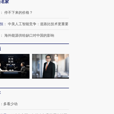
新名家
：
停不下来的价格？
恒
：
中美人工智能竞争：道路比技术更重要
：
海外能源供给缺口对中国的影响
跨国走私7万
视线｜被称为“蟑螂”的印
视线｜“入侵”还是“人道危
检体内含3种
度Z世代 用街头抗争将教
机”？难民潮撕裂西班牙
秘鲁纳斯
频
育部长拱下台
飞地休达
13人遇难
进第四届链博
【商旅对话】华住集团
技“链”接产
【特别呈现】寻找100种
CFO：不靠规模取胜，华
【特别呈
有意思的生活方式·第三对
住三大增长引擎是什么？
有意思的
客
：
多看少动