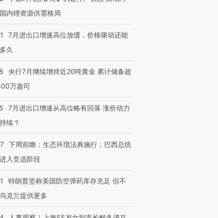
国内锂资源供需格局
1
7月进出口增速高位放缓，价格驱动还能
多久
8
央行7月继续增持近20吨黄金 累计储备超
600万盎司
5
7月进出口增速从高位略有回落 涨价动力
持续？
07
下周前瞻：生态环境法典施行；巴西总统
进入竞选阶段
1
特朗普坚称美国防空弹药库存充足 但不
乌克兰提供更多
24
人事观察｜上海55岁女副市长解冬进京