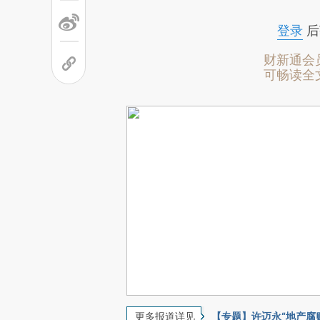
登录
后
财新通会
可畅读全
更多报道详见
【专题】许迈永“地产腐