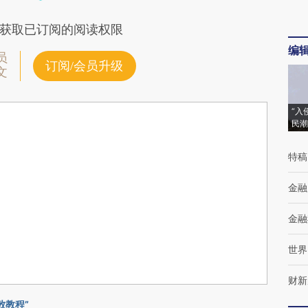
获取已订阅的阅读权限
编
员
订阅/会员升级
文
“入
民潮
特稿
金融
金融
世界
财新
败教程”