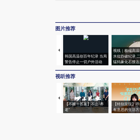
图片推荐
视线｜极端高温
韩国高温创百年纪录 当局
水位跌破纪录 
警告停止一切户外活动
猛犸象化石接连
视听推荐
【不唯一答案】不止“养
【特别呈现】寻
老”
有意思的生活方