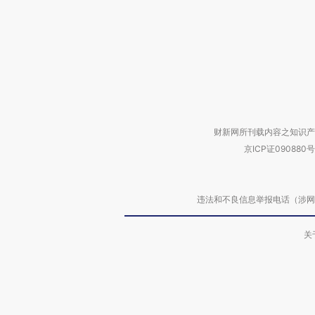
财新网所刊载内容之知识产
京ICP证090880号
违法和不良信息举报电话（涉网络暴力有
关