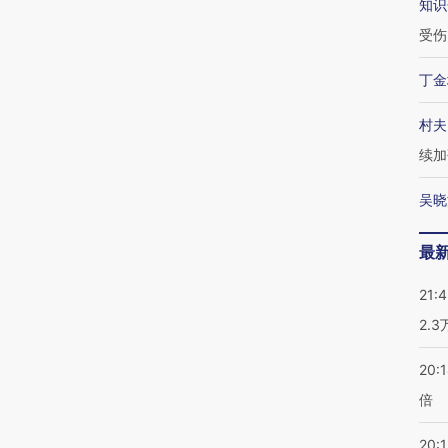
知识
受伤
丁金
村夫
续加
吴晓
最
21:
2.
20:
倍
20:1