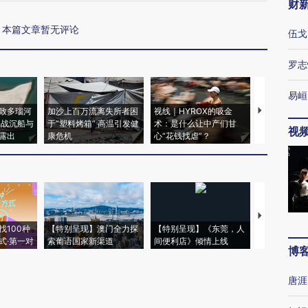
财
本篇文章暂无评论
伍戈
罗志
易峘
致多瑙河
加沙上百万流离失所者困
视线｜HYROX的吸金
马航飞行员
二战沉船与
于“塑料烤箱” 高温引发健
术：是什么让中产们甘
粒摇头丸 尿
视
露出
康危机
心“花钱找虐”？
毒品
【推广】走
找100种
【特别呈现】澳门全力探
【特别呈现】《东莞，人
会，让数智科
式·第一对
索葡语国家新渠道
间便利店》倾情上线
业
博
唐涯