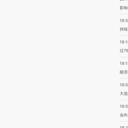
影响
19:5
持续
19:1
过7
19:1
能否
19:
大选
19:0
会向
18: