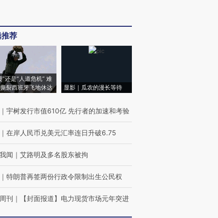
辑推荐
侵”还是“人道危机” 难
撕裂西班牙飞地休达
显影｜瓜农的漫长等待
｜
宇树发行市值610亿 先行者的加速和考验
｜
在岸人民币兑美元汇率连日升破6.75
我闻
｜
艾路明及多名股东被拘
｜
特朗普再签两份行政令限制出生公民权
周刊
｜
【封面报道】电力现货市场元年突进