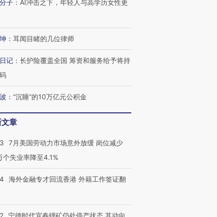
分子
：
AI冲击之下，年轻人与高学历女性更
坤
：
耳闻目睹的几位律师
日记
：
长护险覆盖全国 筹资和服务给予将持
码
波
：
“沉睡”的10万亿元公积金
新文章
43
7月美国劳动力市场意外放缓 岗位减少
3万个失业率降至4.1%
14
海外金融专才回流香港 外籍工作签证翻
2
宁德时代宜春锂矿仍处停产状态 其动向