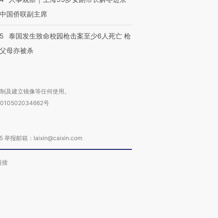
中国侨联副主席
45
泰国发生致命校园枪击案至少6人死亡 枪
父母亦被杀
复制及建立镜像等任何使用。
010502034662号
箱：laixin@caixin.com
链接