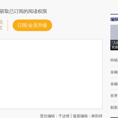
获取已订阅的阅读权限
编
员
订阅/会员升级
文
“入
民潮
特稿
金融
金融
世界
财新
责任编辑：于达维 | 版面编辑：林韵诗