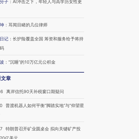
分子
：
AI冲击之下，年轻人与高学历女性更
坤
：
耳闻目睹的几位律师
日记
：
长护险覆盖全国 筹资和服务给予将持
码
波
：
“沉睡”的10万亿元公积金
新文章
46
离岸信托90天补税窗口期疑问
00
普渡机器人如何平衡“脚踏实地”与“仰望星
？
57
特朗普召开矿业圆桌会 拟向关键矿产投
20亿美元