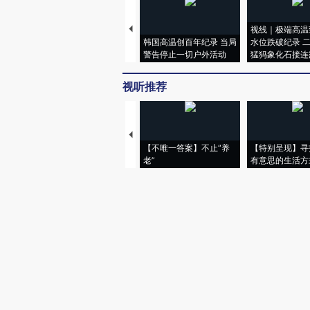
视线｜极端高温
韩国高温创百年纪录 当局
水位跌破纪录 
警告停止一切户外活动
猛犸象化石接连
视听推荐
【不唯一答案】不止“养
【特别呈现】寻
老”
有意思的生活方