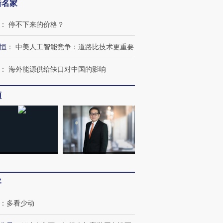
新名家
跨国走私7万
视线｜被称为“蟑螂”的印
视线｜“入侵”还是“人道危
：
停不下来的价格？
检体内含3种
度Z世代 用街头抗争将教
机”？难民潮撕裂西班牙
秘鲁纳斯
育部长拱下台
飞地休达
13人遇难
恒
：
中美人工智能竞争：道路比技术更重要
：
海外能源供给缺口对中国的影响
频
进第四届链博
【商旅对话】华住集团
技“链”接产
【特别呈现】寻找100种
CFO：不靠规模取胜，华
【特别呈
有意思的生活方式·第三对
住三大增长引擎是什么？
有意思的
客
：
多看少动