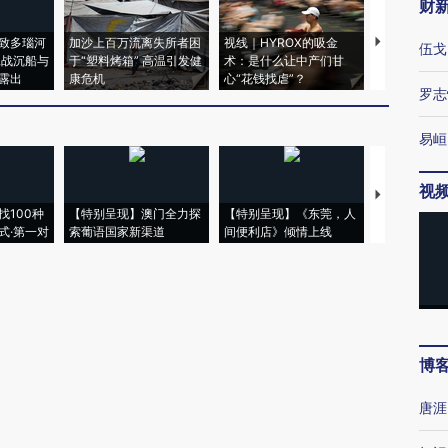
财
致多瑙河
加沙上百万流离失所者困
视线｜HYROX的吸金
马航飞行员
伍戈
二战沉船与
于“塑料烤箱” 高温引发健
术：是什么让中产们甘
粒摇头丸 尿
露出
康危机
心“花钱找虐”？
毒品
罗志
易峘
视
【推广】走
找100种
【特别呈现】澳门全力探
【特别呈现】《东莞，人
会，让数智科
式·第一对
索葡语国家新渠道
间便利店》倾情上线
业
博
唐涯