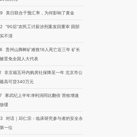
09
美日联合干预汇率，为何影响了黄金
32
“90后”农民工讨薪涉刑案发回重审 因部
实不清
36
贵州山脚树矿难致16人死亡近三年 矿长
被罢免全国人大代表
2
非京籍五环内购房社保降至一年 北京市公
最高可贷340万元
7
寒武纪上半年净利润同比翻倍 营收增速
放缓
53
对话｜邱仁宗：临床研究参与者的安全永
第一位