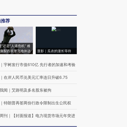
辑推荐
侵”还是“人道危机” 难
撕裂西班牙飞地休达
显影｜瓜农的漫长等待
｜
宇树发行市值610亿 先行者的加速和考验
｜
在岸人民币兑美元汇率连日升破6.75
我闻
｜
艾路明及多名股东被拘
｜
特朗普再签两份行政令限制出生公民权
周刊
｜
【封面报道】电力现货市场元年突进