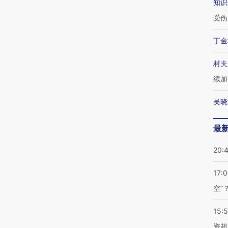
知识
受伤
丁金
村夫
续加
吴晓
最
20:
17:
空”
15:
资超