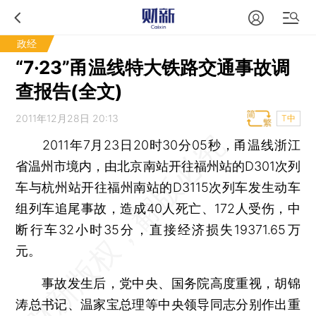
政经
“7·23”甬温线特大铁路交通事故调
查报告(全文)
2011年12月28日 20:13
T中
2011年7月23日20时30分05秒，甬温线浙江
省温州市境内，由北京南站开往福州站的D301次列
车与杭州站开往福州南站的D3115次列车发生动车
组列车追尾事故，造成40人死亡、172人受伤，中
断行车32小时35分，直接经济损失19371.65万
元。
事故发生后，党中央、国务院高度重视，胡锦
涛总书记、温家宝总理等中央领导同志分别作出重