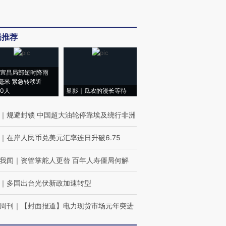
辑推荐
宜昌局部短时降雨
8毫米 紧急转移近
00人
显影｜瓜农的漫长等待
｜
规避封锁 中国超大油轮停靠埃及绕行非洲
｜
在岸人民币兑美元汇率连日升破6.75
我闻
｜
资管掌舵人更替 百年人寿僵局何解
｜
多国出台光伏新政加速转型
周刊
｜
【封面报道】电力现货市场元年突进