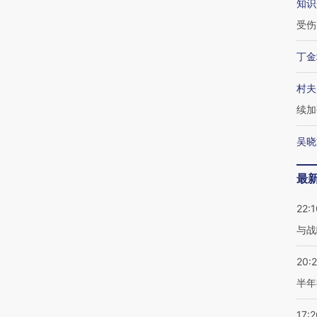
知识
受伤
丁金
村夫
续加
吴晓
最
22:1
与战
20:
半年
17:2