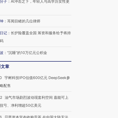
分子
：
AI冲击之下，年轻人与高学历女性更
坤
：
耳闻目睹的几位律师
日记
：
长护险覆盖全国 筹资和服务给予将持
码
波
：
“沉睡”的10万亿元公积金
新文章
0
宇树科技IPO估值600亿元 DeepSeek参
略配售
22
油气市场剧烈波动现套利空间 嘉能可上
扭亏、净利增超50亿美元
6
贝恩资本宣布收购贡茶 在中国大陆无法