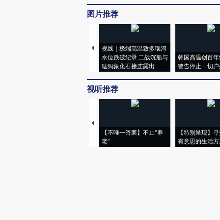
图片推荐
视线｜极端高温致多瑙河
水位跌破纪录 二战沉船与
韩国高温创百年
猛犸象化石接连露出
警告停止一切户
视听推荐
【不唯一答案】不止“养
【特别呈现】寻
老”
有意思的生活方