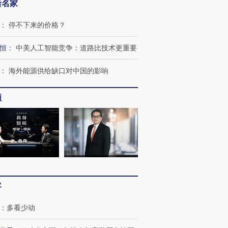
新名家
：
停不下来的价格？
恒
：
中美人工智能竞争：道路比技术更重要
OX的吸金
马航飞行员跨国走私7万
视线｜被称为“蟑螂”的印
让中产们甘
粒摇头丸 尿检体内含3种
度Z世代 用街头抗争将教
秘鲁纳斯
”？
毒品
育部长拱下台
13人遇难
：
海外能源供给缺口对中国的影响
频
进第四届链博
【商旅对话】华住集团
技“链”接产
【特别呈现】寻找100种
CFO：不靠规模取胜，华
【特别呈
有意思的生活方式·第三对
住三大增长引擎是什么？
有意思的
客
：
多看少动