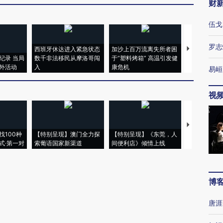
财
伍戈
罗志
西班牙休达进入紧急状态
加沙上百万流离失所者困
视线｜HYR
纪录 当局
数千非法移民从摩洛哥闯
于“塑料烤箱” 高温引发健
术：是什么
外活动
入
康危机
心“花钱找虐
易峘
视
【推广】走
找100种
【特别呈现】澳门全力探
【特别呈现】《东莞，人
会，让数智科
式·第一对
索葡语国家新渠道
间便利店》倾情上线
业
博
唐涯