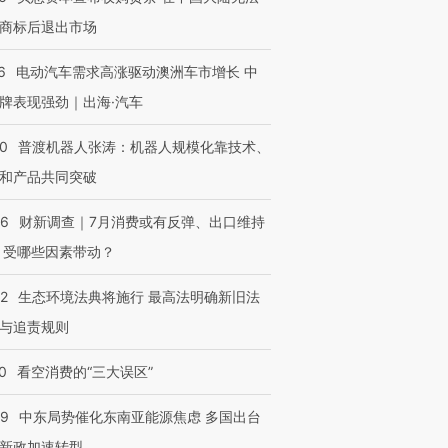
商标后退出市场
6
电动汽车需求高涨驱动澳洲车市增长 中
牌表现强劲｜出海·汽车
00
普渡机器人张涛：机器人规模化靠技术、
和产品共同突破
56
财新调查｜7月消费或有反弹、出口维持
 受哪些因素带动？
42
生态环境法典将施行 最高法明确新旧法
与追责规则
0
看空消费的“三大误区”
59
中东局势催化东南亚能源焦虑 多国出台
新政加速转型