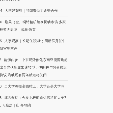
44
大西洋观察｜特朗普助力金砖合作
40
刚果（金）铜钴精矿禁令扰动市场 多家
称暂无影响 | 出海·政策
25
人事观察｜长期任职湖北 周新群升任中
研室副主任
3
能源内参｜中东局势催化东南亚能源焦虑
出台光伏新政加速转型；伊朗称与阿曼接近
协议 海峡现有两条航道将关闭
6
当大学教授变临时工，大学还是大学吗
8
海杰航运：今夏北极航道运营将扩大至7
、8航次｜出海·物流