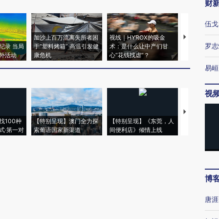
财
伍戈
加沙上百万流离失所者困
视线｜HYROX的吸金
马航飞行员
罗志
纪录 当局
于“塑料烤箱” 高温引发健
术：是什么让中产们甘
粒摇头丸 尿
外活动
康危机
心“花钱找虐”？
毒品
易峘
视
【推广】走
找100种
【特别呈现】澳门全力探
【特别呈现】《东莞，人
会，让数智科
式·第一对
索葡语国家新渠道
间便利店》倾情上线
业
博
唐涯