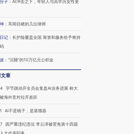
分子
：
AI冲击之下，年轻人与高学历女性更
坤
：
耳闻目睹的几位律师
日记
：
长护险覆盖全国 筹资和服务给予将持
码
波
：
“沉睡”的10万亿元公积金
新文章
44
字节跳动开全员会复盘AI业务进展 称大
被海外竞对拉开差距
1
AI不是镜子，是蒸馏器
07
因严重违纪违法 李云泽被罢免第十四届
人大代表职务