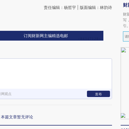
财
责任编辑：杨哲宇 | 版面编辑：林韵诗
财
写
引
订阅财新网主编精选电邮
新网观点
发布
本篇文章暂无评论