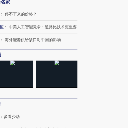
新名家
：
停不下来的价格？
跨国走私7万
视线｜被称为“蟑螂”的印
视线｜“入侵”还是“人道危
恒
：
中美人工智能竞争：道路比技术更重要
检体内含3种
度Z世代 用街头抗争将教
机”？难民潮撕裂西班牙
秘鲁纳斯
育部长拱下台
飞地休达
13人遇难
：
海外能源供给缺口对中国的影响
频
进第四届链博
【商旅对话】华住集团
技“链”接产
【特别呈现】寻找100种
CFO：不靠规模取胜，华
【特别呈
有意思的生活方式·第三对
住三大增长引擎是什么？
有意思的
客
：
多看少动