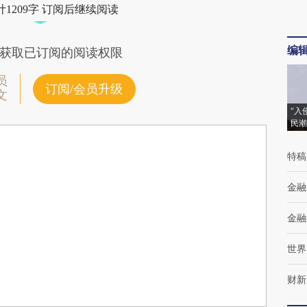
1209字 订阅后继续阅读
编
获取已订阅的阅读权限
员
订阅/会员升级
文
“入
民潮
特稿
金融
金融
世界
财新