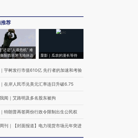
辑推荐
侵”还是“人道危机” 难
撕裂西班牙飞地休达
显影｜瓜农的漫长等待
｜
宇树发行市值610亿 先行者的加速和考验
｜
在岸人民币兑美元汇率连日升破6.75
我闻
｜
艾路明及多名股东被拘
｜
特朗普再签两份行政令限制出生公民权
周刊
｜
【封面报道】电力现货市场元年突进