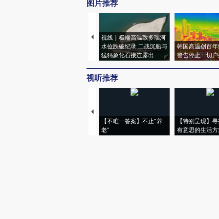
图片推荐
视线｜极端高温致多瑙河
水位跌破纪录 二战沉船与
韩国高温创百年
猛犸象化石接连露出
警告停止一切户
视听推荐
【不唯一答案】不止“养
【特别呈现】寻
老”
有意思的生活方