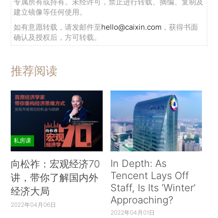
专属所有或持有。未经许可，禁止进行转载、摘编、复制及
建立镜像等任何使用。
如有意愿转载，请发邮件至
hello@caixin.com
，获得书面
确认及授权后，方可转载。
推荐阅读
私房课
In Depth: As
向松祚：宏观经济70
Tencent Lays Off
讲，带你了解国内外
Staff, Is Its ‘Winter’
经济大局
Approaching?
2022年04月06日
2022年04月01日