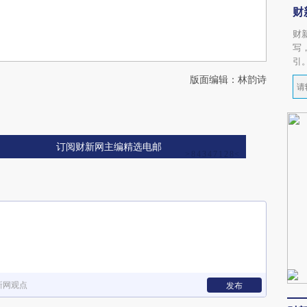
财
财
写
引
版面编辑：林韵诗
订阅财新网主编精选电邮
新网观点
发布