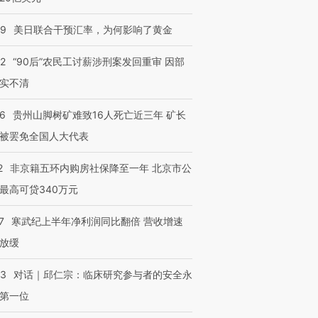
09
美日联合干预汇率，为何影响了黄金
32
“90后”农民工讨薪涉刑案发回重审 因部
实不清
36
贵州山脚树矿难致16人死亡近三年 矿长
被罢免全国人大代表
2
非京籍五环内购房社保降至一年 北京市公
最高可贷340万元
7
寒武纪上半年净利润同比翻倍 营收增速
放缓
53
对话｜邱仁宗：临床研究参与者的安全永
第一位