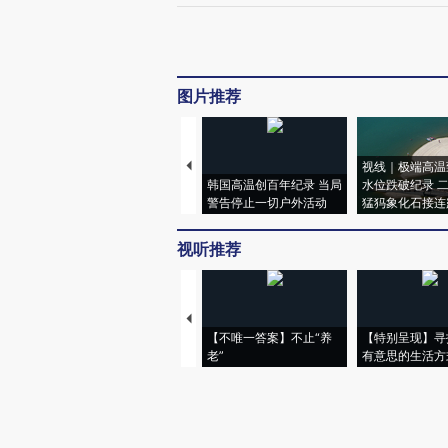
图片推荐
视线｜极端高温
韩国高温创百年纪录 当局
水位跌破纪录 
警告停止一切户外活动
猛犸象化石接连
视听推荐
【不唯一答案】不止“养
【特别呈现】寻
老”
有意思的生活方