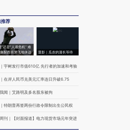
辑推荐
侵”还是“人道危机” 难
撕裂西班牙飞地休达
显影｜瓜农的漫长等待
｜
宇树发行市值610亿 先行者的加速和考验
｜
在岸人民币兑美元汇率连日升破6.75
我闻
｜
艾路明及多名股东被拘
｜
特朗普再签两份行政令限制出生公民权
周刊
｜
【封面报道】电力现货市场元年突进