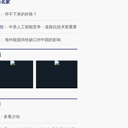
新名家
：
停不下来的价格？
恒
：
中美人工智能竞争：道路比技术更重要
：
海外能源供给缺口对中国的影响
跨国走私7万
视线｜被称为“蟑螂”的印
视线｜“入侵”还是“人道危
检体内含3种
度Z世代 用街头抗争将教
机”？难民潮撕裂西班牙
秘鲁纳斯
频
育部长拱下台
飞地休达
13人遇难
进第四届链博
【商旅对话】华住集团
技“链”接产
【特别呈现】寻找100种
CFO：不靠规模取胜，华
【特别呈
有意思的生活方式·第三对
住三大增长引擎是什么？
有意思的
客
：
多看少动