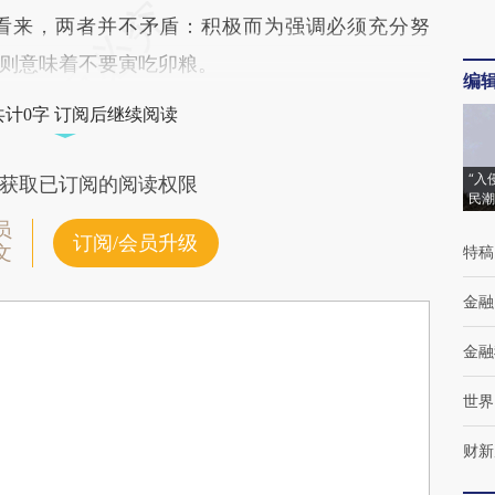
来，两者并不矛盾：积极而为强调必须充分努
则意味着不要寅吃卯粮。
编
共计0字 订阅后继续阅读
“入
获取已订阅的阅读权限
民潮
员
订阅/会员升级
文
特稿
金融
金融
世界
财新