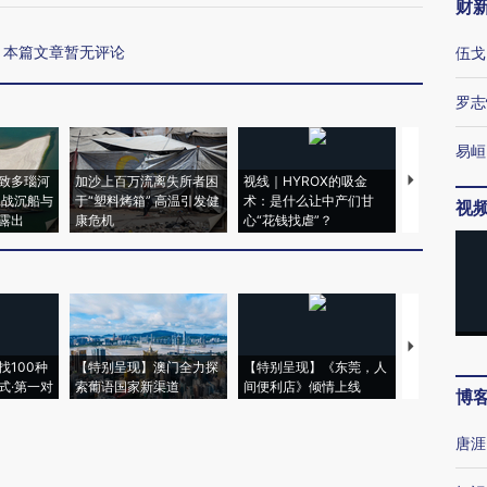
财
本篇文章暂无评论
伍戈
罗志
易峘
致多瑙河
加沙上百万流离失所者困
视线｜HYROX的吸金
马航飞行员
二战沉船与
于“塑料烤箱” 高温引发健
术：是什么让中产们甘
粒摇头丸 尿
视
露出
康危机
心“花钱找虐”？
毒品
【推广】走
找100种
【特别呈现】澳门全力探
【特别呈现】《东莞，人
会，让数智科
式·第一对
索葡语国家新渠道
间便利店》倾情上线
业
博
唐涯