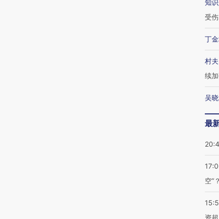
知识
受伤
丁金
村夫
续加
吴晓
最
20:
17:
空”
15:
资超