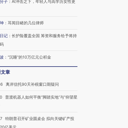
分子
：
AI冲击之下，年轻人与高学历女性更
坤
：
耳闻目睹的几位律师
日记
：
长护险覆盖全国 筹资和服务给予将持
码
波
：
“沉睡”的10万亿元公积金
新文章
46
离岸信托90天补税窗口期疑问
00
普渡机器人如何平衡“脚踏实地”与“仰望星
？
57
特朗普召开矿业圆桌会 拟向关键矿产投
20亿美元