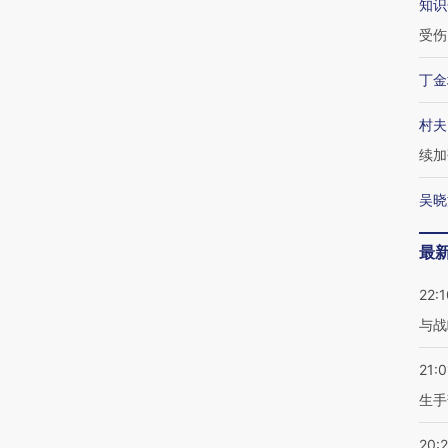
知识
受伤
丁金
村夫
续加
吴晓
最
22:1
与战
21:0
生手
20: