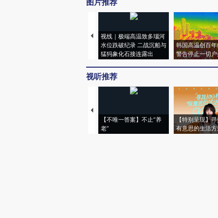
图片推荐
视线｜极端高温致多瑙河
水位跌破纪录 二战沉船与
韩国高温创百年
猛犸象化石接连露出
警告停止一切户
视听推荐
【不唯一答案】不止“养
【特别呈现】寻
老”
有意思的生活方