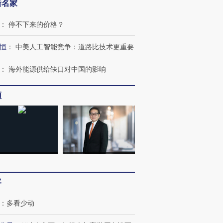
新名家
：
停不下来的价格？
OX的吸金
马航飞行员跨国走私7万
视线｜被称为“蟑螂”的印
让中产们甘
恒
：
中美人工智能竞争：道路比技术更重要
粒摇头丸 尿检体内含3种
度Z世代 用街头抗争将教
秘鲁纳斯
”？
毒品
育部长拱下台
13人遇难
：
海外能源供给缺口对中国的影响
频
进第四届链博
【商旅对话】华住集团
技“链”接产
【特别呈现】寻找100种
CFO：不靠规模取胜，华
【特别呈
有意思的生活方式·第三对
住三大增长引擎是什么？
有意思的
客
：
多看少动