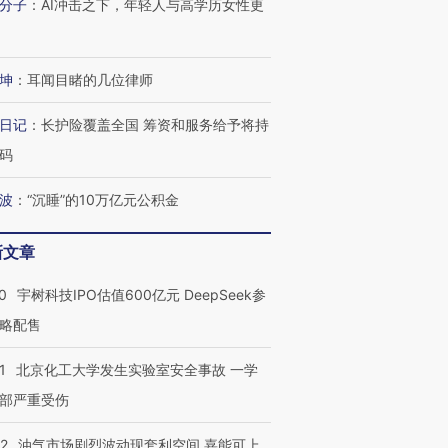
分子
：
AI冲击之下，年轻人与高学历女性更
坤
：
耳闻目睹的几位律师
日记
：
长护险覆盖全国 筹资和服务给予将持
码
波
：
“沉睡”的10万亿元公积金
新文章
0
宇树科技IPO估值600亿元 DeepSeek参
略配售
1
北京化工大学发生实验室安全事故 一学
部严重受伤
22
油气市场剧烈波动现套利空间 嘉能可上