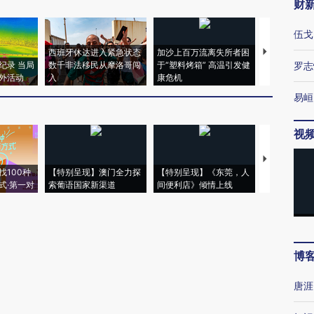
财
伍戈
西班牙休达进入紧急状态
加沙上百万流离失所者困
视线｜HYR
纪录 当局
数千非法移民从摩洛哥闯
于“塑料烤箱” 高温引发健
术：是什么
罗志
外活动
入
康危机
心“花钱找虐
易峘
视
【推广】走
找100种
【特别呈现】澳门全力探
【特别呈现】《东莞，人
会，让数智科
式·第一对
索葡语国家新渠道
间便利店》倾情上线
业
博
唐涯