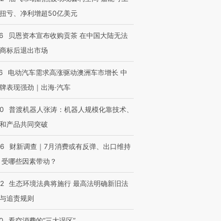
扭亏、净利增超50亿美元
6
贝恩资本宣布收购贡茶 在中国大陆无法
商标后退出市场
6
电动汽车需求高涨驱动澳洲车市增长 中
牌表现强劲｜出海·汽车
00
普渡机器人张涛：机器人规模化靠技术、
和产品共同突破
56
财新调查｜7月消费或有反弹、出口维持
 受哪些因素带动？
42
生态环境法典将施行 最高法明确新旧法
与追责规则
0
看空消费的“三大误区”