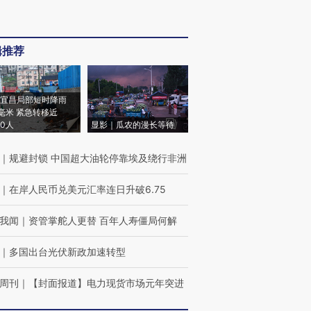
辑推荐
宜昌局部短时降雨
8毫米 紧急转移近
00人
显影｜瓜农的漫长等待
｜
规避封锁 中国超大油轮停靠埃及绕行非洲
｜
在岸人民币兑美元汇率连日升破6.75
我闻
｜
资管掌舵人更替 百年人寿僵局何解
｜
多国出台光伏新政加速转型
周刊
｜
【封面报道】电力现货市场元年突进