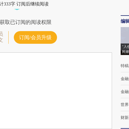
计333字 订阅后继续阅读
编
获取已订阅的阅读权限
员
订阅/会员升级
文
“入
民潮
特稿
金融
金融
世界
财新