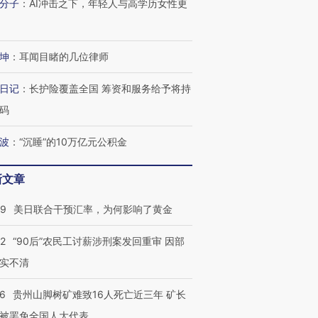
分子
：
AI冲击之下，年轻人与高学历女性更
坤
：
耳闻目睹的几位律师
日记
：
长护险覆盖全国 筹资和服务给予将持
码
波
：
“沉睡”的10万亿元公积金
新文章
09
美日联合干预汇率，为何影响了黄金
32
“90后”农民工讨薪涉刑案发回重审 因部
实不清
36
贵州山脚树矿难致16人死亡近三年 矿长
被罢免全国人大代表