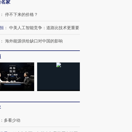
新名家
：
停不下来的价格？
跨国走私7万
视线｜被称为“蟑螂”的印
视线｜“入侵”还是“人道危
恒
：
中美人工智能竞争：道路比技术更重要
检体内含3种
度Z世代 用街头抗争将教
机”？难民潮撕裂西班牙
秘鲁纳斯
育部长拱下台
飞地休达
13人遇难
：
海外能源供给缺口对中国的影响
频
进第四届链博
【商旅对话】华住集团
技“链”接产
【特别呈现】寻找100种
CFO：不靠规模取胜，华
【特别呈
有意思的生活方式·第三对
住三大增长引擎是什么？
有意思的
客
：
多看少动