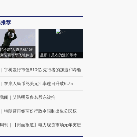
辑推荐
侵”还是“人道危机” 难
撕裂西班牙飞地休达
显影｜瓜农的漫长等待
｜
宇树发行市值610亿 先行者的加速和考验
｜
在岸人民币兑美元汇率连日升破6.75
我闻
｜
艾路明及多名股东被拘
｜
特朗普再签两份行政令限制出生公民权
周刊
｜
【封面报道】电力现货市场元年突进