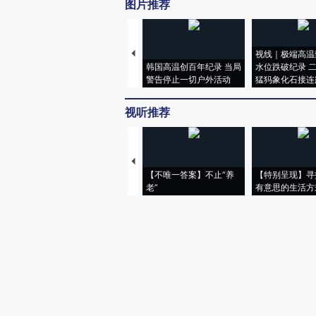
图片推荐
视线｜极端高温
韩国高温创百年纪录 当局
水位跌破纪录 
警告停止一切户外活动
猛犸象化石接连
视听推荐
【不唯一答案】不止“养
【特别呈现】寻
老”
有意思的生活方