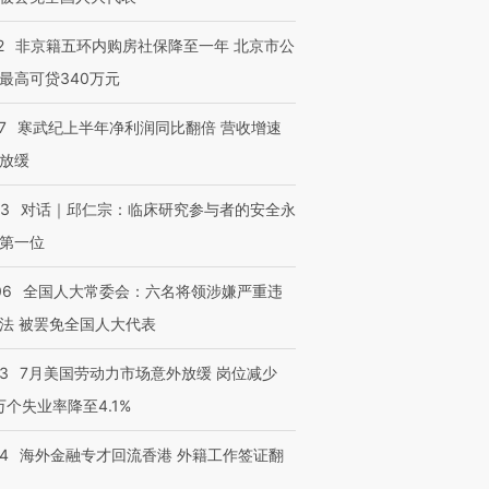
2
非京籍五环内购房社保降至一年 北京市公
最高可贷340万元
7
寒武纪上半年净利润同比翻倍 营收增速
放缓
53
对话｜邱仁宗：临床研究参与者的安全永
第一位
06
全国人大常委会：六名将领涉嫌严重违
法 被罢免全国人大代表
43
7月美国劳动力市场意外放缓 岗位减少
3万个失业率降至4.1%
14
海外金融专才回流香港 外籍工作签证翻