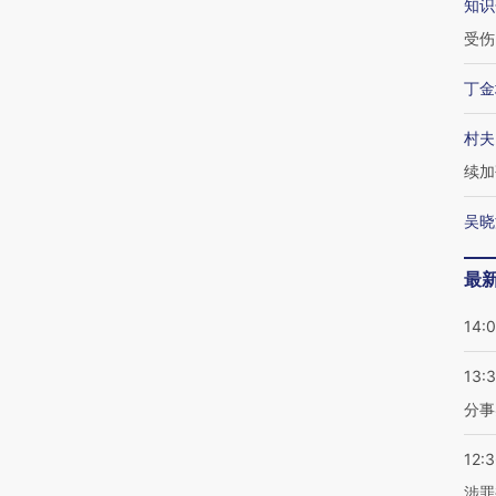
知识
受伤
丁金
村夫
续加
吴晓
最
14:
13:
分事
12:
涉罪