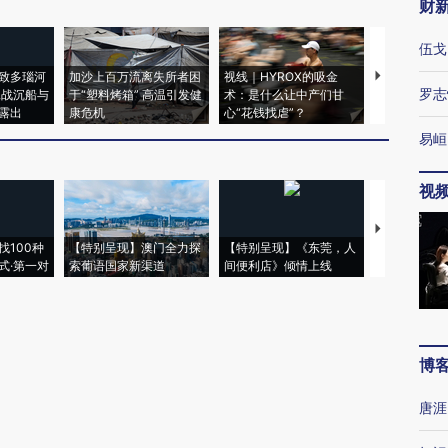
财
伍戈
致多瑙河
加沙上百万流离失所者困
视线｜HYROX的吸金
马航飞行员
罗志
二战沉船与
于“塑料烤箱” 高温引发健
术：是什么让中产们甘
粒摇头丸 尿
露出
康危机
心“花钱找虐”？
毒品
易峘
视
【推广】走
找100种
【特别呈现】澳门全力探
【特别呈现】《东莞，人
会，让数智科
式·第一对
索葡语国家新渠道
间便利店》倾情上线
业
博
唐涯