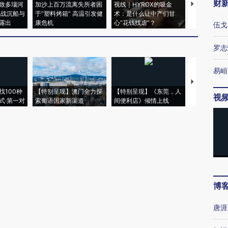
财
致多瑙河
加沙上百万流离失所者困
视线｜HYROX的吸金
马航飞行员
二战沉船与
于“塑料烤箱” 高温引发健
术：是什么让中产们甘
粒摇头丸 尿
露出
康危机
心“花钱找虐”？
毒品
伍戈
罗志
易峘
【推广】走
找100种
【特别呈现】澳门全力探
【特别呈现】《东莞，人
会，让数智科
视
式·第一对
索葡语国家新渠道
间便利店》倾情上线
业
博
唐涯