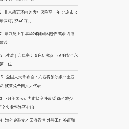
2
非京籍五环内购房社保降至一年 北京市公
最高可贷340万元
7
寒武纪上半年净利润同比翻倍 营收增速
放缓
53
对话｜邱仁宗：临床研究参与者的安全永
第一位
06
全国人大常委会：六名将领涉嫌严重违
法 被罢免全国人大代表
43
7月美国劳动力市场意外放缓 岗位减少
3万个失业率降至4.1%
14
海外金融专才回流香港 外籍工作签证翻