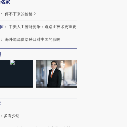
新名家
跨国走私7万
视线｜被称为“蟑螂”的印
视线｜“入侵”还是“人道危
检体内含3种
度Z世代 用街头抗争将教
机”？难民潮撕裂西班牙
秘鲁纳斯
育部长拱下台
飞地休达
13人遇难
：
停不下来的价格？
恒
：
中美人工智能竞争：道路比技术更重要
：
海外能源供给缺口对中国的影响
进第四届链博
【商旅对话】华住集团
技“链”接产
【特别呈现】寻找100种
CFO：不靠规模取胜，华
【特别呈
频
有意思的生活方式·第三对
住三大增长引擎是什么？
有意思的
客
：
多看少动