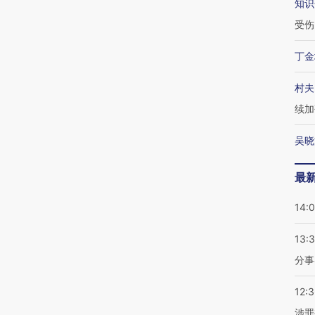
知识
受伤
丁金
村夫
续加
吴晓
最
14:
13:
分事
12:
涉罪