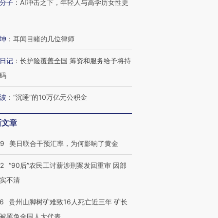
分子
：
AI冲击之下，年轻人与高学历女性更
坤
：
耳闻目睹的几位律师
日记
：
长护险覆盖全国 筹资和服务给予将持
码
波
：
“沉睡”的10万亿元公积金
新文章
09
美日联合干预汇率，为何影响了黄金
32
“90后”农民工讨薪涉刑案发回重审 因部
实不清
36
贵州山脚树矿难致16人死亡近三年 矿长
被罢免全国人大代表