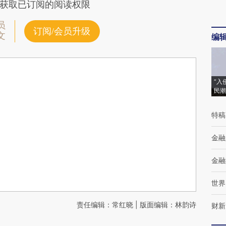
获取已订阅的阅读权限
员
订阅/会员升级
文
编
“入
民潮
特稿
金融
金融
世界
责任编辑：常红晓 | 版面编辑：林韵诗
财新