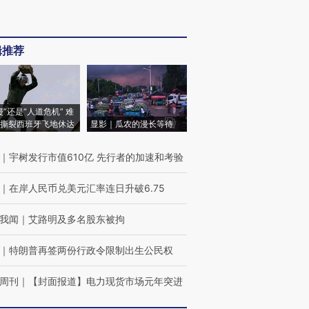
辑推荐
侵”还是“人道危机” 难
撕裂西班牙飞地休达
显影｜瓜农的漫长等待
｜
宇树发行市值610亿 先行者的加速和考验
｜
在岸人民币兑美元汇率连日升破6.75
我闻
｜
艾路明及多名股东被拘
｜
特朗普再签两份行政令限制出生公民权
周刊
｜
【封面报道】电力现货市场元年突进