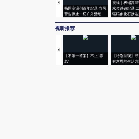
视线｜极端高温
韩国高温创百年纪录 当局
水位跌破纪录 
警告停止一切户外活动
猛犸象化石接连
视听推荐
【不唯一答案】不止“养
【特别呈现】寻
老”
有意思的生活方