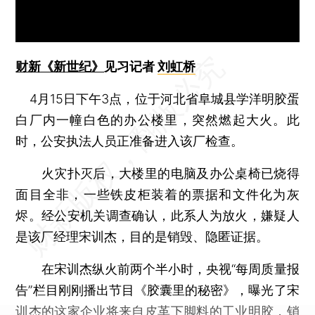
财新《新世纪》
见习记者
刘虹桥
4月15日下午3点，位于河北省阜城县学洋明胶蛋
白厂内一幢白色的办公楼里，突然燃起大火。此
时，公安执法人员正准备进入该厂检查。
火灾扑灭后，大楼里的电脑及办公桌椅已烧得
面目全非，一些铁皮柜装着的票据和文件化为灰
烬。经公安机关调查确认，此系人为放火，嫌疑人
是该厂经理宋训杰，目的是销毁、隐匿证据。
在宋训杰纵火前两个半小时，央视“每周质量报
告”栏目刚刚播出节目《胶囊里的秘密》，曝光了宋
训杰的这家企业将来自皮革下脚料的工业明胶，销