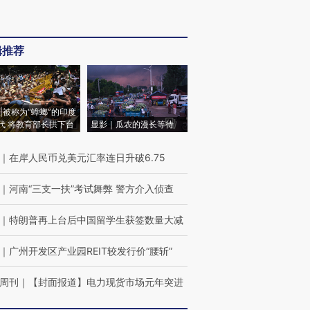
辑推荐
|被称为“蟑螂”的印度
代 将教育部长拱下台
显影｜瓜农的漫长等待
｜
在岸人民币兑美元汇率连日升破6.75
｜
河南“三支一扶”考试舞弊 警方介入侦查
｜
特朗普再上台后中国留学生获签数量大减
｜
广州开发区产业园REIT较发行价“腰斩”
周刊
｜
【封面报道】电力现货市场元年突进