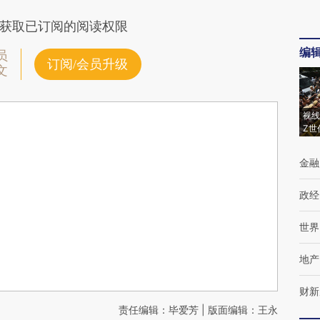
获取已订阅的阅读权限
编
员
订阅/会员升级
文
视线
Z世
金融
政经
世界
地产
财新
责任编辑：毕爱芳 | 版面编辑：王永