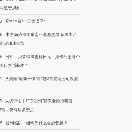
与追责规则
0
看空消费的“三大误区”
59
中东局势催化东南亚能源焦虑 多国出台
新政加速转型
05
分析｜贝森特操盘稳日元，操作巧思能否
美日货币基本面
1
从美国“最新十佳”看纯财富管理公司发展
3
火线评论｜广东雷州“特教老师招聘违
很雷，仍有诸多疑点
05
控制陷阱：组织为什么会越管越胖