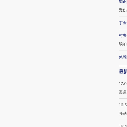
知识
受伤
丁金
村夫
续加
吴晓
最
17:
渠道
16:
强劲
16: