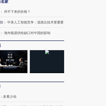
新名家
跨国走私7万
视线｜HYROX的吸金
视线｜被
：
停不下来的价格？
检体内含3种
术：是什么让中产们甘
泽连斯基密集出访美英 索
度Z世代
心“花钱找虐”？
要防空导弹“救急”
育部长拱
恒
：
中美人工智能竞争：道路比技术更重要
：
海外能源供给缺口对中国的影响
频
进第四届链博
【商旅对话】华住集团
技“链”接产
【特别呈现】寻找100种
CFO：不靠规模取胜，华
【特别呈
有意思的生活方式·第三对
住三大增长引擎是什么？
有意思的
客
：
多看少动