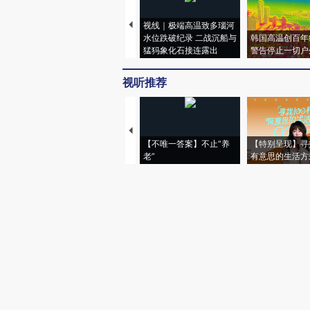
视线｜极端高温致多瑙河
水位跌破纪录 二战沉船与
韩国高温创百年
猛犸象化石接连露出
警告停止一切户
视听推荐
【不唯一答案】不止“养
【特别呈现】寻
老”
有意思的生活方