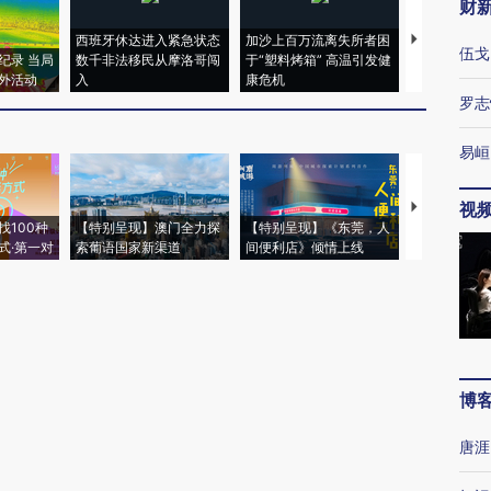
财
西班牙休达进入紧急状态
加沙上百万流离失所者困
马航飞行员
伍戈
纪录 当局
数千非法移民从摩洛哥闯
于“塑料烤箱” 高温引发健
粒摇头丸 尿
外活动
入
康危机
毒品
罗志
易峘
视
【推广】走
找100种
【特别呈现】澳门全力探
【特别呈现】《东莞，人
会，让数智科
式·第一对
索葡语国家新渠道
间便利店》倾情上线
业
博
唐涯