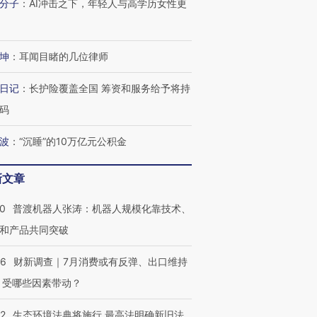
分子
：
AI冲击之下，年轻人与高学历女性更
坤
：
耳闻目睹的几位律师
日记
：
长护险覆盖全国 筹资和服务给予将持
码
波
：
“沉睡”的10万亿元公积金
新文章
00
普渡机器人张涛：机器人规模化靠技术、
和产品共同突破
56
财新调查｜7月消费或有反弹、出口维持
 受哪些因素带动？
42
生态环境法典将施行 最高法明确新旧法