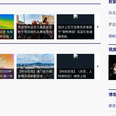
财
伍戈
罗志
西班牙休达进入紧急状态
加沙上百万流离失所者困
马航飞行员
纪录 当局
数千非法移民从摩洛哥闯
于“塑料烤箱” 高温引发健
粒摇头丸 尿
易峘
外活动
入
康危机
毒品
视
【推广】走
找100种
【特别呈现】澳门全力探
【特别呈现】《东莞，人
会，让数智科
式·第一对
索葡语国家新渠道
间便利店》倾情上线
业
博
唐涯