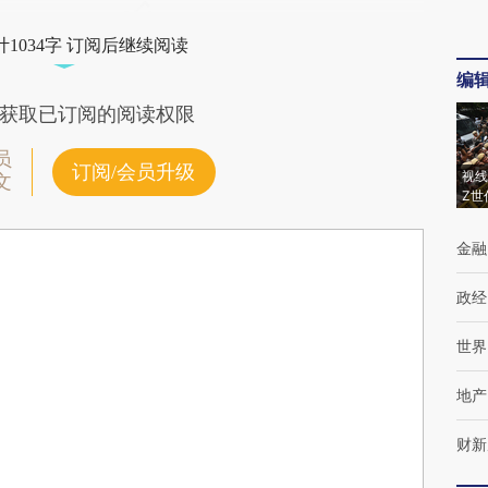
1034字 订阅后继续阅读
编
获取已订阅的阅读权限
员
订阅/会员升级
视线
文
Z世
金融
政经
世界
地产
财新