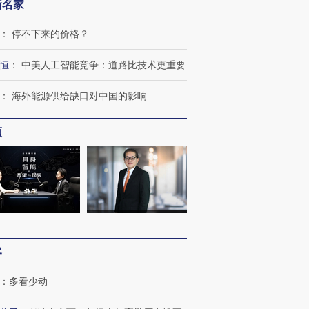
新名家
：
停不下来的价格？
恒
：
中美人工智能竞争：道路比技术更重要
跨国走私7万
视线｜HYROX的吸金
视线｜被
检体内含3种
术：是什么让中产们甘
泽连斯基密集出访美英 索
度Z世代
：
海外能源供给缺口对中国的影响
心“花钱找虐”？
要防空导弹“救急”
育部长拱
频
进第四届链博
【商旅对话】华住集团
技“链”接产
【特别呈现】寻找100种
CFO：不靠规模取胜，华
【特别呈
有意思的生活方式·第三对
住三大增长引擎是什么？
有意思的
客
：
多看少动