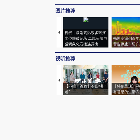
图片推荐
视线｜极端高温致多瑙河
水位跌破纪录 二战沉船与
韩国高温创百年
猛犸象化石接连露出
警告停止一切户
视听推荐
【不唯一答案】不止“养
【特别呈现】寻
老”
有意思的生活方