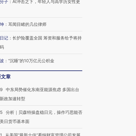
分子
：
AI冲击之下，年轻人与高学历女性更
坤
：
耳闻目睹的几位律师
日记
：
长护险覆盖全国 筹资和服务给予将持
码
波
：
“沉睡”的10万亿元公积金
新文章
59
中东局势催化东南亚能源焦虑 多国出台
新政加速转型
05
分析｜贝森特操盘稳日元，操作巧思能否
美日货币基本面
1
从美国“最新十佳”看纯财富管理公司发展