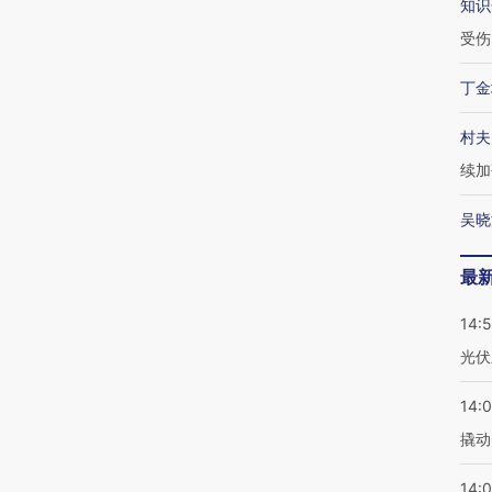
知识
受伤
丁金
村夫
续加
吴晓
最
14:
光伏
14:
撬动
14:0