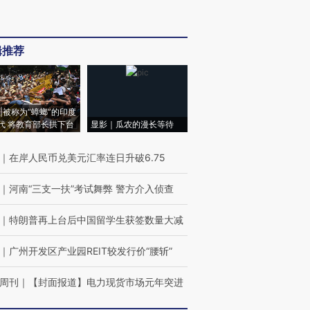
辑推荐
|被称为“蟑螂”的印度
代 将教育部长拱下台
显影｜瓜农的漫长等待
｜
在岸人民币兑美元汇率连日升破6.75
｜
河南“三支一扶”考试舞弊 警方介入侦查
｜
特朗普再上台后中国留学生获签数量大减
｜
广州开发区产业园REIT较发行价“腰斩”
周刊
｜
【封面报道】电力现货市场元年突进