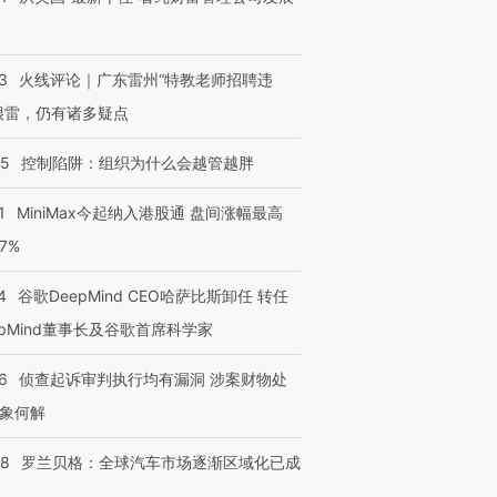
3
火线评论｜广东雷州“特教老师招聘违
很雷，仍有诸多疑点
05
控制陷阱：组织为什么会越管越胖
1
MiniMax今起纳入港股通 盘间涨幅最高
77%
4
谷歌DeepMind CEO哈萨比斯卸任 转任
epMind董事长及谷歌首席科学家
6
侦查起诉审判执行均有漏洞 涉案财物处
象何解
58
罗兰贝格：全球汽车市场逐渐区域化已成