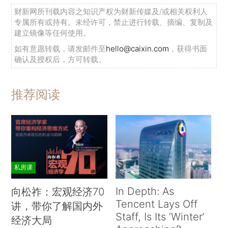
财新网所刊载内容之知识产权为财新传媒及/或相关权利人
专属所有或持有。未经许可，禁止进行转载、摘编、复制及
建立镜像等任何使用。
如有意愿转载，请发邮件至
hello@caixin.com
，获得书面
确认及授权后，方可转载。
推荐阅读
私房课
In Depth: As
向松祚：宏观经济70
Tencent Lays Off
讲，带你了解国内外
Staff, Is Its ‘Winter’
经济大局