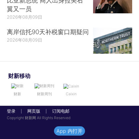
比亚新总统 商人出身拉美右
翼又一员
2026年08月09日
离岸信托90天补税窗口期疑问
2026年08月09日
财新移动
财新
财新周刊
Caixin
登录
网页版
订阅电邮
|
|
Copyright 财新网 All Rights Reserved
App 内打开