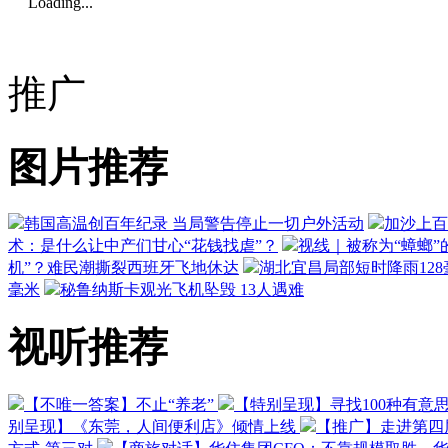
Loading...
推广
图片推荐
韩国高温创百年纪录 当局警告停止一切户外活动
加沙上百
术：是什么让中产们甘心“花钱找虐”？
视线｜被称为“蟑螂”
机”？难民潮撕裂西班牙飞地休达
湖北宜昌局部短时降雨128毫
毫米
秘鲁纳斯卡观光飞机坠毁 13人遇难
视听推荐
【不唯一答案】不止“养老”
【特别呈现】寻找100种有意
别呈现】《东莞，人间便利店》倾情上线
【推广】走进第四