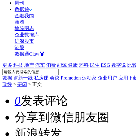
周刊
数据通
金融我闻
商圈
地缘图志
企业数据库
沪深股市
港股
数据通Claw🦞
更多
科技
地产
汽车
消费
能源
健康
环科
民生
ESG
数字说
比
数据
财新一线
私房课
会议
Promotion
运动家
企业用户
应用下
政经
>
要闻
>
正文
0
发表评论
分享到微信朋友圈
新浪转发