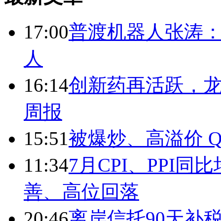
17:00
普渡机器人张涛
人
16:14
创新药再活跃，
周报
15:51
被爆炒、高溢价 Q
11:34
7月CPI、PPI同
善、高位回落
20:46
离岸信托90天补