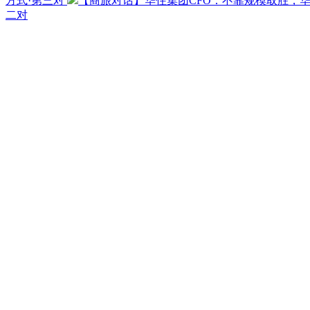
方式·第三对
【商旅对话】华住集团CFO：不靠规模取胜，
二对