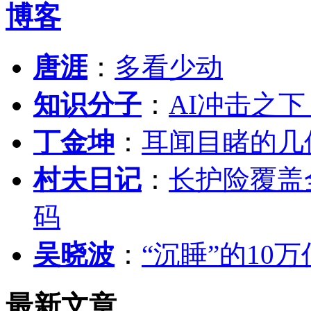
博客
唐涯
：
多看少动
知识分子
：
AI冲击之
丁金坤
：
耳闻目睹的几
村夫日记
：
长护险覆盖
码
吴晓波
：
“沉睡”的10
最新文章