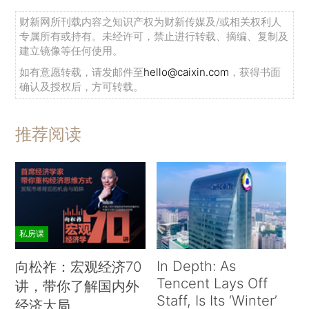
财新网所刊载内容之知识产权为财新传媒及/或相关权利人
专属所有或持有。未经许可，禁止进行转载、摘编、复制及
建立镜像等任何使用。
如有意愿转载，请发邮件至
hello@caixin.com
，获得书面
确认及授权后，方可转载。
推荐阅读
私房课
In Depth: As
向松祚：宏观经济70
Tencent Lays Off
讲，带你了解国内外
Staff, Is Its ‘Winter’
经济大局