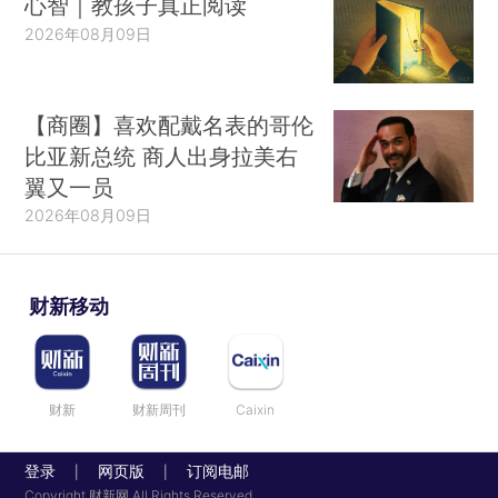
心智｜教孩子真正阅读
2026年08月09日
【商圈】喜欢配戴名表的哥伦
比亚新总统 商人出身拉美右
翼又一员
2026年08月09日
财新移动
财新
财新周刊
Caixin
登录
网页版
订阅电邮
|
|
Copyright 财新网 All Rights Reserved