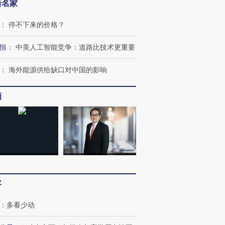
新名家
跨国走私7万
视线｜被称为“蟑螂”的印
视线｜“入侵”还是“人道危
检体内含3种
度Z世代 用街头抗争将教
机”？难民潮撕裂西班牙
秘鲁纳斯
育部长拱下台
飞地休达
13人遇难
：
停不下来的价格？
恒
：
中美人工智能竞争：道路比技术更重要
：
海外能源供给缺口对中国的影响
进第四届链博
【商旅对话】华住集团
技“链”接产
【特别呈现】寻找100种
CFO：不靠规模取胜，华
【特别呈
频
有意思的生活方式·第三对
住三大增长引擎是什么？
有意思的
客
：
多看少动