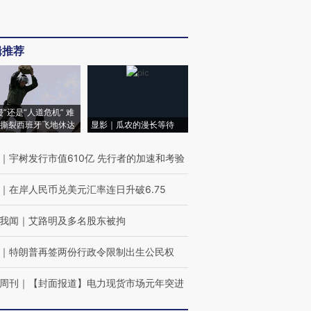
辑推荐
侵”还是“人道危机” 难
撕裂西班牙飞地休达
显影｜瓜农的漫长等待
｜
宇树发行市值610亿 先行者的加速和考验
｜
在岸人民币兑美元汇率连日升破6.75
我闻
｜
艾路明及多名股东被拘
｜
特朗普再签两份行政令限制出生公民权
周刊
｜
【封面报道】电力现货市场元年突进