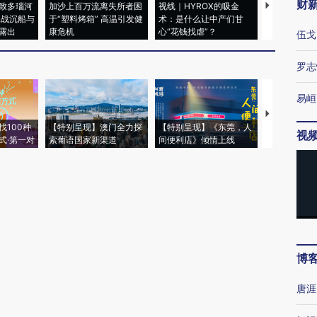
财
致多瑙河
加沙上百万流离失所者困
视线｜HYROX的吸金
马航飞行员
二战沉船与
于“塑料烤箱” 高温引发健
术：是什么让中产们甘
粒摇头丸 尿
露出
康危机
心“花钱找虐”？
毒品
伍戈
罗志
易峘
【推广】走
找100种
【特别呈现】澳门全力探
【特别呈现】《东莞，人
会，让数智科
视
式·第一对
索葡语国家新渠道
间便利店》倾情上线
业
博
唐涯