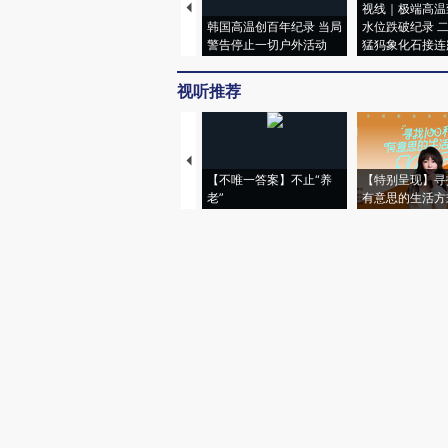
视线｜极端高温
韩国高温创百年纪录 当局
水位跌破纪录 
警告停止一切户外活动
猛犸象化石接连
视听推荐
【不唯一答案】不止“养
【特别呈现】寻
老”
有意思的生活方