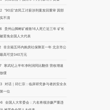
32
“90后”农民工讨薪涉刑案发回重审 因部
实不清
36
贵州山脚树矿难致16人死亡近三年 矿长
被罢免全国人大代表
2
非京籍五环内购房社保降至一年 北京市公
最高可贷340万元
7
寒武纪上半年净利润同比翻倍 营收增速
放缓
53
对话｜邱仁宗：临床研究参与者的安全永
第一位
06
全国人大常委会：六名将领涉嫌严重违
法 被罢免全国人大代表