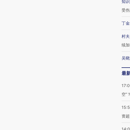
知识
受伤
丁金
村夫
续加
吴晓
最
17:
空”
15:
资超
14: