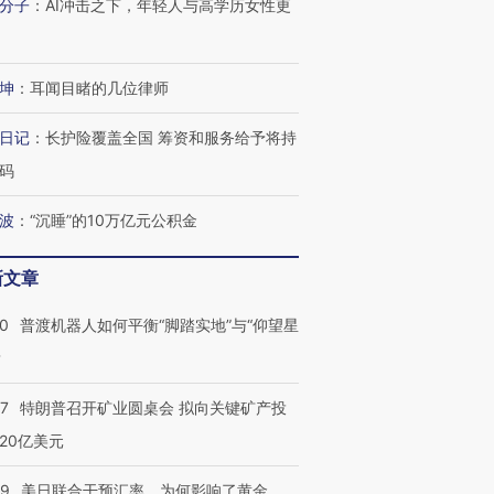
分子
：
AI冲击之下，年轻人与高学历女性更
坤
：
耳闻目睹的几位律师
日记
：
长护险覆盖全国 筹资和服务给予将持
码
波
：
“沉睡”的10万亿元公积金
新文章
00
普渡机器人如何平衡“脚踏实地”与“仰望星
？
57
特朗普召开矿业圆桌会 拟向关键矿产投
20亿美元
09
美日联合干预汇率，为何影响了黄金