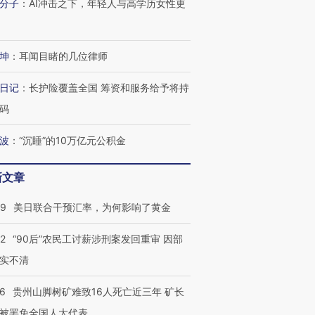
分子
：
AI冲击之下，年轻人与高学历女性更
坤
：
耳闻目睹的几位律师
日记
：
长护险覆盖全国 筹资和服务给予将持
码
波
：
“沉睡”的10万亿元公积金
新文章
09
美日联合干预汇率，为何影响了黄金
32
“90后”农民工讨薪涉刑案发回重审 因部
实不清
36
贵州山脚树矿难致16人死亡近三年 矿长
被罢免全国人大代表