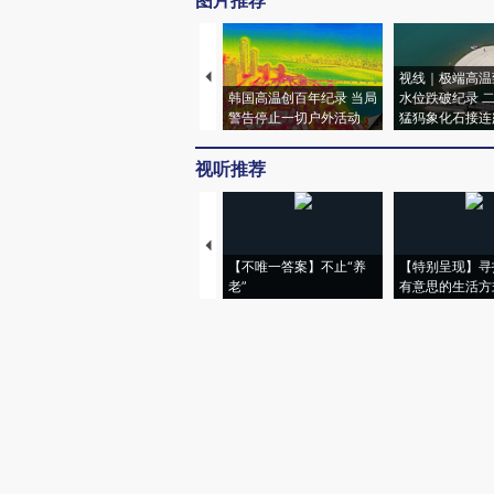
图片推荐
视线｜极端高温
韩国高温创百年纪录 当局
水位跌破纪录 
警告停止一切户外活动
猛犸象化石接连
视听推荐
【不唯一答案】不止“养
【特别呈现】寻
老”
有意思的生活方