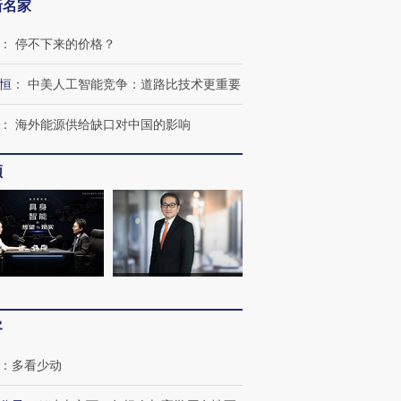
新名家
：
停不下来的价格？
跨国走私7万
视线｜被称为“蟑螂”的印
视线｜“入侵”还是“人道危
检体内含3种
度Z世代 用街头抗争将教
机”？难民潮撕裂西班牙
秘鲁纳斯
恒
：
中美人工智能竞争：道路比技术更重要
育部长拱下台
飞地休达
13人遇难
：
海外能源供给缺口对中国的影响
频
进第四届链博
【商旅对话】华住集团
技“链”接产
【特别呈现】寻找100种
CFO：不靠规模取胜，华
【特别呈
有意思的生活方式·第三对
住三大增长引擎是什么？
有意思的
客
：
多看少动