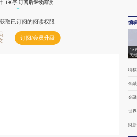
1196字 订阅后继续阅读
获取已订阅的阅读权限
编
员
订阅/会员升级
文
“入
民潮
特稿
金融
金融
世界
财新