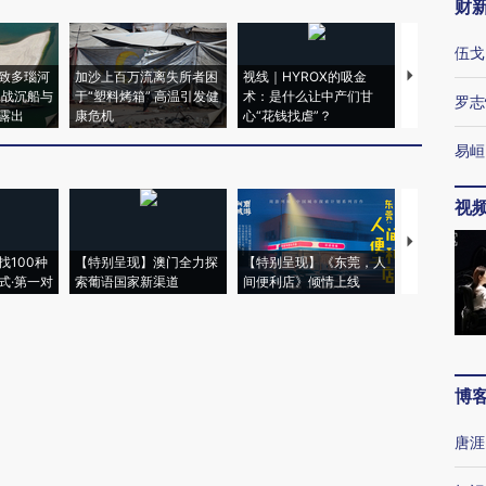
财
伍戈
致多瑙河
加沙上百万流离失所者困
视线｜HYROX的吸金
马航飞行员
二战沉船与
于“塑料烤箱” 高温引发健
术：是什么让中产们甘
粒摇头丸 尿
罗志
露出
康危机
心“花钱找虐”？
毒品
易峘
视
【推广】走
找100种
【特别呈现】澳门全力探
【特别呈现】《东莞，人
会，让数智科
式·第一对
索葡语国家新渠道
间便利店》倾情上线
业
博
唐涯