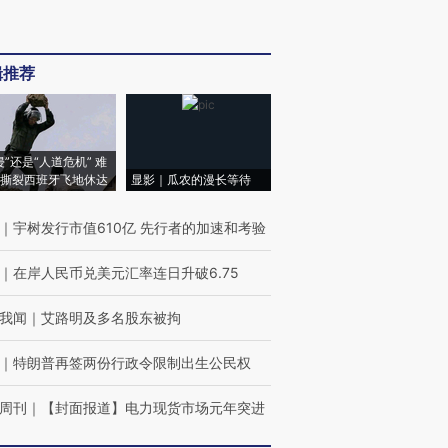
辑推荐
侵”还是“人道危机” 难
撕裂西班牙飞地休达
显影｜瓜农的漫长等待
｜
宇树发行市值610亿 先行者的加速和考验
｜
在岸人民币兑美元汇率连日升破6.75
我闻
｜
艾路明及多名股东被拘
｜
特朗普再签两份行政令限制出生公民权
周刊
｜
【封面报道】电力现货市场元年突进