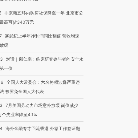
2
非京籍五环内购房社保降至一年 北京市公
最高可贷340万元
7
寒武纪上半年净利润同比翻倍 营收增速
放缓
53
对话｜邱仁宗：临床研究参与者的安全永
第一位
06
全国人大常委会：六名将领涉嫌严重违
法 被罢免全国人大代表
43
7月美国劳动力市场意外放缓 岗位减少
3万个失业率降至4.1%
14
海外金融专才回流香港 外籍工作签证翻