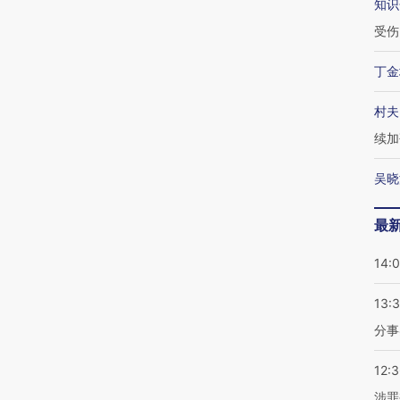
知识
受伤
丁金
村夫
续加
吴晓
最
14:
13:
分事
12:
涉罪