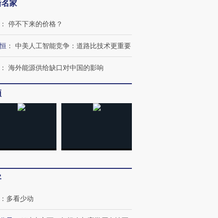
新名家
：
停不下来的价格？
恒
：
中美人工智能竞争：道路比技术更重要
：
海外能源供给缺口对中国的影响
跨国走私7万
视线｜被称为“蟑螂”的印
视线｜“入侵”还是“人道危
检体内含3种
度Z世代 用街头抗争将教
机”？难民潮撕裂西班牙
秘鲁纳斯
育部长拱下台
飞地休达
13人遇难
频
进第四届链博
【商旅对话】华住集团
技“链”接产
【特别呈现】寻找100种
CFO：不靠规模取胜，华
【特别呈
有意思的生活方式·第三对
住三大增长引擎是什么？
有意思的
客
：
多看少动