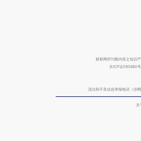
财新网所刊载内容之知识产
京ICP证090880号
违法和不良信息举报电话（涉网络暴力有
关