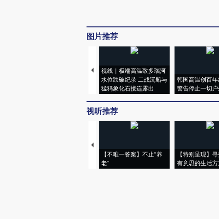
图片推荐
视线｜极端高温致多瑙河
水位跌破纪录 二战沉船与
韩国高温创百年
猛犸象化石接连露出
警告停止一切户
视听推荐
【不唯一答案】不止“养
【特别呈现】寻
老”
有意思的生活方