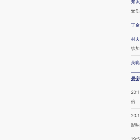
知识
受伤
丁金
村夫
续加
吴晓
最
20:
倍
20:1
影响
19:5