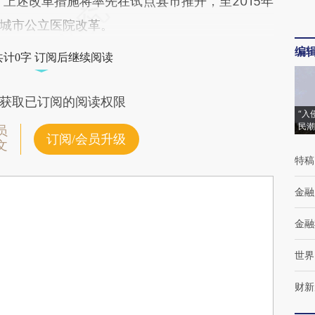
，上述改革措施将率先在试点县市推开，至2015年
城市公立医院改革。
编
共计0字 订阅后继续阅读
获取已订阅的阅读权限
“入
民潮
员
订阅/会员升级
文
特稿
金融
金融
世界
财新