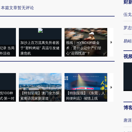
财
本篇文章暂无评论
伍戈
罗志
易峘
加沙上百万流离失所者困
视线｜HYROX的吸金
马航飞行员
纪录 当局
于“塑料烤箱” 高温引发健
术：是什么让中产们甘
粒摇头丸 尿
外活动
康危机
心“花钱找虐”？
毒品
视
【推广】走
找100种
【特别呈现】澳门全力探
【特别呈现】《东莞，人
会，让数智科
式·第一对
索葡语国家新渠道
间便利店》倾情上线
业
博
唐涯