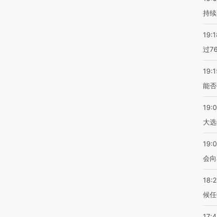
持续
19:1
过7
19:1
能否
19:
大选
19:0
会向
18:
候任
17: