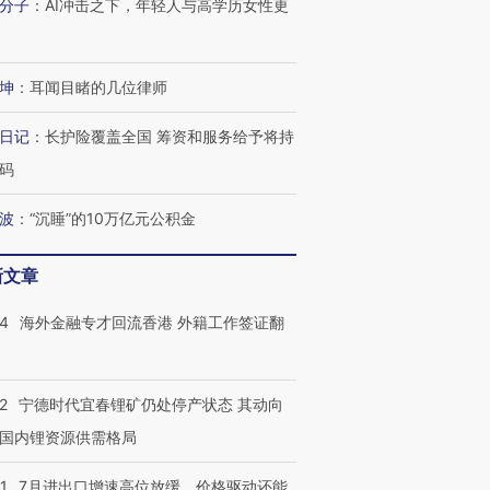
分子
：
AI冲击之下，年轻人与高学历女性更
坤
：
耳闻目睹的几位律师
日记
：
长护险覆盖全国 筹资和服务给予将持
码
波
：
“沉睡”的10万亿元公积金
新文章
14
海外金融专才回流香港 外籍工作签证翻
2
宁德时代宜春锂矿仍处停产状态 其动向
国内锂资源供需格局
1
7月进出口增速高位放缓，价格驱动还能