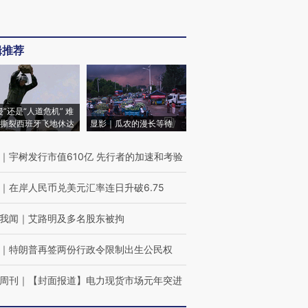
辑推荐
侵”还是“人道危机” 难
撕裂西班牙飞地休达
显影｜瓜农的漫长等待
｜
宇树发行市值610亿 先行者的加速和考验
｜
在岸人民币兑美元汇率连日升破6.75
我闻
｜
艾路明及多名股东被拘
｜
特朗普再签两份行政令限制出生公民权
周刊
｜
【封面报道】电力现货市场元年突进