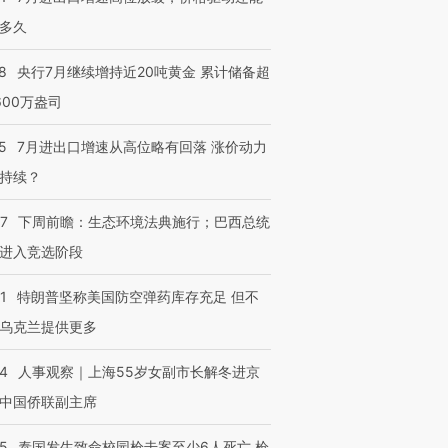
多久
8
央行7月继续增持近20吨黄金 累计储备超
600万盎司
5
7月进出口增速从高位略有回落 涨价动力
持续？
07
下周前瞻：生态环境法典施行；巴西总统
进入竞选阶段
1
特朗普坚称美国防空弹药库存充足 但不
乌克兰提供更多
24
人事观察｜上海55岁女副市长解冬进京
中国侨联副主席
45
泰国发生致命校园枪击案至少6人死亡 枪