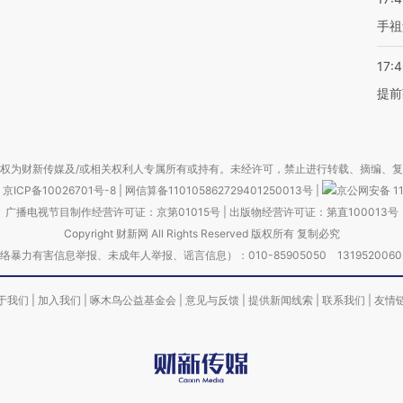
手祖
17:
提前
权为财新传媒及/或相关权利人专属所有或持有。未经许可，禁止进行转载、摘编、
京ICP备10026701号-8
|
网信算备110105862729401250013号
|
京公网安备 11
广播电视节目制作经营许可证：京第01015号
|
出版物经营许可证：第直100013号
Copyright 财新网 All Rights Reserved 版权所有 复制必究
害信息举报、未成年人举报、谣言信息）：010-85905050 13195200605 举报邮
于我们
|
加入我们
|
啄木鸟公益基金会
|
意见与反馈
|
提供新闻线索
|
联系我们
|
友情