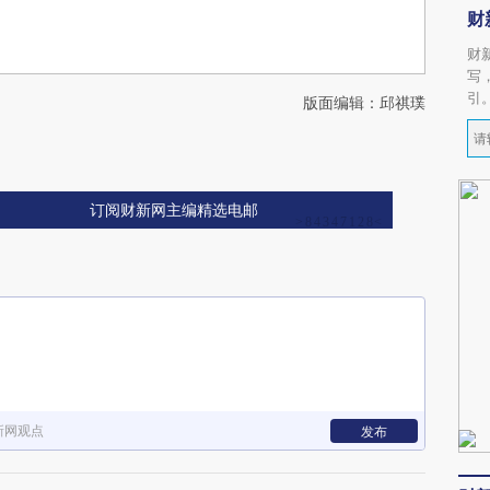
财
财
写
引
版面编辑：邱祺璞
订阅财新网主编精选电邮
新网观点
发布