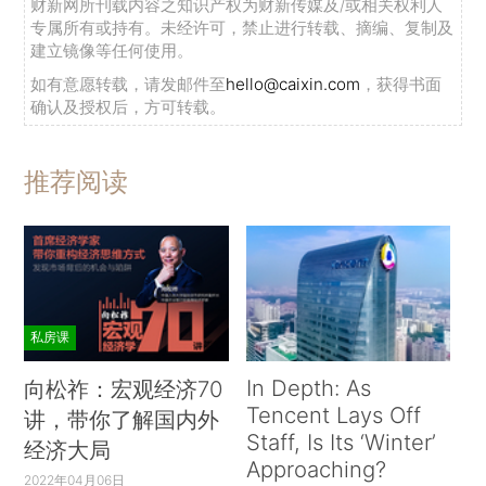
财新网所刊载内容之知识产权为财新传媒及/或相关权利人
专属所有或持有。未经许可，禁止进行转载、摘编、复制及
建立镜像等任何使用。
如有意愿转载，请发邮件至
hello@caixin.com
，获得书面
确认及授权后，方可转载。
推荐阅读
私房课
In Depth: As
向松祚：宏观经济70
Tencent Lays Off
讲，带你了解国内外
Staff, Is Its ‘Winter’
经济大局
Approaching?
2022年04月06日