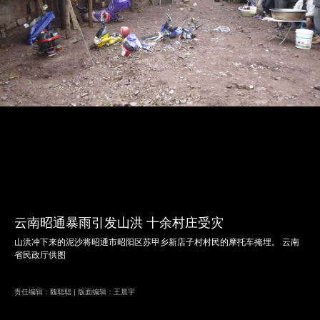
云南昭通暴雨引发山洪 十余村庄受灾
山洪冲下来的泥沙将昭通市昭阳区苏甲乡新店子村村民的摩托车掩埋。 云南
省民政厅供图
责任编辑：魏聪聪 | 版面编辑：王晨宇