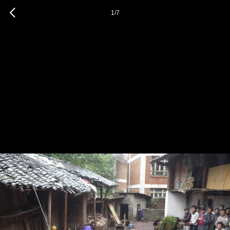
1
/
7