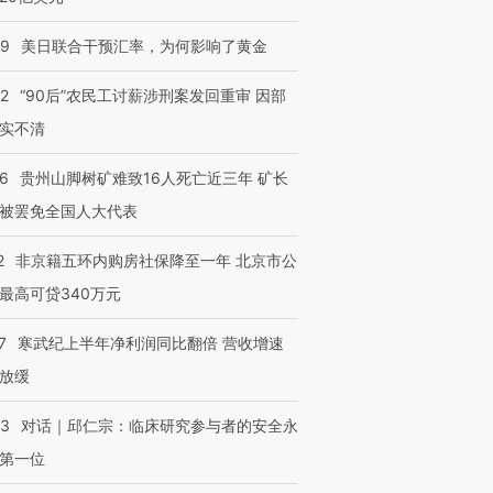
09
美日联合干预汇率，为何影响了黄金
32
“90后”农民工讨薪涉刑案发回重审 因部
实不清
36
贵州山脚树矿难致16人死亡近三年 矿长
被罢免全国人大代表
2
非京籍五环内购房社保降至一年 北京市公
最高可贷340万元
7
寒武纪上半年净利润同比翻倍 营收增速
放缓
53
对话｜邱仁宗：临床研究参与者的安全永
第一位