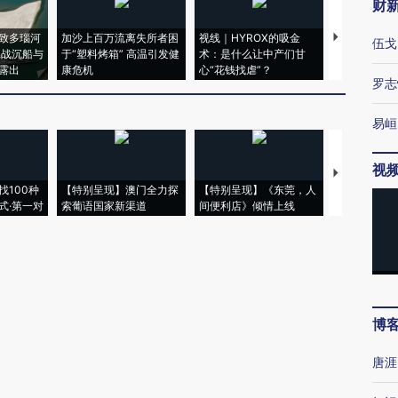
财
致多瑙河
加沙上百万流离失所者困
视线｜HYROX的吸金
马航飞行员
伍戈
二战沉船与
于“塑料烤箱” 高温引发健
术：是什么让中产们甘
粒摇头丸 尿
露出
康危机
心“花钱找虐”？
毒品
罗志
易峘
视
【推广】走
找100种
【特别呈现】澳门全力探
【特别呈现】《东莞，人
会，让数智科
式·第一对
索葡语国家新渠道
间便利店》倾情上线
业
博
唐涯