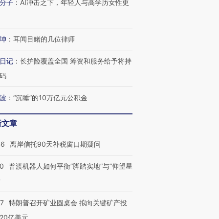
分子
：
AI冲击之下，年轻人与高学历女性更
坤
：
耳闻目睹的几位律师
日记
：
长护险覆盖全国 筹资和服务给予将持
码
波
：
“沉睡”的10万亿元公积金
新文章
46
离岸信托90天补税窗口期疑问
00
普渡机器人如何平衡“脚踏实地”与“仰望星
？
57
特朗普召开矿业圆桌会 拟向关键矿产投
20亿美元