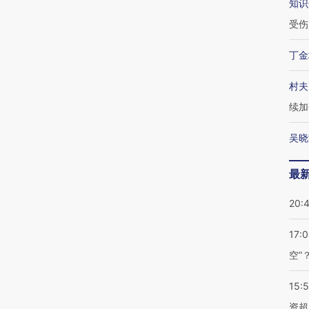
知识
受伤
丁金
村夫
续加
吴晓
最
20:
17:
空”
15:
资超