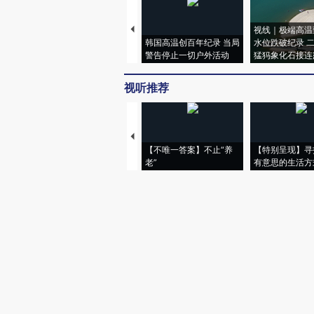
视线｜极端高温
韩国高温创百年纪录 当局
水位跌破纪录 
警告停止一切户外活动
猛犸象化石接连
视听推荐
【不唯一答案】不止“养
【特别呈现】寻
老”
有意思的生活方