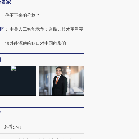
新名家
跨国走私7万
视线｜被称为“蟑螂”的印
视线｜“入侵”还是“人道危
：
停不下来的价格？
检体内含3种
度Z世代 用街头抗争将教
机”？难民潮撕裂西班牙
秘鲁纳斯
育部长拱下台
飞地休达
13人遇难
恒
：
中美人工智能竞争：道路比技术更重要
：
海外能源供给缺口对中国的影响
频
进第四届链博
【商旅对话】华住集团
技“链”接产
【特别呈现】寻找100种
CFO：不靠规模取胜，华
【特别呈
有意思的生活方式·第三对
住三大增长引擎是什么？
有意思的
客
：
多看少动