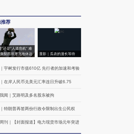
辑推荐
侵”还是“人道危机” 难
撕裂西班牙飞地休达
显影｜瓜农的漫长等待
｜
宇树发行市值610亿 先行者的加速和考验
｜
在岸人民币兑美元汇率连日升破6.75
我闻
｜
艾路明及多名股东被拘
｜
特朗普再签两份行政令限制出生公民权
周刊
｜
【封面报道】电力现货市场元年突进