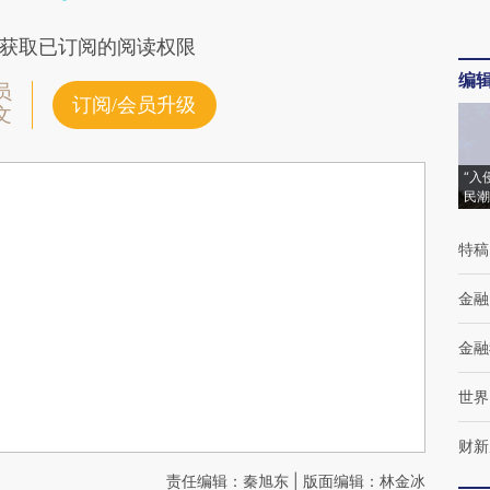
获取已订阅的阅读权限
编
员
订阅/会员升级
文
“入
民潮
特稿
金融
金融
世界
财新
责任编辑：秦旭东 | 版面编辑：林金冰