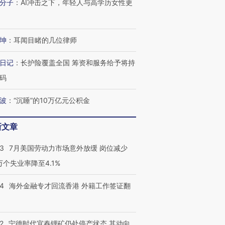
分子
：
AI冲击之下，年轻人与高学历女性更
坤
：
耳闻目睹的几位律师
日记
：
长护险覆盖全国 筹资和服务给予将持
码
波
：
“沉睡”的10万亿元公积金
新文章
43
7月美国劳动力市场意外放缓 岗位减少
3万个失业率降至4.1%
14
海外金融专才回流香港 外籍工作签证翻
2
宁德时代宜春锂矿仍处停产状态 其动向