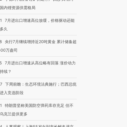
国内锂资源供需格局
1
7月进出口增速高位放缓，价格驱动还能
多久
8
央行7月继续增持近20吨黄金 累计储备超
600万盎司
5
7月进出口增速从高位略有回落 涨价动力
持续？
07
下周前瞻：生态环境法典施行；巴西总统
进入竞选阶段
1
特朗普坚称美国防空弹药库存充足 但不
乌克兰提供更多
24
人事观察｜上海55岁女副市长解冬进京