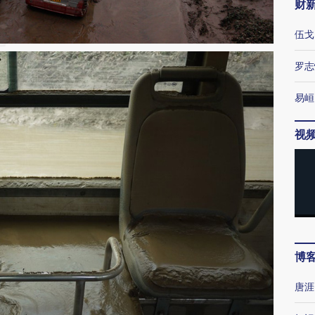
财
伍戈
罗志
易峘
视
博
唐涯