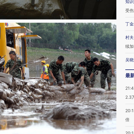
知识
受伤
丁金
村夫
续加
吴晓
最
21:
2.
20:
倍
20:1