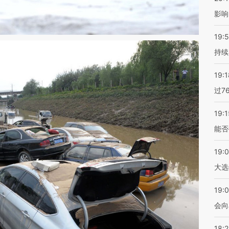
影响
19:5
持续
19:1
过7
19:1
能否
19:
大选
19:0
会向
18: