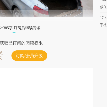
候任
17:
手祖
计385字 订阅后继续阅读
获取已订阅的阅读权限
员
订阅/会员升级
文