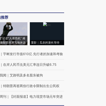
辑推荐
侵”还是“人道危机” 难
撕裂西班牙飞地休达
显影｜瓜农的漫长等待
｜
宇树发行市值610亿 先行者的加速和考验
｜
在岸人民币兑美元汇率连日升破6.75
我闻
｜
艾路明及多名股东被拘
｜
特朗普再签两份行政令限制出生公民权
周刊
｜
【封面报道】电力现货市场元年突进