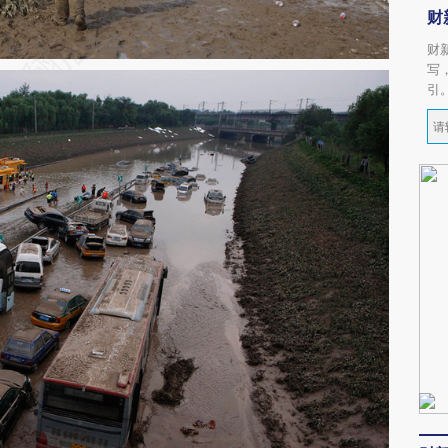
财
财
写
引