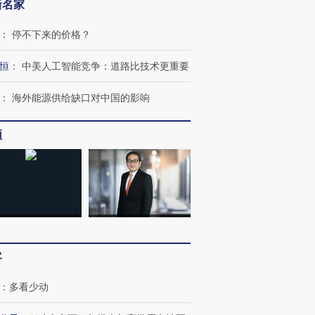
新名家
：
停不下来的价格？
恒
：
中美人工智能竞争：道路比技术更重要
：
海外能源供给缺口对中国的影响
频
客
：
多看少动