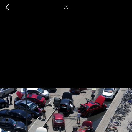
1
/
6