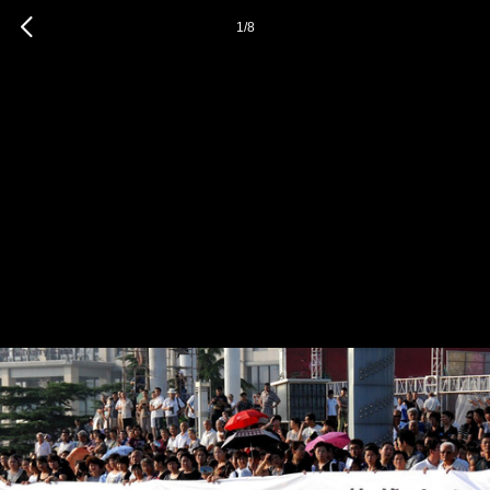
1
/
8