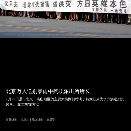
北京万人送别暴雨中殉职派出所所长
7月29日晨，北京，燕山地区的主要大街两侧站满了特意赶来为李方洪送别的
民众。 龚文豹/东方IC
责任编辑：田淑娟 | 版面编辑：王晨宇