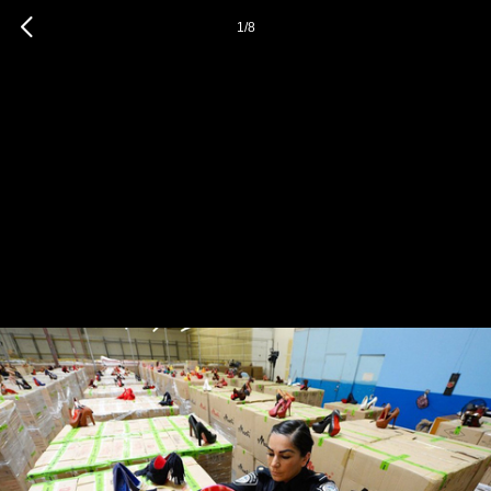
1
/
8