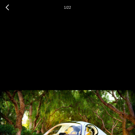
1
/
22