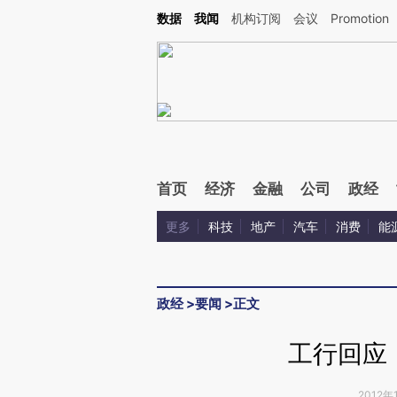
数据
我闻
机构订阅
会议
Promotion
首页
经济
金融
公司
政经
更多
科技
地产
汽车
消费
能
政经
>
要闻
>
正文
工行回应
2012年