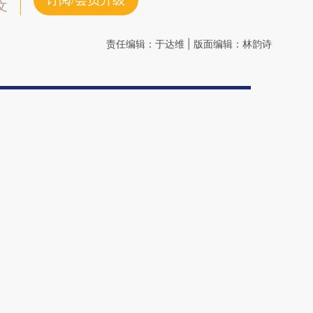
订阅/会员升级
文
责任编辑：于达维 | 版面编辑：林韵诗
订阅财新网主编精选电邮