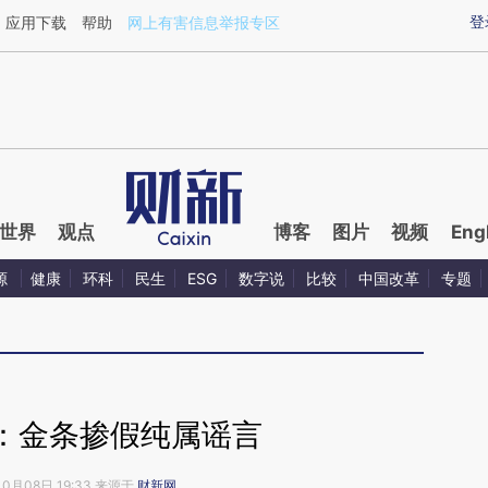
登
应用下载
帮助
网上有害信息举报专区
世界
观点
博客
图片
视频
Eng
源
健康
环科
民生
ESG
数字说
比较
中国改革
专题
：金条掺假纯属谣言
10月08日 19:33 来源于
财新网