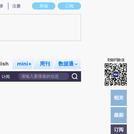
录
注册
商城
订阅
lish
mini+
周刊
数据通
讣闻
订阅