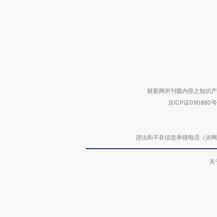
财新网所刊载内容之知识产
京ICP证090880号
违法和不良信息举报电话（涉网络暴力有
关