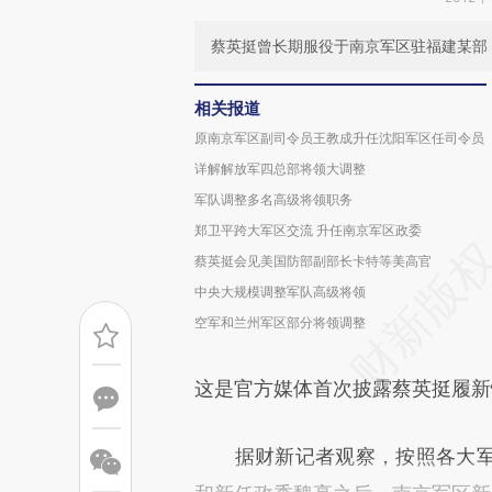
蔡英挺曾长期服役于南京军区驻福建某部
相关报道
原南京军区副司令员王教成升任沈阳军区任司令员
详解解放军四总部将领大调整
军队调整多名高级将领职务
郑卫平跨大军区交流 升任南京军区政委
蔡英挺会见美国防部副部长卡特等美高官
中央大规模调整军队高级将领
空军和兰州军区部分将领调整
这是官方媒体首次披露蔡英挺履新
据财新记者观察，按照各大军