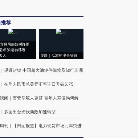
辑推荐
宜昌局部短时降雨
8毫米 紧急转移近
00人
显影｜瓜农的漫长等待
｜
规避封锁 中国超大油轮停靠埃及绕行非洲
｜
在岸人民币兑美元汇率连日升破6.75
我闻
｜
资管掌舵人更替 百年人寿僵局何解
｜
多国出台光伏新政加速转型
周刊
｜
【封面报道】电力现货市场元年突进