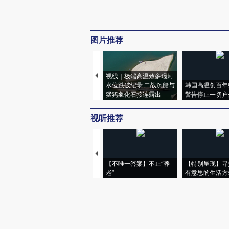
图片推荐
视线｜极端高温致多瑙河
水位跌破纪录 二战沉船与
韩国高温创百年
猛犸象化石接连露出
警告停止一切户
视听推荐
【不唯一答案】不止“养
【特别呈现】寻
老”
有意思的生活方