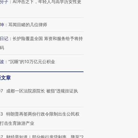
分子
：
AI冲击之下，年轻人与高学历女性更
坤
：
耳闻目睹的几位律师
日记
：
长护险覆盖全国 筹资和服务给予将持
码
波
：
“沉睡”的10万亿元公积金
新文章
07
成都一区法院原院长 被指“违规挂证执
43
特朗普再签两份行政令限制出生公民权
打击生育旅游产业
37
财经早知道｜部分银行房贷利率，降至“2