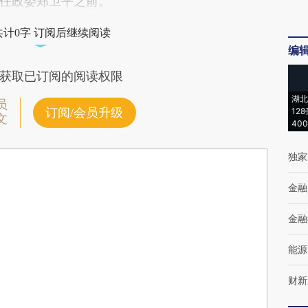
任政委郑卫平之前。
共计0字 订阅后继续阅读
编
获取已订阅的阅读权限
湖北
员
订阅/会员升级
12
文
40
独家
金融
金融
能源
财新