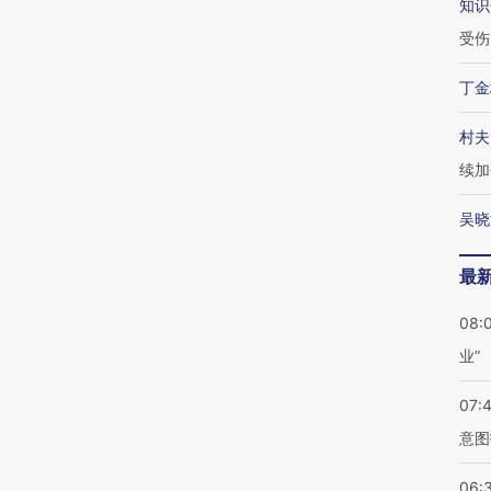
知识
受伤
丁金
村夫
续加
吴晓
最
08:
业”
07:
意图
06: