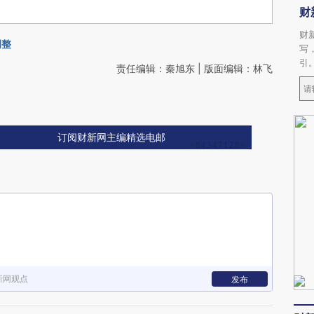
财
财
调整
写
引
责任编辑：秦旭东 | 版面编辑：林飞
订阅财新网主编精选电邮
新网观点
发布