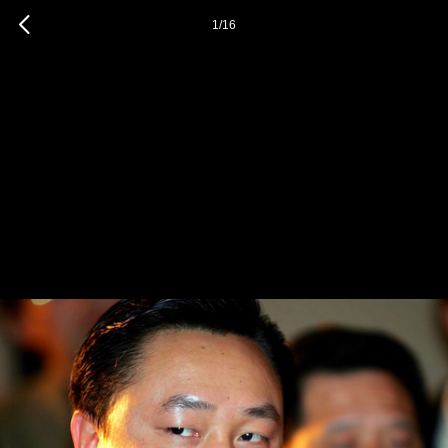
1
/
16