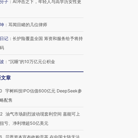
分子
：
AI冲击之下，年轻人与高学历女性更
坤
：
耳闻目睹的几位律师
日记
：
长护险覆盖全国 筹资和服务给予将持
码
波
：
“沉睡”的10万亿元公积金
新文章
0
宇树科技IPO估值600亿元 DeepSeek参
略配售
22
油气市场剧烈波动现套利空间 嘉能可上
扭亏、净利增超50亿美元
6
贝恩资本宣布收购贡茶 在中国大陆无法