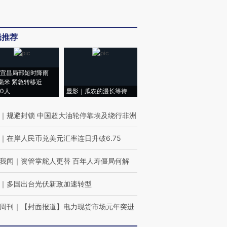
辑推荐
宜昌局部短时降雨
8毫米 紧急转移近
00人
显影｜瓜农的漫长等待
｜
规避封锁 中国超大油轮停靠埃及绕行非洲
｜
在岸人民币兑美元汇率连日升破6.75
我闻
｜
资管掌舵人更替 百年人寿僵局何解
｜
多国出台光伏新政加速转型
周刊
｜
【封面报道】电力现货市场元年突进