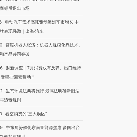
商标后退出市场
6
电动汽车需求高涨驱动澳洲车市增长 中
牌表现强劲｜出海·汽车
00
普渡机器人张涛：机器人规模化靠技术、
和产品共同突破
56
财新调查｜7月消费或有反弹、出口维持
 受哪些因素带动？
42
生态环境法典将施行 最高法明确新旧法
与追责规则
0
看空消费的“三大误区”
59
中东局势催化东南亚能源焦虑 多国出台
新政加速转型