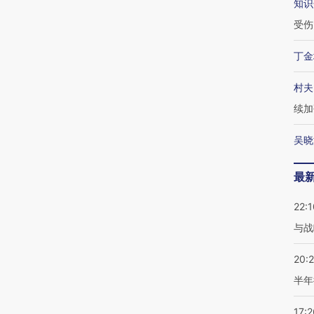
知识
受伤
丁金
村夫
续加
吴晓
最
22:1
与战
20:
半年
17:2