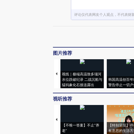
评论仅代表网友个人观点，不代表财
图片推荐
视线｜极端高温致多瑙河
水位跌破纪录 二战沉船与
韩国高温创百年
猛犸象化石接连露出
警告停止一切户
视听推荐
【不唯一答案】不止“养
【特别呈现】寻
老”
有意思的生活方