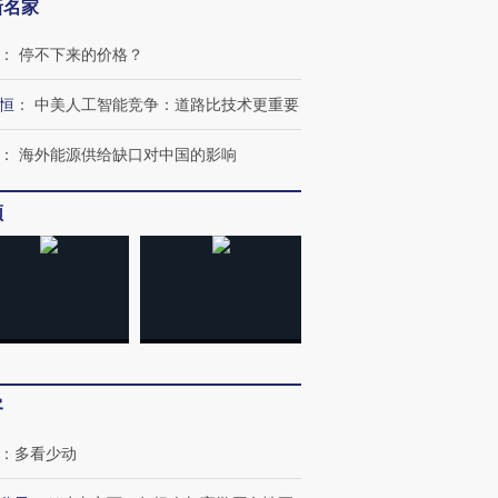
新名家
：
停不下来的价格？
恒
：
中美人工智能竞争：道路比技术更重要
：
海外能源供给缺口对中国的影响
频
OX的吸金
马航飞行员跨国走私7万
视线｜被称为“蟑螂”的印
让中产们甘
粒摇头丸 尿检体内含3种
度Z世代 用街头抗争将教
秘鲁纳斯
”？
毒品
育部长拱下台
13人遇难
客
进第四届链博
【商旅对话】华住集团
：
多看少动
技“链”接产
【特别呈现】寻找100种
CFO：不靠规模取胜，华
【特别呈
有意思的生活方式·第三对
住三大增长引擎是什么？
有意思的