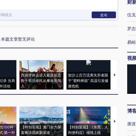
财
伍戈
新网观点
发布
罗志
本篇文章暂无评论
易峘
视
西班牙休达进入紧急状态
加沙上百万流离失所者困
视线｜HYR
纪录 当局
数千非法移民从摩洛哥闯
于“塑料烤箱” 高温引发健
术：是什么
外活动
入
康危机
心“花钱找虐
博
【推广】走
唐涯
找100种
【特别呈现】澳门全力探
【特别呈现】《东莞，人
会，让数智科
式·第一对
索葡语国家新渠道
间便利店》倾情上线
业