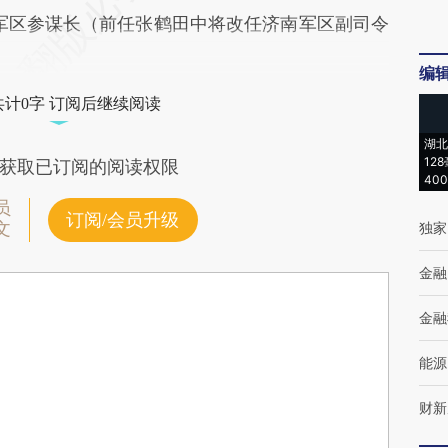
南军区参谋长（前任张鹤田中将改任济南军区副司令
编
共计0字 订阅后继续阅读
湖北
12
获取已订阅的阅读权限
40
员
订阅/会员升级
文
独家
金融
金融
能源
财新