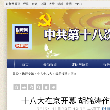
财新网首页
经济
金融
公司
政经
环科
世界
mini+
首页
最新报道
评论与访谈
报告
政经
>
政经专题
>
中共十八大
>
最新报道
> 正文
十八大在京开幕 胡锦涛
2012年11月08日 19:20 来源于
财