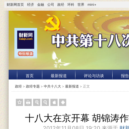
财新网首页
经济
金融
公司
政经
环科
世界
mini+
首页
最新报道
评论与访谈
报告
政经
>
政经专题
>
中共十八大
>
最新报道
> 正文
十八大在京开幕 胡锦涛
2012年11月08日 19:20 来源于
财