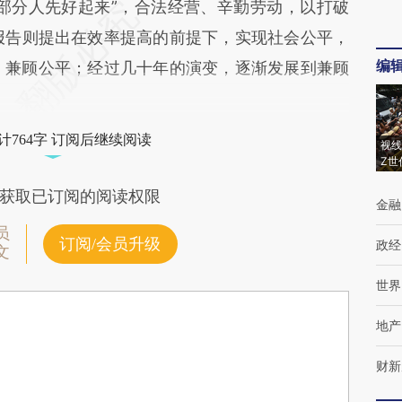
部分人先好起来”，合法经营、辛勤劳动，以打破
大报告则提出在效率提高的前提下，实现社会公平，
编
先、兼顾公平；经过几十年的演变，逐渐发展到兼顾
计764字 订阅后继续阅读
视线
Z世
获取已订阅的阅读权限
金融
员
订阅/会员升级
政经
文
世界
地产
财新