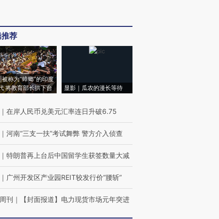
辑推荐
|被称为“蟑螂”的印度
代 将教育部长拱下台
显影｜瓜农的漫长等待
｜
在岸人民币兑美元汇率连日升破6.75
｜
河南“三支一扶”考试舞弊 警方介入侦查
｜
特朗普再上台后中国留学生获签数量大减
｜
广州开发区产业园REIT较发行价“腰斩”
周刊
｜
【封面报道】电力现货市场元年突进