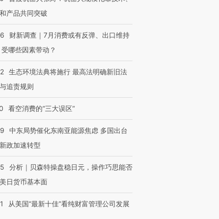
和产品共同突破
56
财新调查｜7月消费或有反弹、出口维持
 受哪些因素带动？
42
生态环境法典将施行 最高法明确新旧法
与追责规则
0
看空消费的“三大误区”
59
中东局势催化东南亚能源焦虑 多国出台
新政加速转型
05
分析｜贝森特操盘稳日元，操作巧思能否
美日货币基本面
1
从美国“最新十佳”看纯财富管理公司发展