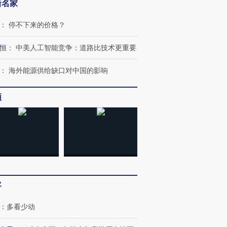
新名家
：
停不下来的价格？
恒
：
中美人工智能竞争：道路比技术更重要
：
海外能源供给缺口对中国的影响
频
OX的吸金
马航飞行员跨国走私7万
视线｜被称为“蟑螂”的印
让中产们甘
粒摇头丸 尿检体内含3种
度Z世代 用街头抗争将教
秘鲁纳斯
”？
毒品
育部长拱下台
13人遇难
客
进第四届链博
【商旅对话】华住集团
技“链”接产
【特别呈现】寻找100种
CFO：不靠规模取胜，华
【特别呈
：
多看少动
有意思的生活方式·第三对
住三大增长引擎是什么？
有意思的