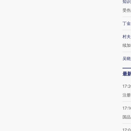
知识
受伤
丁金
村夫
续加
吴晓
最
17:2
注册
17:1
国品
17: