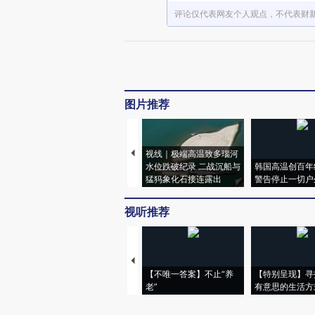
评论仅代表网友个人观点，不代表财
图片推荐
视线｜极端高温致多瑙河
水位跌破纪录 二战沉船与
韩国高温创百年
猛犸象化石接连露出
警告停止一切户
视听推荐
【不唯一答案】不止“养
【特别呈现】寻
老”
有意思的生活方