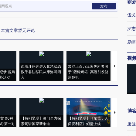
财
新网观点
发布
伍戈
罗志
本篇文章暂无评论
易峘
视
西班牙休达进入紧急状态
加沙上百万流离失所者困
视线｜HYR
纪录 当局
数千非法移民从摩洛哥闯
于“塑料烤箱” 高温引发健
术：是什么
外活动
入
康危机
心“花钱找虐
博
【推广】走
找100种
【特别呈现】澳门全力探
【特别呈现】《东莞，人
会，让数智科
唐涯
式·第一对
索葡语国家新渠道
间便利店》倾情上线
业