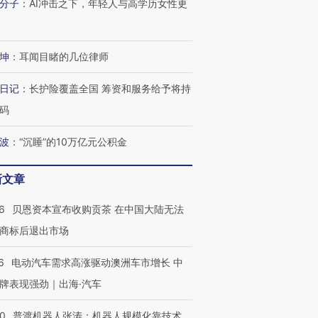
分子
：
AI冲击之下，年轻人与高学历女性更
坤
：
耳闻目睹的几位律师
日记
：
长护险覆盖全国 筹资和服务给予将持
码
波
：
“沉睡”的10万亿元公积金
新文章
6
贝恩资本宣布收购贡茶 在中国大陆无法
商标后退出市场
6
电动汽车需求高涨驱动澳洲车市增长 中
牌表现强劲｜出海·汽车
00
普渡机器人张涛：机器人规模化靠技术、