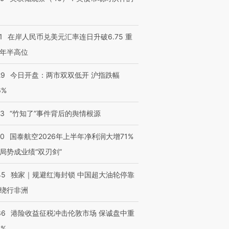
1
在岸人民币兑美元汇率连日升破6.75 重
年半高位
29
今日开盘：两市双双低开 沪指跌幅
6%
13
“竹知了”事件背后的舆情根源
10
国泰航空2026年上半年净利润大增71%
局势成业绩“双刃剑”
45
独家｜规避红海封锁 中国超大油轮停靠
绕行非洲
36
港险收益征税冲击伦敦市场 保诚盘中重
3%