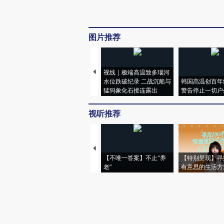
图片推荐
视线｜极端高温致多瑙河
水位跌破纪录 二战沉船与
韩国高温创百年
猛犸象化石接连露出
警告停止一切户
视听推荐
【不唯一答案】不止“养
【特别呈现】寻
老”
有意思的生活方