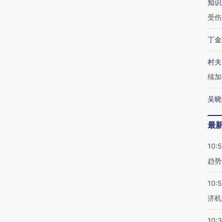
知识
受伤
丁金
村夫
续加
吴晓
最
10:
趋势
10:
济机
10: