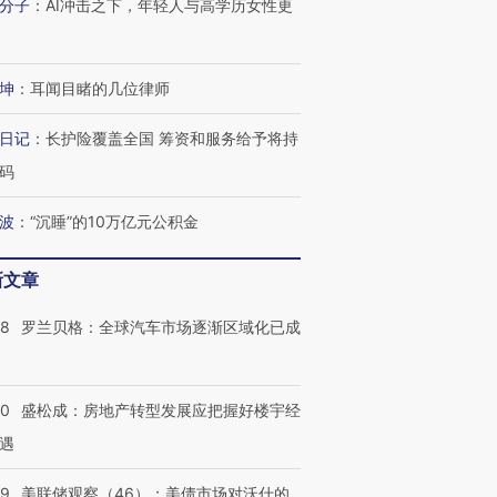
分子
：
AI冲击之下，年轻人与高学历女性更
坤
：
耳闻目睹的几位律师
日记
：
长护险覆盖全国 筹资和服务给予将持
码
波
：
“沉睡”的10万亿元公积金
新文章
58
罗兰贝格：全球汽车市场逐渐区域化已成
50
盛松成：房地产转型发展应把握好楼宇经
遇
39
美联储观察（46）：美债市场对沃什的