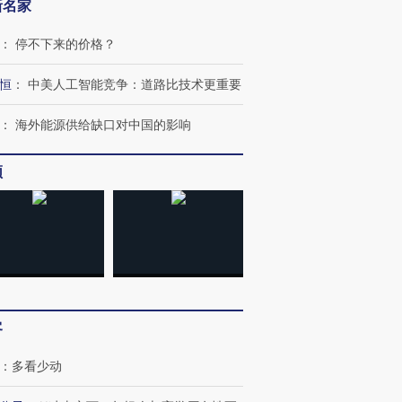
新名家
：
停不下来的价格？
恒
：
中美人工智能竞争：道路比技术更重要
：
海外能源供给缺口对中国的影响
跨国走私7万
视线｜HY
检体内含3种
泽连斯基密集出访美英 索
秘鲁纳斯卡观光飞机坠毁
术：是什
要防空导弹“救急”
13人遇难
心“花钱找
频
进第四届链博
【商旅对话】华住集团
技“链”接产
【特别呈现】寻找100种
CFO：不靠规模取胜，华
【特别呈
有意思的生活方式·第三对
住三大增长引擎是什么？
有意思的
客
：
多看少动