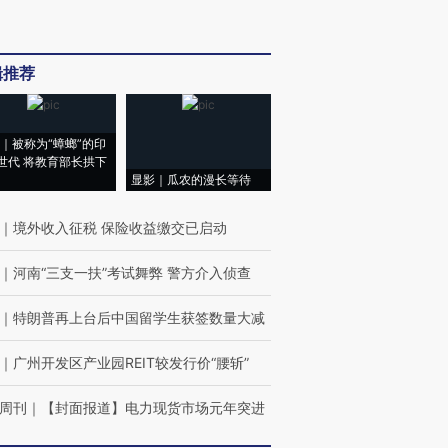
辑推荐
｜被称为“蟑螂”的印
世代 将教育部长拱下
显影｜瓜农的漫长等待
｜
境外收入征税 保险收益缴交已启动
｜
河南“三支一扶”考试舞弊 警方介入侦查
｜
特朗普再上台后中国留学生获签数量大减
｜
广州开发区产业园REIT较发行价“腰斩”
周刊
｜
【封面报道】电力现货市场元年突进