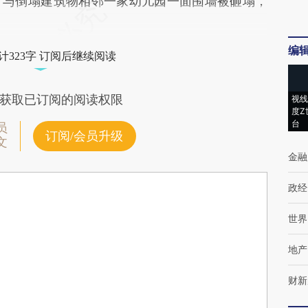
，与倒塌建筑物相邻一家幼儿园一面围墙被砸塌，
编
计323字 订阅后继续阅读
获取已订阅的阅读权限
视线
度Z
台
员
订阅/会员升级
文
金融
政经
世界
地产
财新