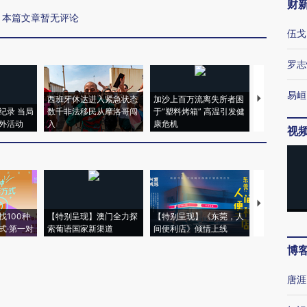
财
本篇文章暂无评论
伍戈
罗志
易峘
西班牙休达进入紧急状态
加沙上百万流离失所者困
马航飞行员
纪录 当局
数千非法移民从摩洛哥闯
于“塑料烤箱” 高温引发健
粒摇头丸 尿
外活动
入
康危机
毒品
视
【推广】走
找100种
【特别呈现】澳门全力探
【特别呈现】《东莞，人
会，让数智科
式·第一对
索葡语国家新渠道
间便利店》倾情上线
业
博
唐涯