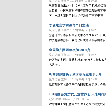
见习记者 王箐丰 2012年10月19日 10:28
教育部日前出台《3—6岁儿童学习和发展指
出目标；中国教育科学研究院研究员陈云英表
区，一旦儿童达不到上述标准即可早期干预
学者建言学前教育早日立法
见习记者 王箐丰 2012年10月19日 10:28
教育部国家教育发展研究中心主任张力18日
前教育的有效性；农村仍应该是普及学前教育
全国幼儿园两年增加28000所
见习记者 王箐丰 2012年10月19日 10:23
近两年幼儿园在园幼儿增加766万人，增长数
高达29%
教育部副部长：地方要办应用型大学
见习记者 王箐丰 2012年10月19日 09:59
教育部副部长鲁昕18日向财新记者表示，今
100贫困县免费发儿童营养包 未来将推
记者 昝馨 2012年10月19日 09:54
农村地区儿童低体重率和生长迟缓率约为城市