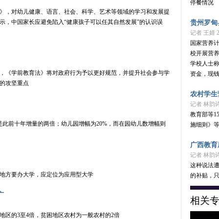
停餐情况
南》，对幼儿健康、语言、社会、科学、艺术等领域的学习和发展提
示，中国家长应避免陷入“健康孩子可以任其自然发展”的认识误
贵州罗甸
记者 王婧 20
国家营养
校开展营
学校人士称
说，《学前教育法》将对政府行为予以更好规范，并提升社会参与学
资金，现
的攻坚重点
农村学生
记者 林韵诗 
教育部等1
是此前十年增量的两倍；幼儿园增幅为20%，而在园幼儿数增幅则
施细则》
广西教育
记者 林韵诗 
这种说法遭
后地方要办大学，应定位为应用型大学
的补贴，
广
相关
地区的3至4倍，贫困地区农村为一般农村的2倍