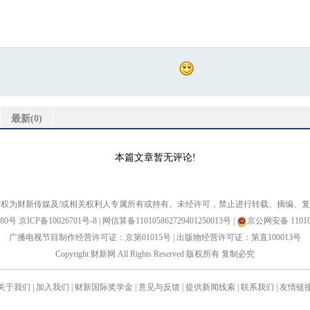
最新(
0
)
本篇文章暂无评论!
权为财新传媒及/或相关权利人专属所有或持有。未经许可，禁止进行转载、摘编、
880号
京ICP备10026701号-8
|
网信算备110105862729401250013号
|
京公网安备 110105
广播电视节目制作经营许可证：京第01015号
|
出版物经营许可证：第直100013号
Copyright 财新网 All Rights Reserved 版权所有 复制必究
关于我们
|
加入我们
|
财新国际奖学金
|
意见与反馈
|
提供新闻线索
|
联系我们
|
友情链