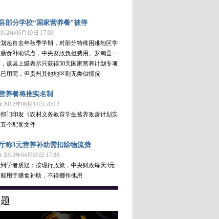
县部分学校“国家营养餐”被停
12年06月19日 17:00
计划起自去年秋季学期，对部分特殊困难地区学
养膳食补助试点，中央财政负担费用。罗甸县一
，该县上级表示只获得50天国家营养计划专项
钱已用完，但贵州其他地区则无类似情况
营养餐将推实名制
2012年06月14日 20:12
5部门印发《农村义务教育学生营养改善计划实
等五个配套文件
厅称3元营养补助需扣除物流费
2012年04月05日 17:38
到学者质疑；按现行政策，中央财政每天3元
只能用于膳食补助，不得挪作他用
专题