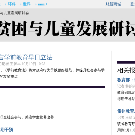
经
环科
世界
mini+
财新商城
登
困与儿童发展研讨会
言学前教育早日立法
者 王箐丰 10月19日 10:28
相关
说，《学前教育法》将对政府行为予以更好规范，并提升社会参与学
的攻坚重点
教育部：
记者 林韵诗 
教育部规
得用于补
贵州教育
吁全社会参与、关注学生营养改善
记者 王婧 20
该省教育
早期干预
用到5月1