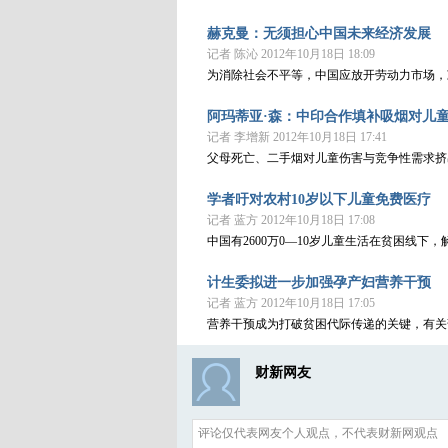
赫克曼：无须担心中国未来经济发展
记者 陈沁 2012年10月18日 18:09
为消除社会不平等，中国应放开劳动力市场，
阿玛蒂亚·森：中印合作填补吸烟对儿
记者 李增新 2012年10月18日 17:41
父母死亡、二手烟对儿童伤害与竞争性需求挤
学者吁对农村10岁以下儿童免费医疗
记者 蓝方 2012年10月18日 17:08
中国有2600万0—10岁儿童生活在贫困线
计生委拟进一步加强孕产妇营养干预
记者 蓝方 2012年10月18日 17:05
营养干预成为打破贫困代际传递的关键，有关
财新网友