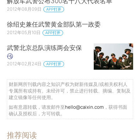
解放军武警公布300名十八大代表名单
2012年08月09日
APP打开
徐绍史兼任武警黄金部队第一政委
2012年05月10日
APP打开
武警北京总队演练两会安保
2012年02月24日
APP打开
财新网所刊载内容之知识产权为财新传媒及/或相关权利人
专属所有或持有。未经许可，禁止进行转载、摘编、复制及
建立镜像等任何使用。
如有意愿转载，请发邮件至
hello@caixin.com
，获得书面
确认及授权后，方可转载。
推荐阅读